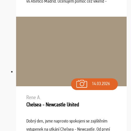
vs Atlético Madrid. Oceňujem pomoc cez víkend -
drobný problém vyriešila CK promptne a k našej
spokojnosti. Sedenie bolo dobré, štadión Barnabéu ...
14.03.2026
Rene A.
Chelsea - Newcastle United
Dobrý den, jsme naprosto spokojeni se zajištěním
vstupenek na utkání Chelsea - Newcastle. Od první