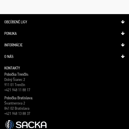
OBĽÚBENÉ LIGY
PONUKA
INFORMÁCIE
O NÁS
KONTAKTY
Pobočka Trenčín:
Dolný Šianec 2
911 01 Trenčín
+421 948 11 88 17
Pobočka Bratislava:
Švantnerova 2
841 02 Bratislava
+421 948 13 88 37