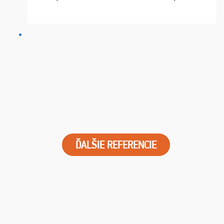
chvíle fungovala komunikace na jedničku. Lístky jsme
dostali s včas a místa byla naprosto úžasná. ...
ĎALŠIE REFERENCIE