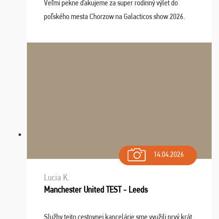
Veľmi pekne ďakujeme za super rodinný výlet do
poľského mesta Chorzow na Galacticos show 2026.
Výlet sme si všetci užili, sprievodca Riško bol super.
Navštívili sme aj zábavný park Legendia, previe ...
14.04.2026
Lucia K.
Manchester United TEST - Leeds
Služby tejto cestovnej kancelárie sme využili prvý krát