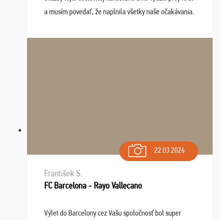
a musím povedať, že naplnila všetky naše očakávania.
Naozaj oceňujem skvelý prístup, zamestnanci sú k
dispozícii nonstop (milí, profesionálni ...
22.03.2026
František S.
FC Barcelona - Rayo Vallecano
Výlet do Barcelony cez Vašu spoločnosť bol super