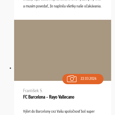
a musím povedať, že naplnila všetky naše očakávania.
Naozaj oceňujem skvelý prístup, zamestnanci sú k
dispozícii nonstop (milí, profesionálni ...
22.03.2026
František S.
FC Barcelona - Rayo Vallecano
Výlet do Barcelony cez Vašu spoločnosť bol super