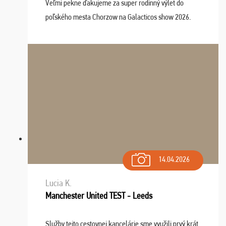
Veľmi pekne ďakujeme za super rodinný výlet do
poľského mesta Chorzow na Galacticos show 2026.
Výlet sme si všetci užili, sprievodca Riško bol super.
Navštívili sme aj zábavný park Legendia, previe ...
14.04.2026
Lucia K.
Manchester United TEST - Leeds
Služby tejto cestovnej kancelárie sme využili prvý krát