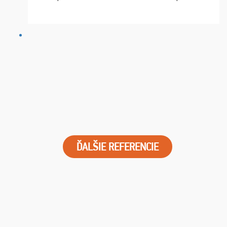
chvíle fungovala komunikace na jedničku. Lístky jsme
dostali s včas a místa byla naprosto úžasná. ...
ĎALŠIE REFERENCIE