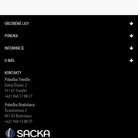
OBĽÚBENÉ LIGY
PONUKA
INFORMÁCIE
O NÁS
KONTAKTY
Pobočka Trenčín:
Dolný Šianec 2
911 01 Trenčín
+421 948 11 88 17
Pobočka Bratislava:
Švantnerova 2
841 02 Bratislava
+421 948 13 88 37