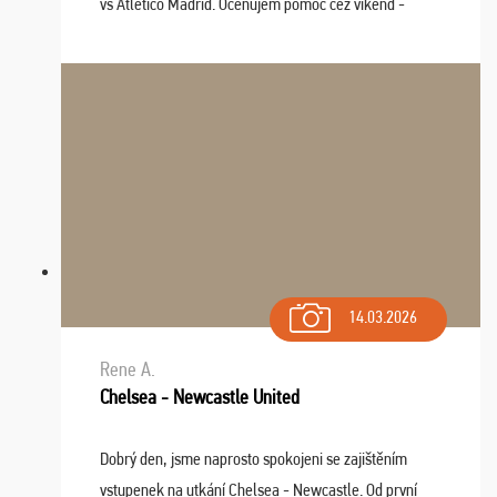
vs Atlético Madrid. Oceňujem pomoc cez víkend -
drobný problém vyriešila CK promptne a k našej
spokojnosti. Sedenie bolo dobré, štadión Barnabéu ...
14.03.2026
Rene A.
Chelsea - Newcastle United
Dobrý den, jsme naprosto spokojeni se zajištěním
vstupenek na utkání Chelsea - Newcastle. Od první