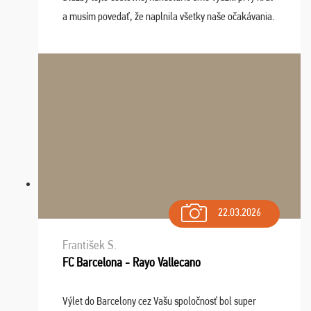
a musím povedať, že naplnila všetky naše očakávania.
Naozaj oceňujem skvelý prístup, zamestnanci sú k
dispozícii nonstop (milí, profesionálni ...
22.03.2026
František S.
FC Barcelona - Rayo Vallecano
Výlet do Barcelony cez Vašu spoločnosť bol super