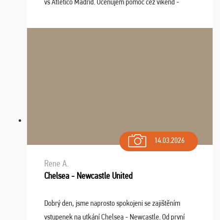
vs Atlético Madrid. Oceňujem pomoc cez víkend -
drobný problém vyriešila CK promptne a k našej
spokojnosti. Sedenie bolo dobré, štadión Barnabéu ...
14.03.2026
Rene A.
Chelsea - Newcastle United
Dobrý den, jsme naprosto spokojeni se zajištěním
vstupenek na utkání Chelsea - Newcastle. Od první