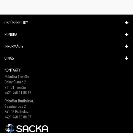
OBĽÚBENÉ LIGY
PONUKA
INFORMÁCIE
O NÁS
KONTAKTY
Pobočka Trenčín:
Dolný Šianec 2
911 01 Trenčín
+421 948 11 88 17
Pobočka Bratislava:
Švantnerova 2
841 02 Bratislava
+421 948 13 88 37