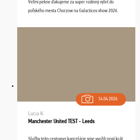
Veľmi pekne ďakujeme za super rodinný výlet do
poľského mesta Chorzow na Galacticos show 2026.
Výlet sme si všetci užili, sprievodca Riško bol super.
Navštívili sme aj zábavný park Legendia, previe ...
14.04.2026
Lucia K.
Manchester United TEST - Leeds
Služby tejto cestovnej kancelárie sme využili prvý krát