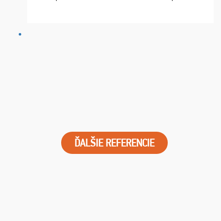
chvíle fungovala komunikace na jedničku. Lístky jsme
dostali s včas a místa byla naprosto úžasná. ...
ĎALŠIE REFERENCIE