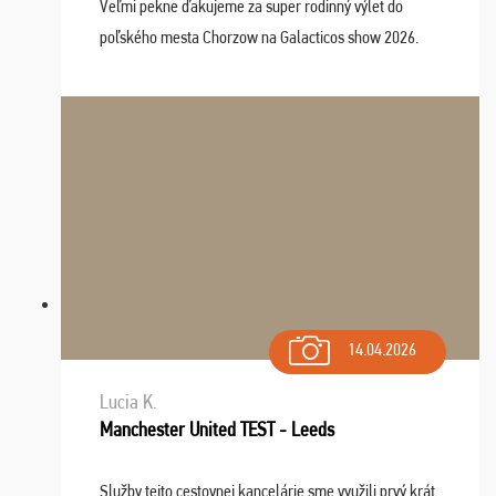
Veľmi pekne ďakujeme za super rodinný výlet do
poľského mesta Chorzow na Galacticos show 2026.
Výlet sme si všetci užili, sprievodca Riško bol super.
Navštívili sme aj zábavný park Legendia, previe ...
14.04.2026
Lucia K.
Manchester United TEST - Leeds
Služby tejto cestovnej kancelárie sme využili prvý krát