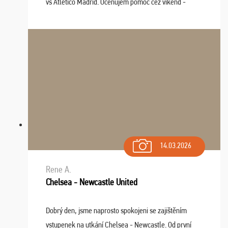
vs Atlético Madrid. Oceňujem pomoc cez víkend -
drobný problém vyriešila CK promptne a k našej
spokojnosti. Sedenie bolo dobré, štadión Barnabéu ...
14.03.2026
Rene A.
Chelsea - Newcastle United
Dobrý den, jsme naprosto spokojeni se zajištěním
vstupenek na utkání Chelsea - Newcastle. Od první