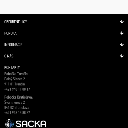
OBĽÚBENÉ LIGY
PONUKA
INFORMÁCIE
O NÁS
KONTAKTY
Pobočka Trenčín:
Dolný Šianec 2
911 01 Trenčín
+421 948 11 88 17
Pobočka Bratislava:
Švantnerova 2
841 02 Bratislava
+421 948 13 88 37