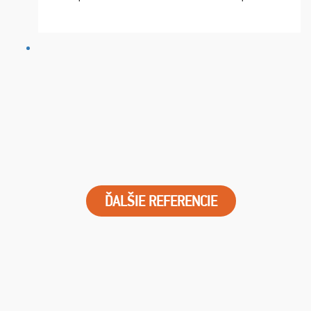
chvíle fungovala komunikace na jedničku. Lístky jsme
dostali s včas a místa byla naprosto úžasná. ...
ĎALŠIE REFERENCIE