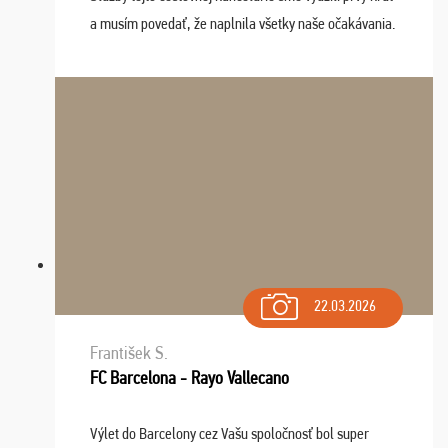
a musím povedať, že naplnila všetky naše očakávania.
Naozaj oceňujem skvelý prístup, zamestnanci sú k
dispozícii nonstop (milí, profesionálni ...
22.03.2026
František S.
FC Barcelona - Rayo Vallecano
Výlet do Barcelony cez Vašu spoločnosť bol super