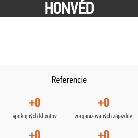
HONVÉD
Referencie
+0
+0
spokojných klientov
zorganizovaných zájazdov
+0
+0