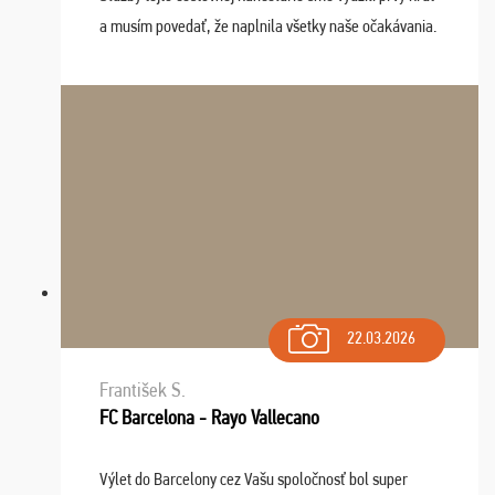
a musím povedať, že naplnila všetky naše očakávania.
Naozaj oceňujem skvelý prístup, zamestnanci sú k
dispozícii nonstop (milí, profesionálni ...
22.03.2026
František S.
FC Barcelona - Rayo Vallecano
Výlet do Barcelony cez Vašu spoločnosť bol super