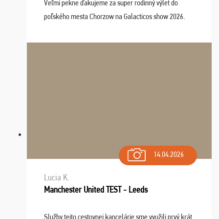
Veľmi pekne ďakujeme za super rodinný výlet do
poľského mesta Chorzow na Galacticos show 2026.
Výlet sme si všetci užili, sprievodca Riško bol super.
Navštívili sme aj zábavný park Legendia, previe ...
14.04.2026
Lucia K.
Manchester United TEST - Leeds
Služby tejto cestovnej kancelárie sme využili prvý krát