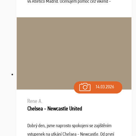
vs Atlético Madrid. Oceňujem pomoc cez víkend -
drobný problém vyriešila CK promptne a k našej
spokojnosti. Sedenie bolo dobré, štadión Barnabéu ...
14.03.2026
Rene A.
Chelsea - Newcastle United
Dobrý den, jsme naprosto spokojeni se zajištěním
vstupenek na utkání Chelsea - Newcastle. Od první