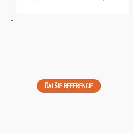
chvíle fungovala komunikace na jedničku. Lístky jsme
dostali s včas a místa byla naprosto úžasná. ...
ĎALŠIE REFERENCIE