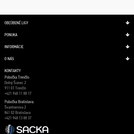
OBĽÚBENÉ LIGY
PONUKA
INFORMÁCIE
O NÁS
KONTAKTY
Pobočka Trenčín:
Dolný Šianec 2
911 01 Trenčín
+421 948 11 88 17
Pobočka Bratislava:
Švantnerova 2
841 02 Bratislava
+421 948 13 88 37