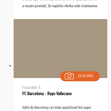
a musím povedať, že naplnila všetky naše očakávania.
Naozaj oceňujem skvelý prístup, zamestnanci sú k
dispozícii nonstop (milí, profesionálni ...
22.03.2026
František S.
FC Barcelona - Rayo Vallecano
Výlet do Barcelony cez Vašu spoločnosť bol super