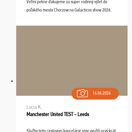
Veľmi pekne ďakujeme za super rodinný výlet do
poľského mesta Chorzow na Galacticos show 2026.
Výlet sme si všetci užili, sprievodca Riško bol super.
Navštívili sme aj zábavný park Legendia, previe ...
14.04.2026
Lucia K.
Manchester United TEST - Leeds
Služby tejto cestovnej kancelárie sme využili prvý krát