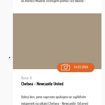
vs Atlético Madrid. Oceňujem pomoc cez víkend -
drobný problém vyriešila CK promptne a k našej
spokojnosti. Sedenie bolo dobré, štadión Barnabéu ...
14.03.2026
Rene A.
Chelsea - Newcastle United
Dobrý den, jsme naprosto spokojeni se zajištěním
vstupenek na utkání Chelsea - Newcastle. Od první