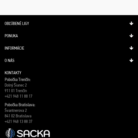
OBĽÚBENÉ LIGY
PONUKA
INFORMÁCIE
O NÁS
KONTAKTY
Pobočka Trenčín:
Dolný Šianec 2
911 01 Trenčín
+421 948 11 88 17
Pobočka Bratislava:
Švantnerova 2
841 02 Bratislava
+421 948 13 88 37