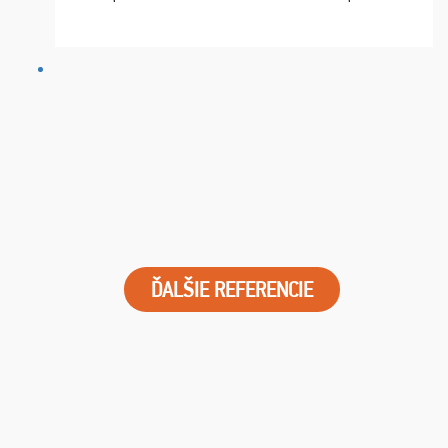
chvíle fungovala komunikace na jedničku. Lístky jsme
dostali s včas a místa byla naprosto úžasná. ...
ĎALŠIE REFERENCIE