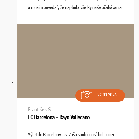
a musím povedať, že naplnila všetky naše očakávania.
Naozaj oceňujem skvelý prístup, zamestnanci sú k
dispozícii nonstop (milí, profesionálni ...
22.03.2026
František S.
FC Barcelona - Rayo Vallecano
Výlet do Barcelony cez Vašu spoločnosť bol super