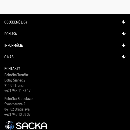
OBĽÚBENÉ LIGY
PONUKA
INFORMÁCIE
O NÁS
KONTAKTY
Pobočka Trenčín:
Dolný Šianec 2
911 01 Trenčín
+421 948 11 88 17
Pobočka Bratislava:
Švantnerova 2
841 02 Bratislava
+421 948 13 88 37