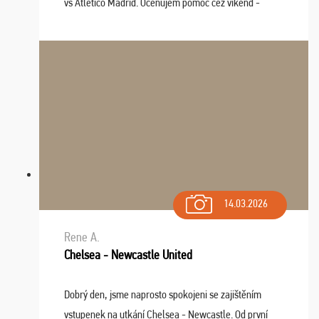
vs Atlético Madrid. Oceňujem pomoc cez víkend -
drobný problém vyriešila CK promptne a k našej
spokojnosti. Sedenie bolo dobré, štadión Barnabéu ...
14.03.2026
Rene A.
Chelsea - Newcastle United
Dobrý den, jsme naprosto spokojeni se zajištěním
vstupenek na utkání Chelsea - Newcastle. Od první