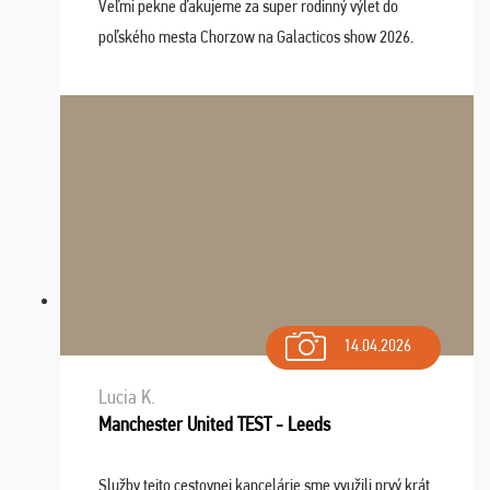
Veľmi pekne ďakujeme za super rodinný výlet do
poľského mesta Chorzow na Galacticos show 2026.
Výlet sme si všetci užili, sprievodca Riško bol super.
Navštívili sme aj zábavný park Legendia, previe ...
14.04.2026
Lucia K.
Manchester United TEST - Leeds
Služby tejto cestovnej kancelárie sme využili prvý krát