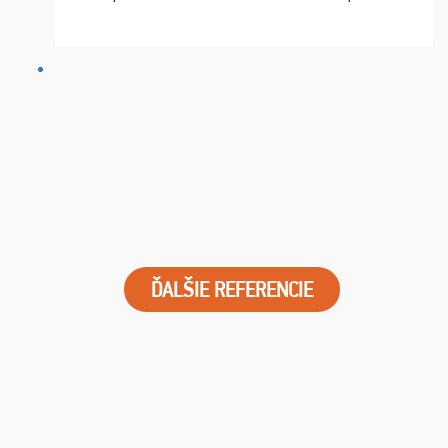
chvíle fungovala komunikace na jedničku. Lístky jsme
dostali s včas a místa byla naprosto úžasná. ...
ĎALŠIE REFERENCIE