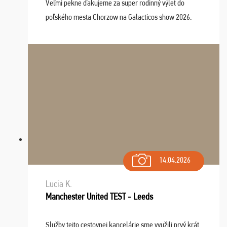
Veľmi pekne ďakujeme za super rodinný výlet do
poľského mesta Chorzow na Galacticos show 2026.
Výlet sme si všetci užili, sprievodca Riško bol super.
Navštívili sme aj zábavný park Legendia, previe ...
14.04.2026
Lucia K.
Manchester United TEST - Leeds
Služby tejto cestovnej kancelárie sme využili prvý krát