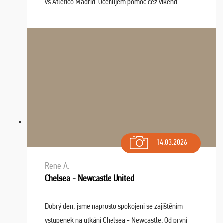
vs Atlético Madrid. Oceňujem pomoc cez víkend -
drobný problém vyriešila CK promptne a k našej
spokojnosti. Sedenie bolo dobré, štadión Barnabéu ...
14.03.2026
Rene A.
Chelsea - Newcastle United
Dobrý den, jsme naprosto spokojeni se zajištěním
vstupenek na utkání Chelsea - Newcastle. Od první