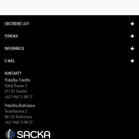
OBĽÚBENÉ LIGY
PONUKA
INFORMÁCIE
O NÁS
KONTAKTY
Pobočka Trenčín:
Dolný Šianec 2
911 01 Trenčín
+421 948 11 88 17
Pobočka Bratislava:
Švantnerova 2
841 02 Bratislava
+421 948 13 88 37