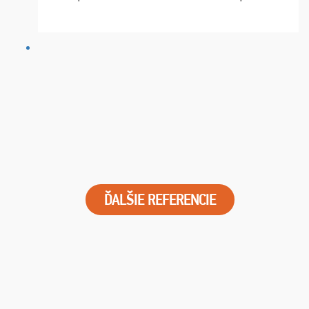
chvíle fungovala komunikace na jedničku. Lístky jsme
dostali s včas a místa byla naprosto úžasná. ...
ĎALŠIE REFERENCIE