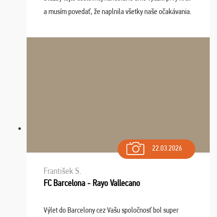
a musím povedať, že naplnila všetky naše očakávania.
Naozaj oceňujem skvelý prístup, zamestnanci sú k
dispozícii nonstop (milí, profesionálni ...
22.03.2026
František S.
FC Barcelona - Rayo Vallecano
Výlet do Barcelony cez Vašu spoločnosť bol super