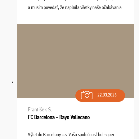
a musím povedať, že naplnila všetky naše očakávania.
Naozaj oceňujem skvelý prístup, zamestnanci sú k
dispozícii nonstop (milí, profesionálni ...
22.03.2026
František S.
FC Barcelona - Rayo Vallecano
Výlet do Barcelony cez Vašu spoločnosť bol super