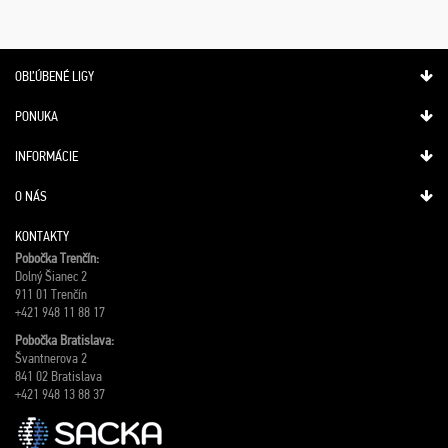
OBĽÚBENÉ LIGY
PONUKA
INFORMÁCIE
O NÁS
KONTAKTY
Pobočka Trenčín:
Dolný Šianec 2
911 01 Trenčín
+421 948 11 88 17
Pobočka Bratislava:
Švantnerova 2
841 02 Bratislava
+421 948 13 88 37