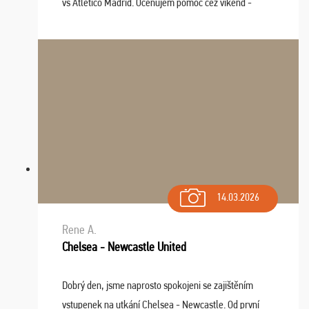
vs Atlético Madrid. Oceňujem pomoc cez víkend -
drobný problém vyriešila CK promptne a k našej
spokojnosti. Sedenie bolo dobré, štadión Barnabéu ...
14.03.2026
Rene A.
Chelsea - Newcastle United
Dobrý den, jsme naprosto spokojeni se zajištěním
vstupenek na utkání Chelsea - Newcastle. Od první