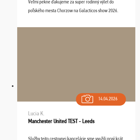
Veľmi pekne ďakujeme za super rodinný výlet do
poľského mesta Chorzow na Galacticos show 2026.
Výlet sme si všetci užili, sprievodca Riško bol super.
Navštívili sme aj zábavný park Legendia, previe ...
14.04.2026
Lucia K.
Manchester United TEST - Leeds
Služby tejto cestovnej kancelárie sme využili prvý krát