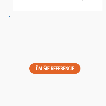
chvíle fungovala komunikace na jedničku. Lístky jsme
dostali s včas a místa byla naprosto úžasná. ...
ĎALŠIE REFERENCIE