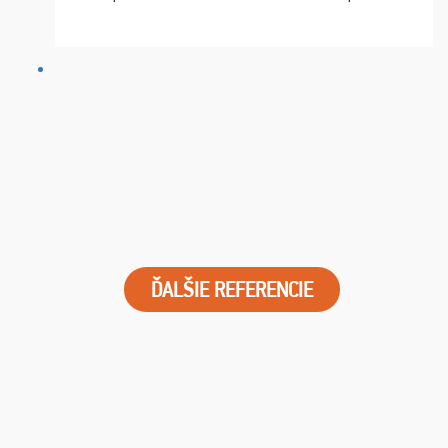
chvíle fungovala komunikace na jedničku. Lístky jsme
dostali s včas a místa byla naprosto úžasná. ...
ĎALŠIE REFERENCIE