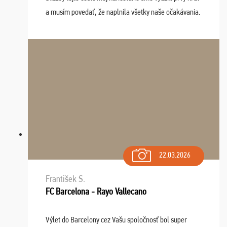
a musím povedať, že naplnila všetky naše očakávania.
Naozaj oceňujem skvelý prístup, zamestnanci sú k
dispozícii nonstop (milí, profesionálni ...
22.03.2026
František S.
FC Barcelona - Rayo Vallecano
Výlet do Barcelony cez Vašu spoločnosť bol super