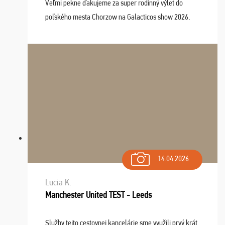
Veľmi pekne ďakujeme za super rodinný výlet do
poľského mesta Chorzow na Galacticos show 2026.
Výlet sme si všetci užili, sprievodca Riško bol super.
Navštívili sme aj zábavný park Legendia, previe ...
14.04.2026
Lucia K.
Manchester United TEST - Leeds
Služby tejto cestovnej kancelárie sme využili prvý krát