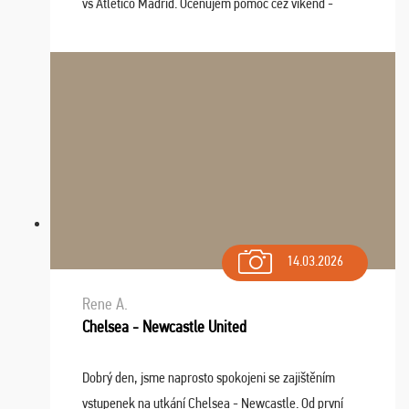
vs Atlético Madrid. Oceňujem pomoc cez víkend -
drobný problém vyriešila CK promptne a k našej
spokojnosti. Sedenie bolo dobré, štadión Barnabéu ...
14.03.2026
Rene A.
Chelsea - Newcastle United
Dobrý den, jsme naprosto spokojeni se zajištěním
vstupenek na utkání Chelsea - Newcastle. Od první