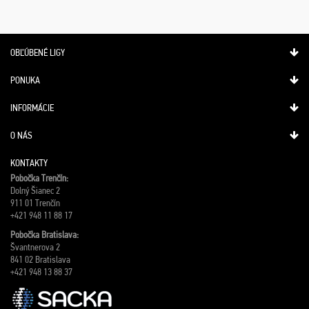
OBĽÚBENÉ LIGY
PONUKA
INFORMÁCIE
O NÁS
KONTAKTY
Pobočka Trenčín:
Dolný Šianec 2
911 01 Trenčín
+421 948 11 88 17
Pobočka Bratislava:
Švantnerova 2
841 02 Bratislava
+421 948 13 88 37