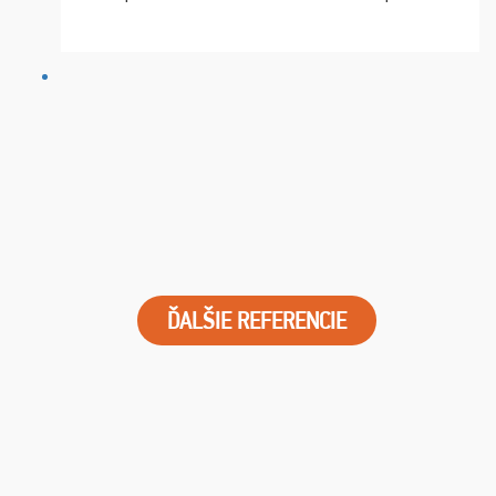
chvíle fungovala komunikace na jedničku. Lístky jsme
dostali s včas a místa byla naprosto úžasná. ...
ĎALŠIE REFERENCIE