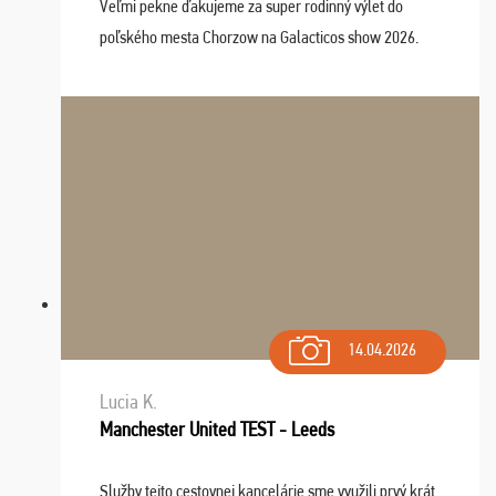
Veľmi pekne ďakujeme za super rodinný výlet do
poľského mesta Chorzow na Galacticos show 2026.
Výlet sme si všetci užili, sprievodca Riško bol super.
Navštívili sme aj zábavný park Legendia, previe ...
14.04.2026
Lucia K.
Manchester United TEST - Leeds
Služby tejto cestovnej kancelárie sme využili prvý krát