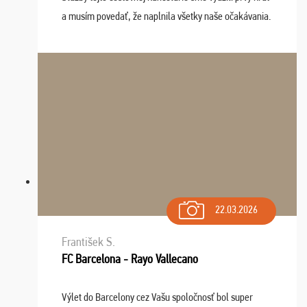
a musím povedať, že naplnila všetky naše očakávania.
Naozaj oceňujem skvelý prístup, zamestnanci sú k
dispozícii nonstop (milí, profesionálni ...
22.03.2026
František S.
FC Barcelona - Rayo Vallecano
Výlet do Barcelony cez Vašu spoločnosť bol super