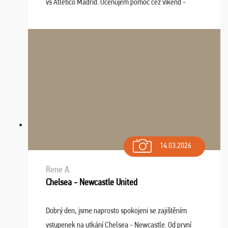
vs Atlético Madrid. Oceňujem pomoc cez víkend -
drobný problém vyriešila CK promptne a k našej
spokojnosti. Sedenie bolo dobré, štadión Barnabéu ...
14.03.2026
Rene A.
Chelsea - Newcastle United
Dobrý den, jsme naprosto spokojeni se zajištěním
vstupenek na utkání Chelsea - Newcastle. Od první