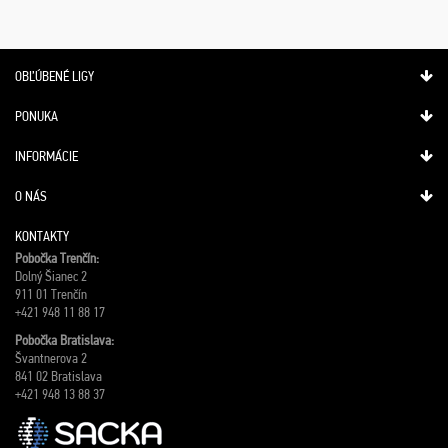
OBĽÚBENÉ LIGY
PONUKA
INFORMÁCIE
O NÁS
KONTAKTY
Pobočka Trenčín:
Dolný Šianec 2
911 01 Trenčín
+421 948 11 88 17
Pobočka Bratislava:
Švantnerova 2
841 02 Bratislava
+421 948 13 88 37