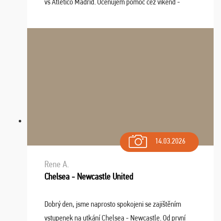
vs Atlético Madrid. Oceňujem pomoc cez víkend -
drobný problém vyriešila CK promptne a k našej
spokojnosti. Sedenie bolo dobré, štadión Barnabéu ...
14.03.2026
Rene A.
Chelsea - Newcastle United
Dobrý den, jsme naprosto spokojeni se zajištěním
vstupenek na utkání Chelsea - Newcastle. Od první