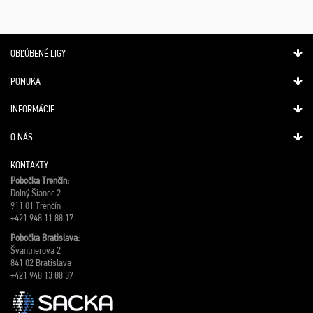
OBĽÚBENÉ LIGY
PONUKA
INFORMÁCIE
O NÁS
KONTAKTY
Pobočka Trenčín:
Dolný Šianec 2
911 01 Trenčín
+421 948 11 88 17
Pobočka Bratislava:
Švantnerova 2
841 02 Bratislava
+421 948 13 88 37