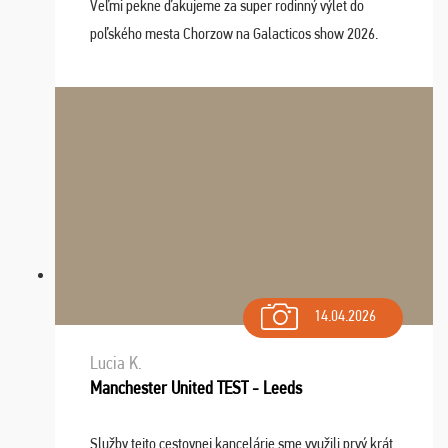
Veľmi pekne ďakujeme za super rodinný výlet do
poľského mesta Chorzow na Galacticos show 2026.
Výlet sme si všetci užili, sprievodca Riško bol super.
Navštívili sme aj zábavný park Legendia, previe ...
14.04.2026
Lucia K.
Manchester United TEST - Leeds
Služby tejto cestovnej kancelárie sme využili prvý krát