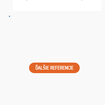
chvíle fungovala komunikace na jedničku. Lístky jsme
dostali s včas a místa byla naprosto úžasná. ...
ĎALŠIE REFERENCIE