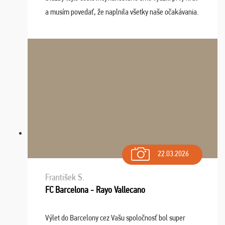
a musím povedať, že naplnila všetky naše očakávania.
Naozaj oceňujem skvelý prístup, zamestnanci sú k
dispozícii nonstop (milí, profesionálni ...
22.03.2026
František S.
FC Barcelona - Rayo Vallecano
Výlet do Barcelony cez Vašu spoločnosť bol super