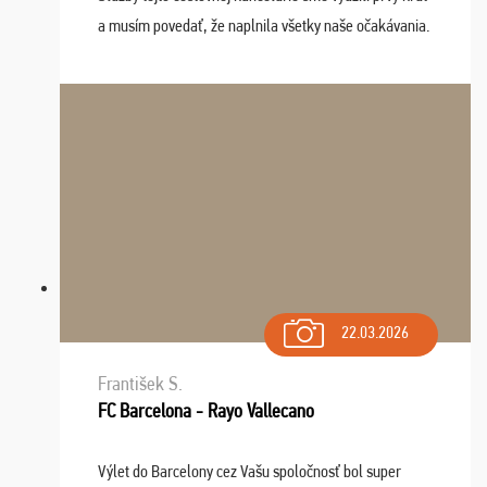
a musím povedať, že naplnila všetky naše očakávania.
Naozaj oceňujem skvelý prístup, zamestnanci sú k
dispozícii nonstop (milí, profesionálni ...
22.03.2026
František S.
FC Barcelona - Rayo Vallecano
Výlet do Barcelony cez Vašu spoločnosť bol super