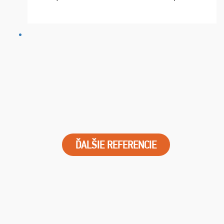
chvíle fungovala komunikace na jedničku. Lístky jsme
dostali s včas a místa byla naprosto úžasná. ...
ĎALŠIE REFERENCIE