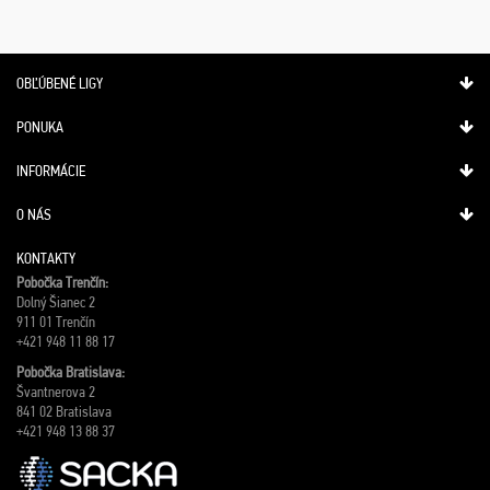
OBĽÚBENÉ LIGY
PONUKA
INFORMÁCIE
O NÁS
KONTAKTY
Pobočka Trenčín:
Dolný Šianec 2
911 01 Trenčín
+421 948 11 88 17
Pobočka Bratislava:
Švantnerova 2
841 02 Bratislava
+421 948 13 88 37