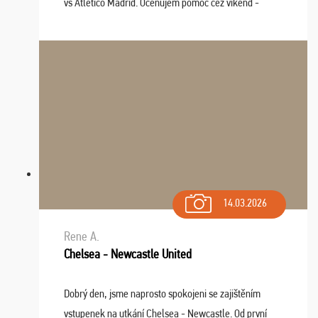
vs Atlético Madrid. Oceňujem pomoc cez víkend -
drobný problém vyriešila CK promptne a k našej
spokojnosti. Sedenie bolo dobré, štadión Barnabéu ...
14.03.2026
Rene A.
Chelsea - Newcastle United
Dobrý den, jsme naprosto spokojeni se zajištěním
vstupenek na utkání Chelsea - Newcastle. Od první