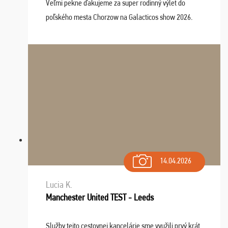
Veľmi pekne ďakujeme za super rodinný výlet do
poľského mesta Chorzow na Galacticos show 2026.
Výlet sme si všetci užili, sprievodca Riško bol super.
Navštívili sme aj zábavný park Legendia, previe ...
14.04.2026
Lucia K.
Manchester United TEST - Leeds
Služby tejto cestovnej kancelárie sme využili prvý krát