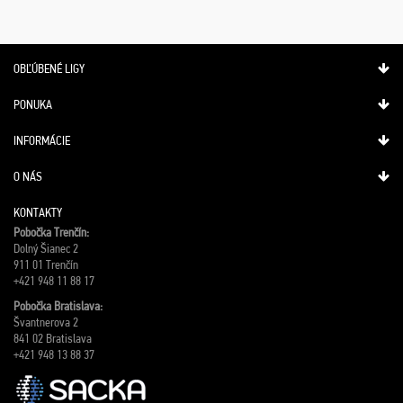
OBĽÚBENÉ LIGY
PONUKA
INFORMÁCIE
O NÁS
KONTAKTY
Pobočka Trenčín:
Dolný Šianec 2
911 01 Trenčín
+421 948 11 88 17
Pobočka Bratislava:
Švantnerova 2
841 02 Bratislava
+421 948 13 88 37