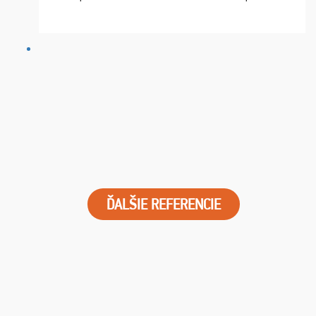
chvíle fungovala komunikace na jedničku. Lístky jsme
dostali s včas a místa byla naprosto úžasná. ...
ĎALŠIE REFERENCIE