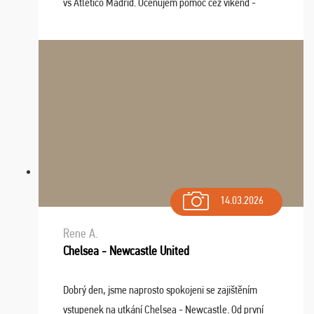
vs Atlético Madrid. Oceňujem pomoc cez víkend -
drobný problém vyriešila CK promptne a k našej
spokojnosti. Sedenie bolo dobré, štadión Barnabéu ...
14.03.2026
Rene A.
Chelsea - Newcastle United
Dobrý den, jsme naprosto spokojeni se zajištěním
vstupenek na utkání Chelsea - Newcastle. Od první