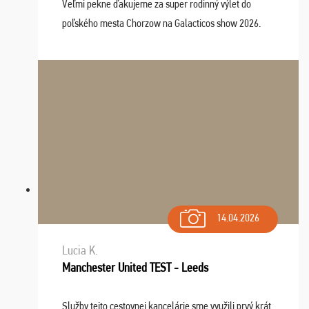
Veľmi pekne ďakujeme za super rodinný výlet do
poľského mesta Chorzow na Galacticos show 2026.
Výlet sme si všetci užili, sprievodca Riško bol super.
Navštívili sme aj zábavný park Legendia, previe ...
14.04.2026
Lucia K.
Manchester United TEST - Leeds
Služby tejto cestovnej kancelárie sme využili prvý krát