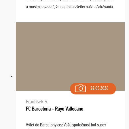
a musím povedať, že naplnila všetky naše očakávania.
Naozaj oceňujem skvelý prístup, zamestnanci sú k
dispozícii nonstop (milí, profesionálni ...
22.03.2026
František S.
FC Barcelona - Rayo Vallecano
Výlet do Barcelony cez Vašu spoločnosť bol super