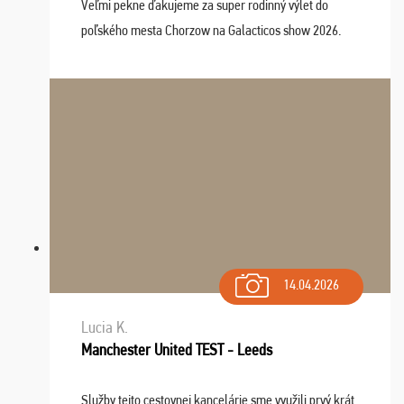
Veľmi pekne ďakujeme za super rodinný výlet do
poľského mesta Chorzow na Galacticos show 2026.
Výlet sme si všetci užili, sprievodca Riško bol super.
Navštívili sme aj zábavný park Legendia, previe ...
14.04.2026
Lucia K.
Manchester United TEST - Leeds
Služby tejto cestovnej kancelárie sme využili prvý krát