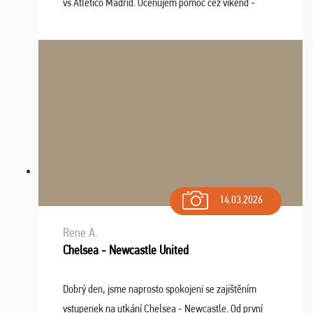
vs Atlético Madrid. Oceňujem pomoc cez víkend -
drobný problém vyriešila CK promptne a k našej
spokojnosti. Sedenie bolo dobré, štadión Barnabéu ...
14.03.2026
Rene A.
Chelsea - Newcastle United
Dobrý den, jsme naprosto spokojeni se zajištěním
vstupenek na utkání Chelsea - Newcastle. Od první