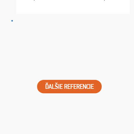
chvíle fungovala komunikace na jedničku. Lístky jsme
dostali s včas a místa byla naprosto úžasná. ...
ĎALŠIE REFERENCIE