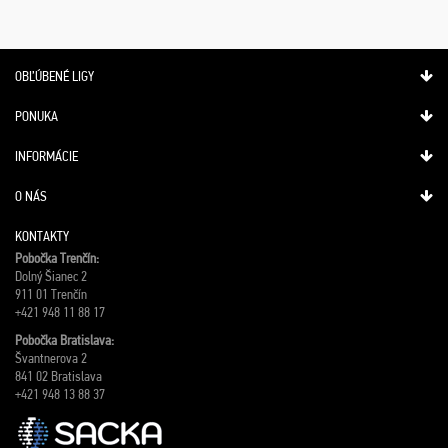
OBĽÚBENÉ LIGY
PONUKA
INFORMÁCIE
O NÁS
KONTAKTY
Pobočka Trenčín:
Dolný Šianec 2
911 01 Trenčín
+421 948 11 88 17
Pobočka Bratislava:
Švantnerova 2
841 02 Bratislava
+421 948 13 88 37