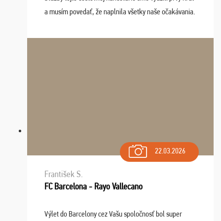
a musím povedať, že naplnila všetky naše očakávania.
Naozaj oceňujem skvelý prístup, zamestnanci sú k
dispozícii nonstop (milí, profesionálni ...
22.03.2026
František S.
FC Barcelona - Rayo Vallecano
Výlet do Barcelony cez Vašu spoločnosť bol super