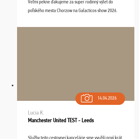
Veľmi pekne ďakujeme za super rodinný výlet do
poľského mesta Chorzow na Galacticos show 2026.
Výlet sme si všetci užili, sprievodca Riško bol super.
Navštívili sme aj zábavný park Legendia, previe ...
14.04.2026
Lucia K.
Manchester United TEST - Leeds
Služby tejto cestovnej kancelárie sme využili prvý krát