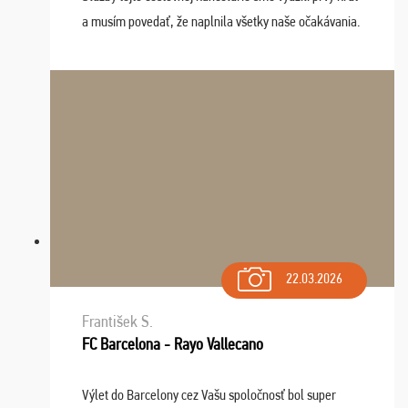
a musím povedať, že naplnila všetky naše očakávania.
Naozaj oceňujem skvelý prístup, zamestnanci sú k
dispozícii nonstop (milí, profesionálni ...
22.03.2026
František S.
FC Barcelona - Rayo Vallecano
Výlet do Barcelony cez Vašu spoločnosť bol super