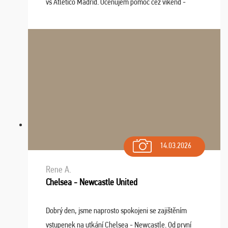
vs Atlético Madrid. Oceňujem pomoc cez víkend -
drobný problém vyriešila CK promptne a k našej
spokojnosti. Sedenie bolo dobré, štadión Barnabéu ...
14.03.2026
Rene A.
Chelsea - Newcastle United
Dobrý den, jsme naprosto spokojeni se zajištěním
vstupenek na utkání Chelsea - Newcastle. Od první