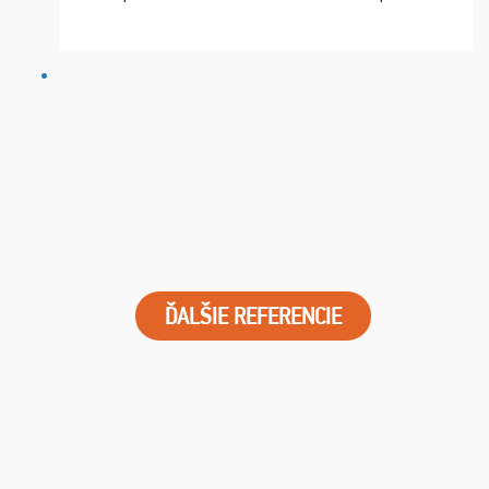
chvíle fungovala komunikace na jedničku. Lístky jsme
dostali s včas a místa byla naprosto úžasná. ...
ĎALŠIE REFERENCIE