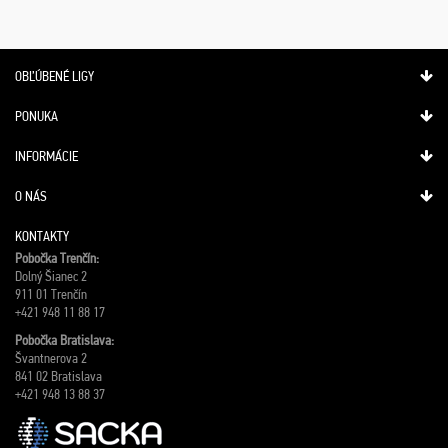
OBĽÚBENÉ LIGY
PONUKA
INFORMÁCIE
O NÁS
KONTAKTY
Pobočka Trenčín:
Dolný Šianec 2
911 01 Trenčín
+421 948 11 88 17
Pobočka Bratislava:
Švantnerova 2
841 02 Bratislava
+421 948 13 88 37