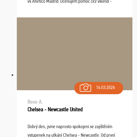
vs Atlético Madrid. Oceňujem pomoc cez víkend -
drobný problém vyriešila CK promptne a k našej
spokojnosti. Sedenie bolo dobré, štadión Barnabéu ...
14.03.2026
Rene A.
Chelsea - Newcastle United
Dobrý den, jsme naprosto spokojeni se zajištěním
vstupenek na utkání Chelsea - Newcastle. Od první