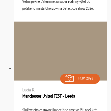
Veľmi pekne ďakujeme za super rodinný výlet do
poľského mesta Chorzow na Galacticos show 2026.
Výlet sme si všetci užili, sprievodca Riško bol super.
Navštívili sme aj zábavný park Legendia, previe ...
14.04.2026
Lucia K.
Manchester United TEST - Leeds
Služby tejto cestovnej kancelárie sme využili prvý krát