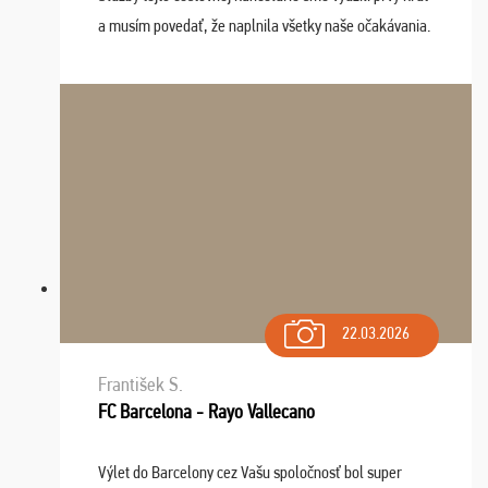
a musím povedať, že naplnila všetky naše očakávania.
Naozaj oceňujem skvelý prístup, zamestnanci sú k
dispozícii nonstop (milí, profesionálni ...
22.03.2026
František S.
FC Barcelona - Rayo Vallecano
Výlet do Barcelony cez Vašu spoločnosť bol super