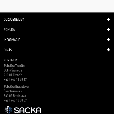
OBĽÚBENÉ LIGY
PONUKA
INFORMÁCIE
O NÁS
KONTAKTY
Pobočka Trenčín:
Dolný Šianec 2
911 01 Trenčín
+421 948 11 88 17
Pobočka Bratislava:
Švantnerova 2
841 02 Bratislava
+421 948 13 88 37