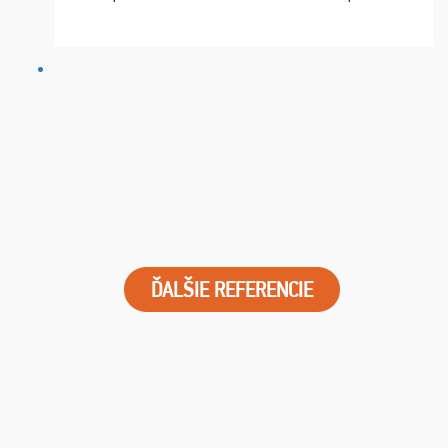
chvíle fungovala komunikace na jedničku. Lístky jsme
dostali s včas a místa byla naprosto úžasná. ...
ĎALŠIE REFERENCIE