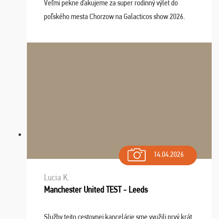
Veľmi pekne ďakujeme za super rodinný výlet do
poľského mesta Chorzow na Galacticos show 2026.
Výlet sme si všetci užili, sprievodca Riško bol super.
Navštívili sme aj zábavný park Legendia, previe ...
14.04.2026
Lucia K.
Manchester United TEST - Leeds
Služby tejto cestovnej kancelárie sme využili prvý krát