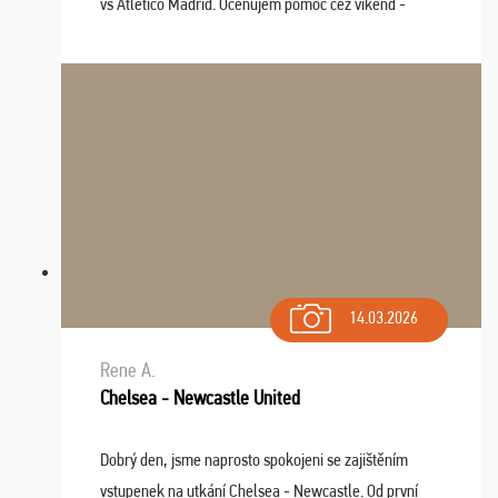
vs Atlético Madrid. Oceňujem pomoc cez víkend -
drobný problém vyriešila CK promptne a k našej
spokojnosti. Sedenie bolo dobré, štadión Barnabéu ...
14.03.2026
Rene A.
Chelsea - Newcastle United
Dobrý den, jsme naprosto spokojeni se zajištěním
vstupenek na utkání Chelsea - Newcastle. Od první