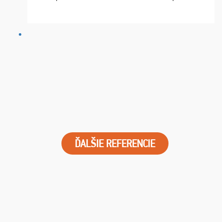
chvíle fungovala komunikace na jedničku. Lístky jsme
dostali s včas a místa byla naprosto úžasná. ...
ĎALŠIE REFERENCIE