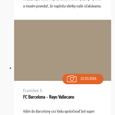
a musím povedať, že naplnila všetky naše očakávania.
Naozaj oceňujem skvelý prístup, zamestnanci sú k
dispozícii nonstop (milí, profesionálni ...
22.03.2026
František S.
FC Barcelona - Rayo Vallecano
Výlet do Barcelony cez Vašu spoločnosť bol super