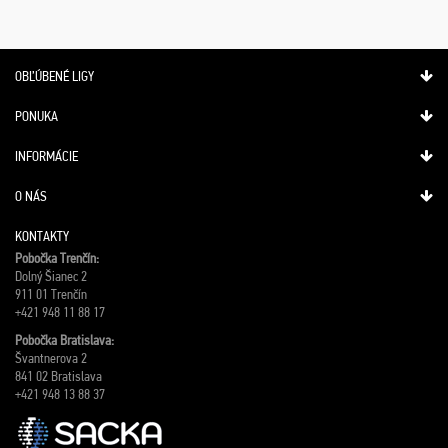
OBĽÚBENÉ LIGY
PONUKA
INFORMÁCIE
O NÁS
KONTAKTY
Pobočka Trenčín:
Dolný Šianec 2
911 01 Trenčín
+421 948 11 88 17
Pobočka Bratislava:
Švantnerova 2
841 02 Bratislava
+421 948 13 88 37