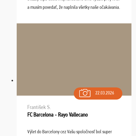
a musím povedať, že naplnila všetky naše očakávania.
Naozaj oceňujem skvelý prístup, zamestnanci sú k
dispozícii nonstop (milí, profesionálni ...
22.03.2026
František S.
FC Barcelona - Rayo Vallecano
Výlet do Barcelony cez Vašu spoločnosť bol super