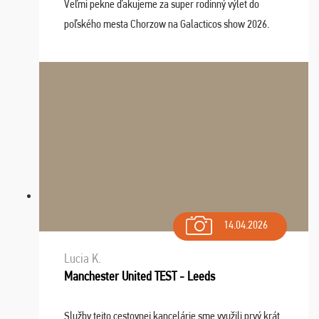
Veľmi pekne ďakujeme za super rodinný výlet do
poľského mesta Chorzow na Galacticos show 2026.
Výlet sme si všetci užili, sprievodca Riško bol super.
Navštívili sme aj zábavný park Legendia, previe ...
14.04.2026
Lucia K.
Manchester United TEST - Leeds
Služby tejto cestovnej kancelárie sme využili prvý krát