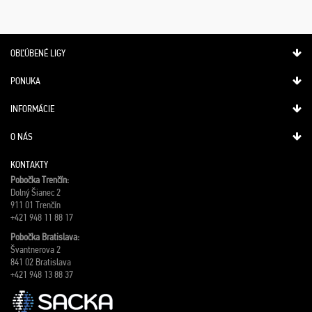
OBĽÚBENÉ LIGY
PONUKA
INFORMÁCIE
O NÁS
KONTAKTY
Pobočka Trenčín:
Dolný Šianec 2
911 01 Trenčín
+421 948 11 88 17
Pobočka Bratislava:
Švantnerova 2
841 02 Bratislava
+421 948 13 88 37