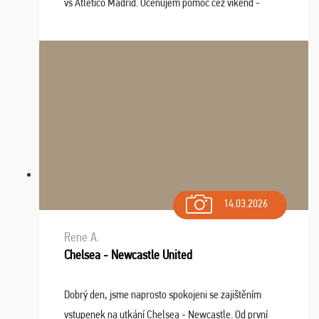
vs Atlético Madrid. Oceňujem pomoc cez víkend -
drobný problém vyriešila CK promptne a k našej
spokojnosti. Sedenie bolo dobré, štadión Barnabéu ...
14.03.2026
Rene A.
Chelsea - Newcastle United
Dobrý den, jsme naprosto spokojeni se zajištěním
vstupenek na utkání Chelsea - Newcastle. Od první