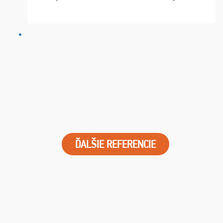
chvíle fungovala komunikace na jedničku. Lístky jsme
dostali s včas a místa byla naprosto úžasná. ...
ĎALŠIE REFERENCIE