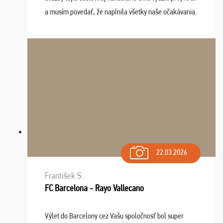
a musím povedať, že naplnila všetky naše očakávania.
Naozaj oceňujem skvelý prístup, zamestnanci sú k
dispozícii nonstop (milí, profesionálni ...
22.03.2026
František S.
FC Barcelona - Rayo Vallecano
Výlet do Barcelony cez Vašu spoločnosť bol super