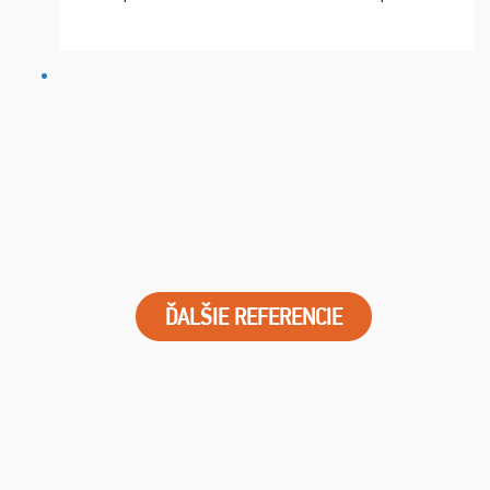
chvíle fungovala komunikace na jedničku. Lístky jsme
dostali s včas a místa byla naprosto úžasná. ...
ĎALŠIE REFERENCIE