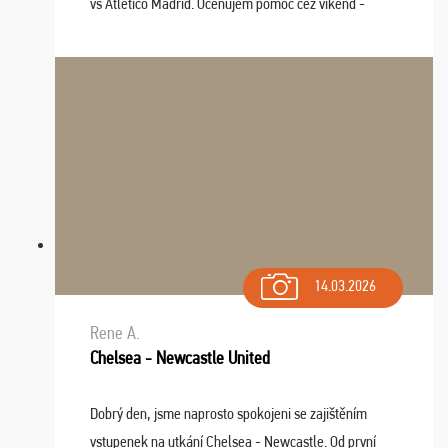
vs Atlético Madrid. Oceňujem pomoc cez víkend -
drobný problém vyriešila CK promptne a k našej
spokojnosti. Sedenie bolo dobré, štadión Barnabéu ...
14.03.2026
Rene A.
Chelsea - Newcastle United
Dobrý den, jsme naprosto spokojeni se zajištěním
vstupenek na utkání Chelsea - Newcastle. Od první