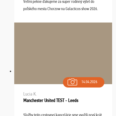
Veľmi pekne ďakujeme za super rodinný výlet do
poľského mesta Chorzow na Galacticos show 2026.
Výlet sme si všetci užili, sprievodca Riško bol super.
Navštívili sme aj zábavný park Legendia, previe ...
14.04.2026
Lucia K.
Manchester United TEST - Leeds
Služby tejto cestovnej kancelárie sme využili prvý krát