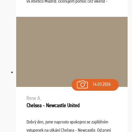
vs Atlético Madrid. Oceňujem pomoc cez víkend -
drobný problém vyriešila CK promptne a k našej
spokojnosti. Sedenie bolo dobré, štadión Barnabéu ...
14.03.2026
Rene A.
Chelsea - Newcastle United
Dobrý den, jsme naprosto spokojeni se zajištěním
vstupenek na utkání Chelsea - Newcastle. Od první