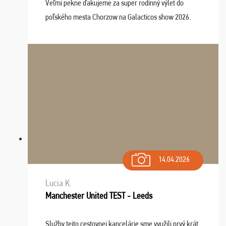
Veľmi pekne ďakujeme za super rodinný výlet do
poľského mesta Chorzow na Galacticos show 2026.
Výlet sme si všetci užili, sprievodca Riško bol super.
Navštívili sme aj zábavný park Legendia, previe ...
14.04.2026
Lucia K.
Manchester United TEST - Leeds
Služby tejto cestovnej kancelárie sme využili prvý krát