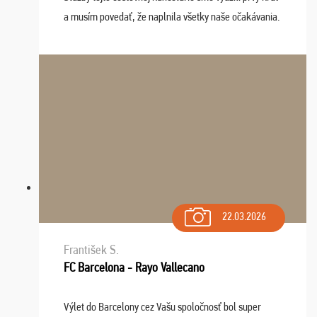
a musím povedať, že naplnila všetky naše očakávania.
Naozaj oceňujem skvelý prístup, zamestnanci sú k
dispozícii nonstop (milí, profesionálni ...
22.03.2026
František S.
FC Barcelona - Rayo Vallecano
Výlet do Barcelony cez Vašu spoločnosť bol super