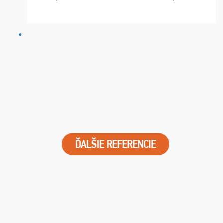
chvíle fungovala komunikace na jedničku. Lístky jsme
dostali s včas a místa byla naprosto úžasná. ...
ĎALŠIE REFERENCIE