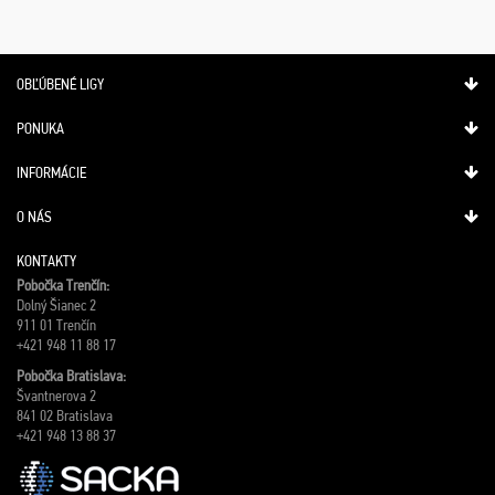
OBĽÚBENÉ LIGY
PONUKA
INFORMÁCIE
O NÁS
KONTAKTY
Pobočka Trenčín:
Dolný Šianec 2
911 01 Trenčín
+421 948 11 88 17
Pobočka Bratislava:
Švantnerova 2
841 02 Bratislava
+421 948 13 88 37