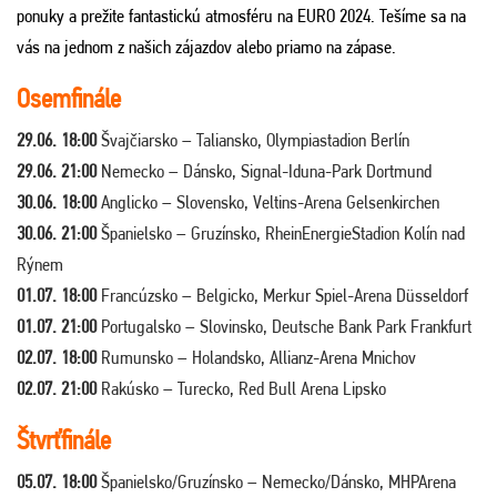
ponuky a prežite fantastickú atmosféru na EURO 2024.
Tešíme sa na
vás na jednom z našich zájazdov alebo priamo na zápase.
Osemfinále
29.06. 18:00
Švajčiarsko – Taliansko, Olympiastadion Berlín
29.06. 21:00
Nemecko – Dánsko, Signal-Iduna-Park Dortmund
30.06. 18:00
Anglicko – Slovensko, Veltins-Arena Gelsenkirchen
30.06. 21:00
Španielsko – Gruzínsko, RheinEnergieStadion Kolín nad
Rýnem
01.07. 18:00
Francúzsko – Belgicko, Merkur Spiel-Arena Düsseldorf
01.07. 21:00
Portugalsko – Slovinsko, Deutsche Bank Park Frankfurt
02.07. 18:00
Rumunsko – Holandsko, Allianz-Arena Mnichov
02.07. 21:00
Rakúsko – Turecko, Red Bull Arena Lipsko
Štvrťfinále
05.07. 18:00
Španielsko/Gruzínsko – Nemecko/Dánsko, MHPArena