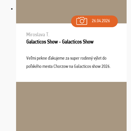
26.04.2026
Miroslava T.
Galacticos Show - Galacticos Show
Veľmi pekne ďakujeme za super rodinný výlet do
poľského mesta Chorzow na Galacticos show 2026.
Výlet sme si všetci užili, sprievodca Riško bol super.
Navštívili sme aj zábavný park Legendia, previe ...