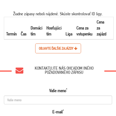
Žiadne zápasy neboli nájdené. Skúste skontrolovať ID ligy.
Cena
Domáci
Hosťujúci
Cena za
za
Termín
Čas
tím
tím
Liga
vstupenku
zajázd
OBJAVTE ĎALŠIE ZAJÁZDY
KONTAKTUJTE NÁS OHĽADOM INÉHO
POŽADOVANÉHO ZÁPASU
*
Vaše meno
*
E-mail