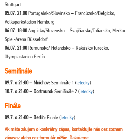
Stuttgart
05.07. 21:00
Portugalsko/Slovinsko – Francúzsko/Belgicko,
Volksparkstadion Hamburg
06.07. 18:00
Anglicko/Slovensko – Švajčiarsko/Taliansko, Merkur
Spiel-Arena Düsseldorf
06.07. 21:00
Rumunsko/ Holandsko – Rakúsko/Turecko,
Olympiastadion Berlín
Semifinále
09.7. o 21:00 – Mníchov:
Semifinále 1 (
letecky
)
10.7. o 21:00 – Dortmund:
Semifinále 2 (
letecky
)
Finále
09.7. o 21:00 – Berlín:
Finále (
letecky
)
Ak máte záujem o konkrétny zápas, kontaktujte nás cez zoznam
zápasov alebo cez formulár nižšie. Ďakujeme.