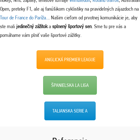
hokeji, NHL zápasy, tenisové turnaje
Wimbledon
,
Roland Garros
, Australian
Open, preteky F1, ale aj fanúšikom cyklistiky na pravidelných zájazdoch na
Tour de France do Paríža..
. Našim cieľom od prvotnej komunikácie je, aby
ste mali
jedinečný zážitok
a
splnený športový sen
. Sme tu pre vás a
pomáhame vám plniť vaše športové zážitky.
ANGLICKÁ PREMIER LEAGUE
ŠPANIELSKA LA LIGA
TALIANSKA SERIE A