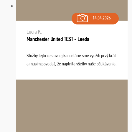
14.04.2026
Lucia K.
Manchester United TEST - Leeds
Služby tejto cestovnej kancelárie sme využili prvý krát
a musím povedať, že naplnila všetky naše očakávania.
Naozaj oceňujem skvelý prístup, zamestnanci sú k
dispozícii nonstop (milí, profesionálni ...