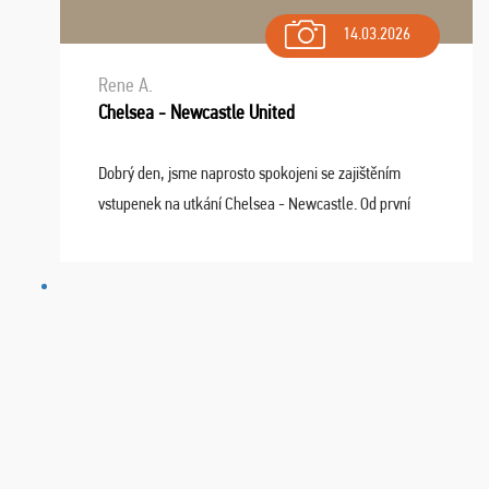
14.03.2026
Rene A.
Chelsea - Newcastle United
Dobrý den, jsme naprosto spokojeni se zajištěním
vstupenek na utkání Chelsea - Newcastle. Od první
chvíle fungovala komunikace na jedničku. Lístky jsme
dostali s včas a místa byla naprosto úžasná. ...