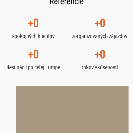
Referencie
+0
+0
spokojných klientov
zorganizovaných zájazdov
+0
+0
destinácií po celej Európe
rokov skúseností