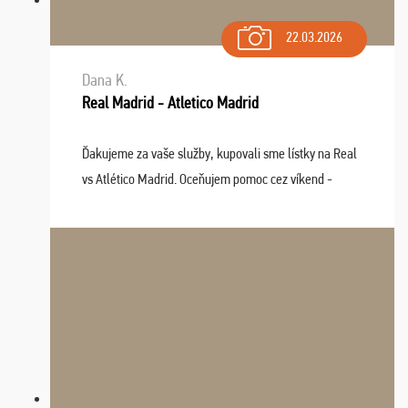
22.03.2026
Dana K.
Real Madrid - Atletico Madrid
Ďakujeme za vaše služby, kupovali sme lístky na Real
vs Atlético Madrid. Oceňujem pomoc cez víkend -
drobný problém vyriešila CK promptne a k našej
spokojnosti. Sedenie bolo dobré, štadión Barnabéu ...