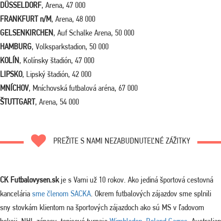
DÜSSELDORF
, Arena, 47 000
FRANKFURT n/M
, Arena, 48 000
GELSENKIRCHEN
, Auf Schalke Arena, 50 000
HAMBURG
, Volksparkstadion, 50 000
KOLÍN
, Kolínsky štadión, 47 000
LIPSKO
, Lipský štadión, 42 000
MNÍCHOV
, Mníchovská futbalová aréna, 67 000
ŠTUTTGART
, Arena, 54 000
PREŽITE S NAMI NEZABUDNUTEĽNÉ ZÁŽITKY
CK Futbalovysen.sk
je s Vami už 10 rokov. Ako jediná športová cestovná
kancelária
sme členom SACKA
. Okrem futbalových zájazdov sme splnili
sny stovkám klientom na športových zájazdoch ako sú MS v ľadovom