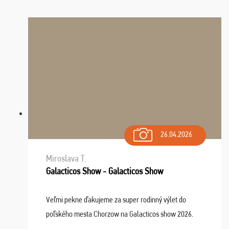
26.04.2026
Miroslava T.
Galacticos Show - Galacticos Show
Veľmi pekne ďakujeme za super rodinný výlet do
poľského mesta Chorzow na Galacticos show 2026.
Výlet sme si všetci užili, sprievodca Riško bol super.