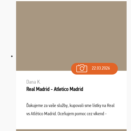
22.03.2026
Dana K.
Real Madrid - Atletico Madrid
Ďakujeme za vaše služby, kupovali sme lístky na Real
vs Atlético Madrid. Oceňujem pomoc cez víkend -
drobný problém vyriešila CK promptne a k našej
spokojnosti. Sedenie bolo dobré, štadión Barnabéu ...