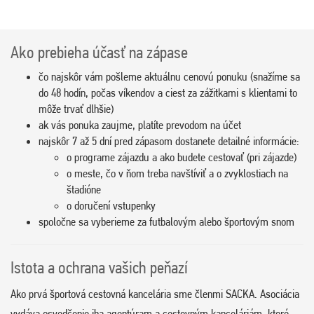
Ako prebieha účasť na zápase
čo najskôr vám pošleme aktuálnu cenovú ponuku (snažíme sa
do 48 hodín, počas víkendov a ciest za zážitkami s klientami to
môže trvať dlhšie)
ak vás ponuka zaujme, platíte prevodom na účet
najskôr 7 až 5 dní pred zápasom dostanete detailné informácie:
o programe zájazdu a ako budete cestovať (pri zájazde)
o meste, čo v ňom treba navštíviť a o zvyklostiach na
štadióne
o doručení vstupenky
spoločne sa vyberieme za futbalovým alebo športovým snom
Istota a ochrana vašich peňazí
Ako prvá športová cestovná kancelária sme členmi SACKA. Asociácia
vydáva osvedčenie iba agentúram a cestovným kanceláriám, ktoré