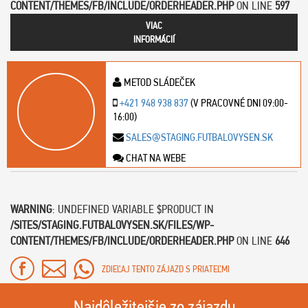
CONTENT/THEMES/FB/INCLUDE/ORDERHEADER.PHP
ON LINE
597
VIAC
INFORMÁCIÍ
METOD SLÁDEČEK
+421 948 938 837
(V PRACOVNÉ DNI 09:00-
16:00)
SALES@STAGING.FUTBALOVYSEN.SK
CHAT NA WEBE
WARNING
: UNDEFINED VARIABLE $PRODUCT IN
/SITES/STAGING.FUTBALOVYSEN.SK/FILES/WP-
CONTENT/THEMES/FB/INCLUDE/ORDERHEADER.PHP
ON LINE
646
ZDIEĽAJ TENTO ZÁJAZD S PRIATEĽMI
Najdôležitejšie zo zájazdu