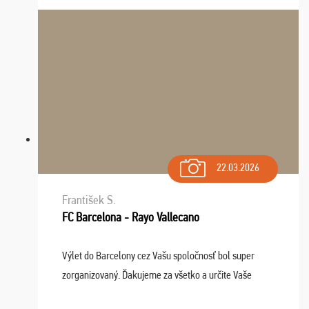
dispozícii nonstop (milí, profesionálni ...
22.03.2026
František S.
FC Barcelona - Rayo Vallecano
Výlet do Barcelony cez Vašu spoločnosť bol super
zorganizovaný. Ďakujeme za všetko a určite Vaše
služby v budúcnosti ešte využijeme.