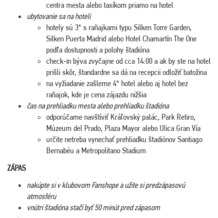
centra mesta alebo taxíkom priamo na hotel
ubytovanie sa na hoteli
hotely sú 3* s raňajkami typu Silken Torre Garden,
Silken Puerta Madrid alebo Hotel Chamartín The One
podľa dostupnosti a polohy štadióna
check-in býva zvyčajne od cca 14:00 a ak by ste na hotel
prišli skôr, štandardne sa dá na recepcii odložiť batožina
na vyžiadanie zašleme 4* hotel alebo aj hotel bez
raňajok, kde je cena zájazdu nižšia
čas na prehliadku mesta alebo prehliadku štadióna
odporúčame navštíviť Kráľovský palác, Park Retiro,
Múzeum del Prado, Plaza Mayor alebo Ulica Gran Vía
určite netreba vynechať prehliadku štadiónov Santiago
Bernabéu a Metropolitano Stadium
ZÁPAS
nakúpte si v klubovom Fanshope a užite si predzápasovú
atmosféru
vnútri štadióna stačí byť 50 minút pred zápasom