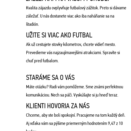
Kvalita zájazdu ovplyvňuje futbalový zážitok. Preto si dávame
záležať. U nás dostanete viac ako iba naháňanie sa na
štadión.
UŽITE SI VIAC AKO FUTBAL
Ak už cestujete stovky kilometrov, chcete vidieť mesto.
Prevedieme vás najzaujímavejšími atrakciami. Spravíte si
chuť pred futbalom.
STARÁME SA O VÁS
Máte otázku? Radi vám pomôžeme. Sme známi perfektnou
komunikáciou. Nech sa páči. Vyskúšajte si ju hneď teraz.
KLIENTI HOVORIA ZA NÁS
Chceme, aby ste boli spokojní. Pracujeme na tom každý deň.
Aj vďaka vám sa pýšime priemerným hodnotením 9,47 z 10