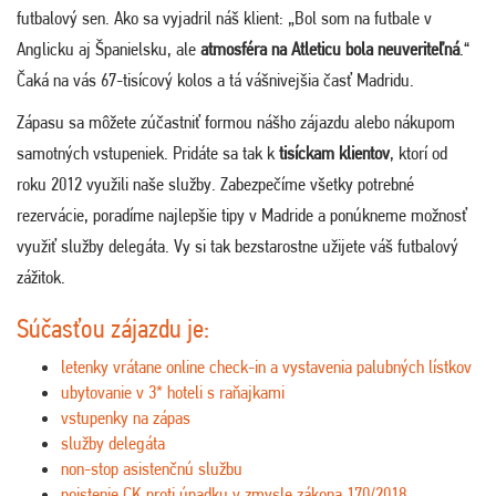
futbalový sen. Ako sa vyjadril náš klient: „Bol som na futbale v
Anglicku aj Španielsku, ale
atmosféra na Atleticu bola neuveriteľná
.“
Čaká na vás 67-tisícový kolos a tá vášnivejšia časť Madridu.
Zápasu sa môžete zúčastniť formou nášho zájazdu alebo nákupom
samotných vstupeniek. Pridáte sa tak k
tisíckam klientov
, ktorí od
roku 2012 využili naše služby. Zabezpečíme všetky potrebné
rezervácie, poradíme najlepšie tipy v Madride a ponúkneme možnosť
využiť služby delegáta. Vy si tak bezstarostne užijete váš futbalový
zážitok.
Súčasťou zájazdu je:
letenky vrátane online check-in a vystavenia palubných lístkov
ubytovanie v 3* hoteli s raňajkami
vstupenky na zápas
služby delegáta
non-stop asistenčnú službu
poistenie CK proti úpadku v zmysle zákona 170/2018