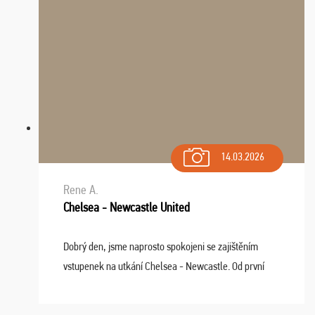
14.03.2026
Rene A.
Chelsea - Newcastle United
Dobrý den, jsme naprosto spokojeni se zajištěním
vstupenek na utkání Chelsea - Newcastle. Od první
chvíle fungovala komunikace na jedničku. Lístky jsme
dostali s včas a místa byla naprosto úžasná. ...