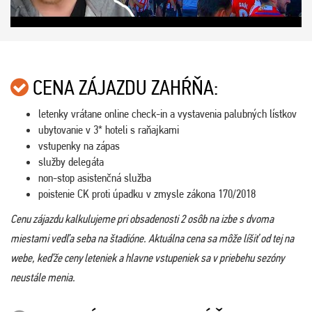
CENA ZÁJAZDU ZAHŔŇA:
letenky vrátane online check-in a vystavenia palubných lístkov
ubytovanie v 3* hoteli s raňajkami
vstupenky na zápas
služby delegáta
non-stop asistenčná služba
poistenie CK proti úpadku v zmysle zákona 170/2018
Cenu zájazdu kalkulujeme pri obsadenosti 2 osôb na izbe s dvoma
miestami vedľa seba na štadióne. Aktuálna cena sa môže líšiť od tej na
webe, keďže ceny leteniek a hlavne vstupeniek sa v priebehu sezóny
neustále menia.