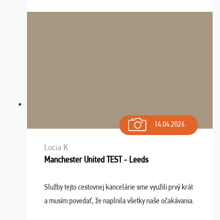
Navštívili sme aj zábavný park Legendia, previe ...
14.04.2026
Lucia K.
Manchester United TEST - Leeds
Služby tejto cestovnej kancelárie sme využili prvý krát
a musím povedať, že naplnila všetky naše očakávania.
Naozaj oceňujem skvelý prístup, zamestnanci sú k