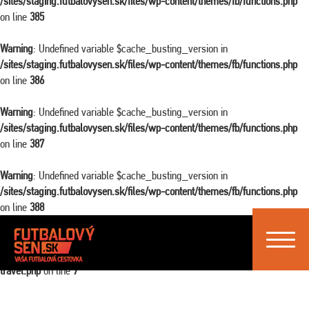
/sites/staging.futbalovysen.sk/files/wp-content/themes/fb/functions.php
on line
385
Warning
: Undefined variable $cache_busting_version in
/sites/staging.futbalovysen.sk/files/wp-content/themes/fb/functions.php
on line
386
Warning
: Undefined variable $cache_busting_version in
/sites/staging.futbalovysen.sk/files/wp-content/themes/fb/functions.php
on line
387
Warning
: Undefined variable $cache_busting_version in
/sites/staging.futbalovysen.sk/files/wp-content/themes/fb/functions.php
on line
388
Toggle
Warning
: Attempt to read property "ID" on false in
navigat
/sites/staging.futbalovysen.sk/files/wp-content/themes/fb/single-
travel.php
on line
7