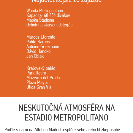
Wanda Metropolitano
Kapacita: 68 456 divákov
Mapka Štadióna
Ochotní a skúsení delegáti
Marcos Llorente
Pablo Barrios
Antoine Griezmann
Dávid Hancko
Jan Oblak
Kráľovský palác
Park Retiro
Múzeum del Prado
Plaza Mayor
Ulica Gran Vía
NESKUTOČNÁ ATMOSFÉRA NA
ESTADIO METROPOLITANO
Poďte s nami na Atletico Madrid a splňte sebe alebo blízkej osobe