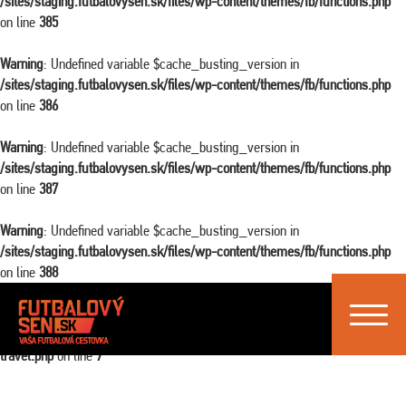
/sites/staging.futbalovysen.sk/files/wp-content/themes/fb/functions.php
on line
385
Warning
: Undefined variable $cache_busting_version in
/sites/staging.futbalovysen.sk/files/wp-content/themes/fb/functions.php
on line
386
Warning
: Undefined variable $cache_busting_version in
/sites/staging.futbalovysen.sk/files/wp-content/themes/fb/functions.php
on line
387
Warning
: Undefined variable $cache_busting_version in
/sites/staging.futbalovysen.sk/files/wp-content/themes/fb/functions.php
on line
388
Toggle
Warning
: Attempt to read property "ID" on false in
navigat
/sites/staging.futbalovysen.sk/files/wp-content/themes/fb/single-
travel.php
on line
7