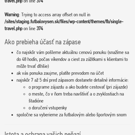
travel.php
on line
374
Warning
: Trying to access array offset on null in
/sites/staging.futbalovysen.sk/files/wp-content/themes/fb/single-
travel.php
on line
374
Ako prebieha účasť na zápase
čo najskôr vám pošleme aktuálnu cenovú ponuku (snažíme sa
do 48 hodín, počas víkendov a ciest za zážitkami s klientami to
môže trvať dlhšie)
ak vás ponuka zaujme, platíte prevodom na účet
najskôr 7 až 5 dní pred zápasom dostanete detailné informácie:
o programe zájazdu a ako budete cestovať (pri zájazde)
o meste, čo v ňom treba navštíviť a o zvyklostiach na
štadióne
o doručení vstupenky
spoločne sa vyberieme za futbalovým alebo športovým snom
Istota a ochrana vašich peňazí