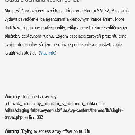
Ako prvá športová cestovná kancelária sme členmi SACKA. Asociácia
vydáva osvedčenie iba agentúram a cestovným kanceláriám, ktoré
dodržiavajú princípy
profesionality
,
etiky
a neustáleho
skvalitňovania
služieb
v cestovnom ruchu. Logom asociácie zároveň prezentujeme
svoj profesionálny záujem o seriózne podnikanie a o poskytovanie
kvalitných služieb. (
Viac info
)
Warning
: Undefined array key
"obrazok_orientacny_program_s_premium_balikom" in
/sites/staging.futbalovysen.sk/files/wp-content/themes/fb/single-
travel.php
on line
382
Warning
: Trying to access array offset on null in