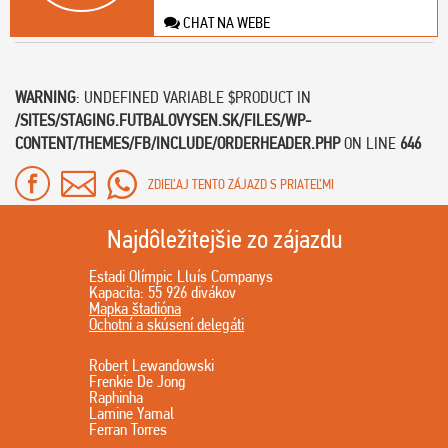
CHAT NA WEBE
WARNING
: UNDEFINED VARIABLE $PRODUCT IN
/SITES/STAGING.FUTBALOVYSEN.SK/FILES/WP-
CONTENT/THEMES/FB/INCLUDE/ORDERHEADER.PHP
ON LINE
646
ZDIEĽAJ TENTO ZÁJAZD S PRIATEĽMI
Najdôležitejšie zo zájazdu
Estadi Olímpic Lluís Companys
Kapacita: 55 926 divákov
Mapka štadióna
Ochotní a skúsení delegáti
Robert Lewandowski
Frenkie De Jong
Raphinha
Lamine Yamal
Ferran Torres