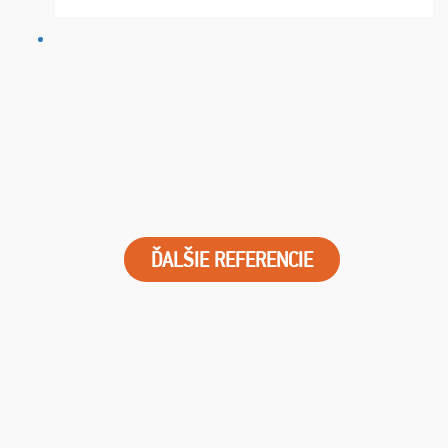
dostali s včas a místa byla naprosto úžasná. ...
ĎALŠIE REFERENCIE