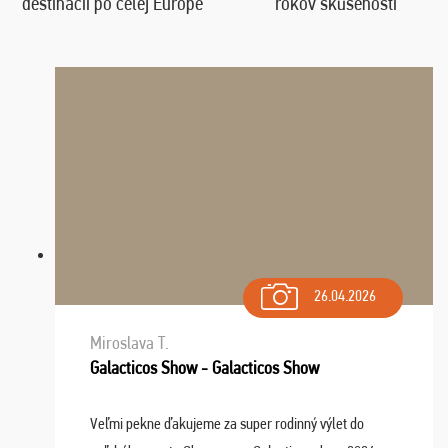
destinácií po celej Európe
rokov skúseností
26.04.2026
Miroslava T.
Galacticos Show - Galacticos Show
Veľmi pekne ďakujeme za super rodinný výlet do