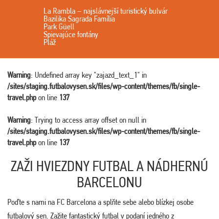
La Rambla – najslávnejší turistický bulvár
Bazilika Sagrada Família
Park Güell
Spievajúce fontány
Pláž
Warning
: Undefined array key "zajazd_text_1" in
/sites/staging.futbalovysen.sk/files/wp-content/themes/fb/single-
travel.php
on line
137
Warning
: Trying to access array offset on null in
/sites/staging.futbalovysen.sk/files/wp-content/themes/fb/single-
travel.php
on line
137
ZAŽI HVIEZDNY FUTBAL A NÁDHERNÚ
BARCELONU
Poďte s nami na FC Barcelona a splňte sebe alebo blízkej osobe
futbalový sen. Zažite fantastický futbal v podaní jedného z