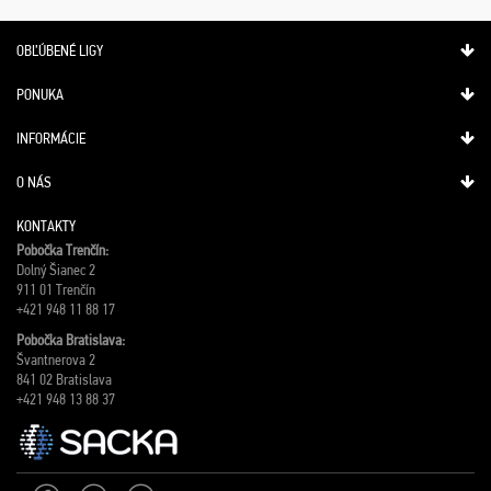
OBĽÚBENÉ LIGY
PONUKA
INFORMÁCIE
O NÁS
KONTAKTY
Pobočka Trenčín:
Dolný Šianec 2
911 01 Trenčín
+421 948 11 88 17
Pobočka Bratislava:
Švantnerova 2
841 02 Bratislava
+421 948 13 88 37