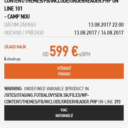
CONTENT/THEMES/FB/INCLUDE/ORDERHEADER.PHP
ON
LINE
101
-
CAMP NOU
DÁTUM ZÁPASU
13.08.2017 22:00
ODCHOD / PRÍCHOD
13.08.2017 / 14.08.2017
599 €
ZÁJAZD BALÍK
OD
s
DPH
obsahuje:
VYŽIADAŤ
PONUKU
WARNING
: UNDEFINED VARIABLE $PRODUCT IN
/SITES/STAGING.FUTBALOVYSEN.SK/FILES/WP-
CONTENT/THEMES/FB/INCLUDE/ORDERHEADER.PHP
ON LINE
293
VIAC
INFORMÁCIÍ