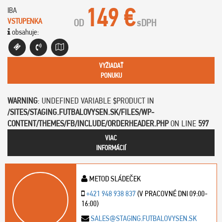
149 €
IBA
VSTUPENKA
OD
s
DPH
obsahuje:
VYŽIADAŤ
PONUKU
WARNING
: UNDEFINED VARIABLE $PRODUCT IN
/SITES/STAGING.FUTBALOVYSEN.SK/FILES/WP-
CONTENT/THEMES/FB/INCLUDE/ORDERHEADER.PHP
ON LINE
597
VIAC
INFORMÁCIÍ
METOD SLÁDEČEK
+421 948 938 837
(V PRACOVNÉ DNI 09:00-
16:00)
SALES@STAGING.FUTBALOVYSEN.SK