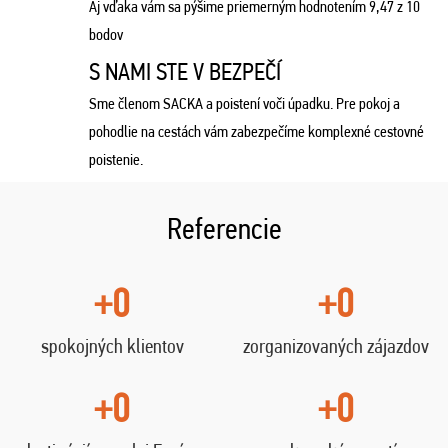
Aj vďaka vám sa pýšime priemerným hodnotením 9,47 z 10
bodov
S NAMI STE V BEZPEČÍ
Sme členom SACKA a poistení voči úpadku. Pre pokoj a
pohodlie na cestách vám zabezpečíme komplexné cestovné
poistenie.
Referencie
+0
+0
spokojných klientov
zorganizovaných zájazdov
+0
+0