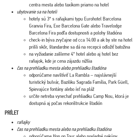
centra mesta alebo taxíkom priamo na hotel
ubytovanie sa na hoteli
hotely sú 3* s raňajkami typu Eurohotel Barcelona
Granvia Fira, Exe Barcelona Gate alebo Travelodge
Barcelona Fira podľa dostupnosti a polohy štadióna
check-in býva zvyčajne od cca 14:00 a ak by ste na hotel
prišli skôr, štandardne sa dá na recepcii odložiť batožina
na vyžiadanie zašleme 4* hotel alebo aj hotel bez
raňajok, kde je cena zájazdu nižšia
čas na prehliadku mesta alebo prehliadku štadióna
odporúčame navštíviť La Rambla – najslávnejší
turistický bulvár, Baziliku Sagrada Família, Park Güell,
Spievajúce fontány alebo ísť na pláž
určite netreba vynechať prehliadku Camp Nou, ktorá je
dostupná aj počas rekonštrukcie štadión
PRÍLET
raňajky
čas na prehliadku mesta alebo na prehliadku štadióna
odporúčame Hop on Tour alebo posledné nakúpy