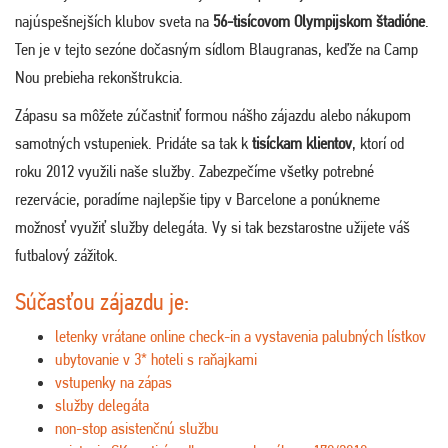
najúspešnejších klubov sveta na
56-tisícovom Olympijskom štadióne
.
Ten je v tejto sezóne dočasným sídlom Blaugranas, keďže na Camp
Nou prebieha rekonštrukcia.
Zápasu sa môžete zúčastniť formou nášho zájazdu alebo nákupom
samotných vstupeniek. Pridáte sa tak k
tisíckam klientov
, ktorí od
roku 2012 využili naše služby. Zabezpečíme všetky potrebné
rezervácie, poradíme najlepšie tipy v Barcelone a ponúkneme
možnosť využiť služby delegáta. Vy si tak bezstarostne užijete váš
futbalový zážitok.
Súčasťou zájazdu je:
letenky vrátane online check-in a vystavenia palubných lístkov
ubytovanie v 3* hoteli s raňajkami
vstupenky na zápas
služby delegáta
non-stop asistenčnú službu