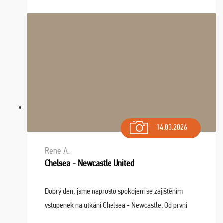
drobný problém vyriešila CK promptne a k našej
spokojnosti. Sedenie bolo dobré, štadión Barnabéu ...
14.03.2026
Rene A.
Chelsea - Newcastle United
Dobrý den, jsme naprosto spokojeni se zajištěním
vstupenek na utkání Chelsea - Newcastle. Od první
chvíle fungovala komunikace na jedničku. Lístky jsme