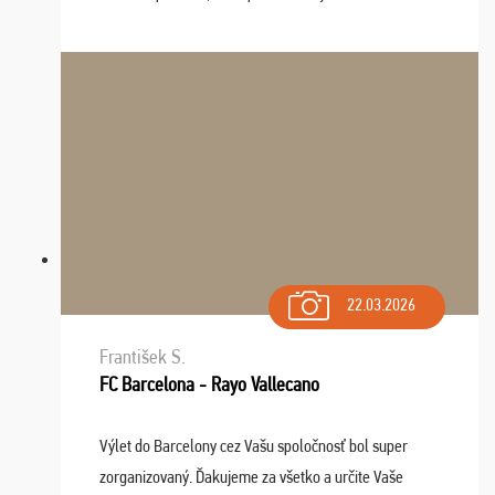
Naozaj oceňujem skvelý prístup, zamestnanci sú k
dispozícii nonstop (milí, profesionálni ...
22.03.2026
František S.
FC Barcelona - Rayo Vallecano
Výlet do Barcelony cez Vašu spoločnosť bol super
zorganizovaný. Ďakujeme za všetko a určite Vaše