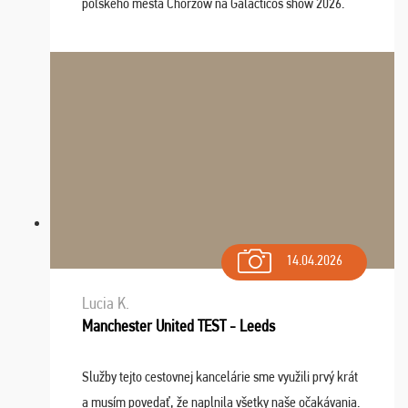
poľského mesta Chorzow na Galacticos show 2026.
Výlet sme si všetci užili, sprievodca Riško bol super.
Navštívili sme aj zábavný park Legendia, previe ...
14.04.2026
Lucia K.
Manchester United TEST - Leeds
Služby tejto cestovnej kancelárie sme využili prvý krát
a musím povedať, že naplnila všetky naše očakávania.