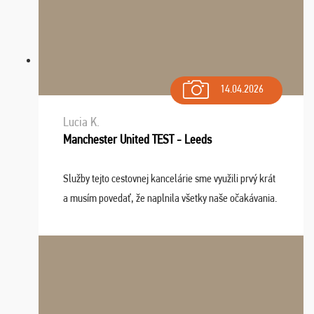
14.04.2026
Lucia K.
Manchester United TEST - Leeds
Služby tejto cestovnej kancelárie sme využili prvý krát
a musím povedať, že naplnila všetky naše očakávania.
Naozaj oceňujem skvelý prístup, zamestnanci sú k
dispozícii nonstop (milí, profesionálni ...