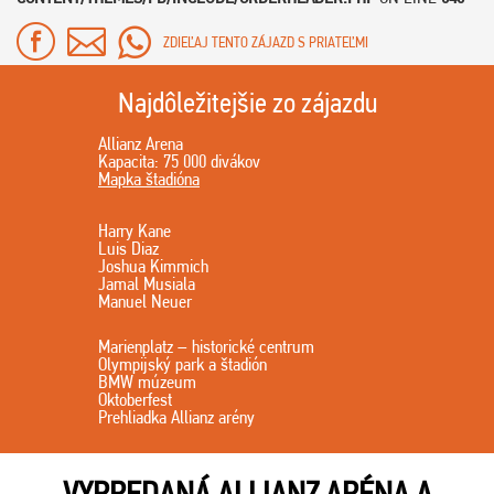
ZDIEĽAJ TENTO ZÁJAZD S PRIATEĽMI
Najdôležitejšie zo zájazdu
Allianz Arena
Kapacita: 75 000 divákov
Mapka štadióna
Harry Kane
Luis Diaz
Joshua Kimmich
Jamal Musiala
Manuel Neuer
Marienplatz – historické centrum
Olympijský park a štadión
BMW múzeum
Oktoberfest
Prehliadka Allianz arény
VYPREDANÁ ALLIANZ ARÉNA A