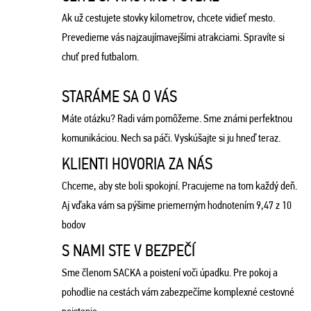
Ak už cestujete stovky kilometrov, chcete vidieť mesto.
Prevedieme vás najzaujímavejšími atrakciami. Spravíte si
chuť pred futbalom.
STARÁME SA O VÁS
Máte otázku? Radi vám pomôžeme. Sme známi perfektnou
komunikáciou. Nech sa páči. Vyskúšajte si ju hneď teraz.
KLIENTI HOVORIA ZA NÁS
Chceme, aby ste boli spokojní. Pracujeme na tom každý deň.
Aj vďaka vám sa pýšime priemerným hodnotením 9,47 z 10
bodov
S NAMI STE V BEZPEČÍ
Sme členom SACKA a poistení voči úpadku. Pre pokoj a
pohodlie na cestách vám zabezpečíme komplexné cestovné