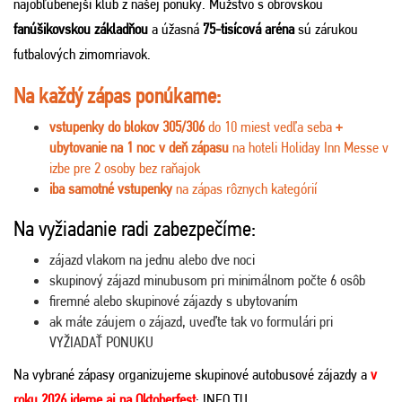
najobľúbenejší klub z našej ponuky. Mužstvo s obrovskou
fanúšikovskou základňou
a úžasná
75-tisícová aréna
sú zárukou
futbalových zimomriavok.
Na každý zápas ponúkame:
vstupenky do blokov 305/306
do 10 miest vedľa seba
+
ubytovanie na 1 noc v deň zápasu
na hoteli Holiday Inn Messe v
izbe pre 2 osoby bez raňajok
iba samotné vstupenky
na zápas rôznych kategórií
Na vyžiadanie radi zabezpečíme:
zájazd vlakom na jednu alebo dve noci
skupinový zájazd minubusom pri minimálnom počte 6 osôb
firemné alebo skupinové zájazdy s ubytovaním
ak máte záujem o zájazd, uveďte tak vo formulári pri
VYŽIADAŤ PONUKU
N
a vybrané zápasy organizujeme skupinové autobusové zájazdy a
v
roku 2026 ideme aj na Oktoberfest
:
INFO TU