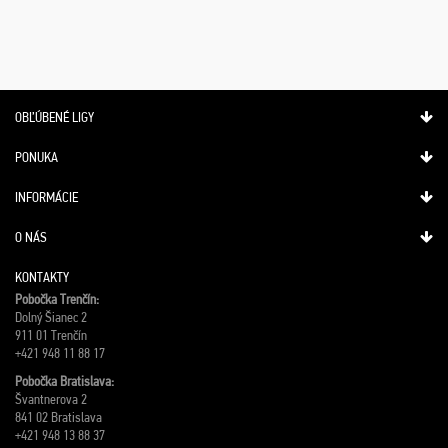
OBĽÚBENÉ LIGY
PONUKA
INFORMÁCIE
O NÁS
KONTAKTY
Pobočka Trenčín:
Dolný Šianec 2
911 01 Trenčín
+421 948 11 88 17
Pobočka Bratislava:
Švantnerova 2
841 02 Bratislava
+421 948 13 88 37