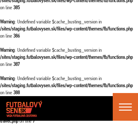
/sites/staging.futbalovysen.sk/files/wp-content/themes/fb/functions.php
on line
385
Warning
: Undefined variable $cache_busting_version in
/sites/staging.futbalovysen.sk/files/wp-content/themes/fb/functions.php
on line
386
Warning
: Undefined variable $cache_busting_version in
/sites/staging.futbalovysen.sk/files/wp-content/themes/fb/functions.php
on line
387
Warning
: Undefined variable $cache_busting_version in
/sites/staging.futbalovysen.sk/files/wp-content/themes/fb/functions.php
on line
388
Toggle
Warning
: Attempt to read property "ID" on false in
navigat
/sites/staging.futbalovysen.sk/files/wp-content/themes/fb/single-
travel.php
on line
7