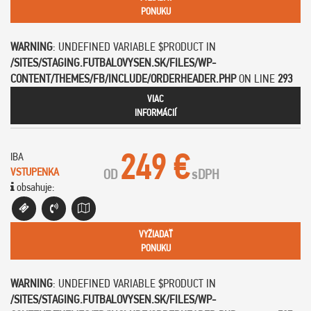
PONUKU
WARNING
: UNDEFINED VARIABLE $PRODUCT IN
/SITES/STAGING.FUTBALOVYSEN.SK/FILES/WP-
CONTENT/THEMES/FB/INCLUDE/ORDERHEADER.PHP
ON LINE
293
VIAC
INFORMÁCIÍ
249 €
IBA
VSTUPENKA
OD
s
DPH
obsahuje:
VYŽIADAŤ
PONUKU
WARNING
: UNDEFINED VARIABLE $PRODUCT IN
/SITES/STAGING.FUTBALOVYSEN.SK/FILES/WP-