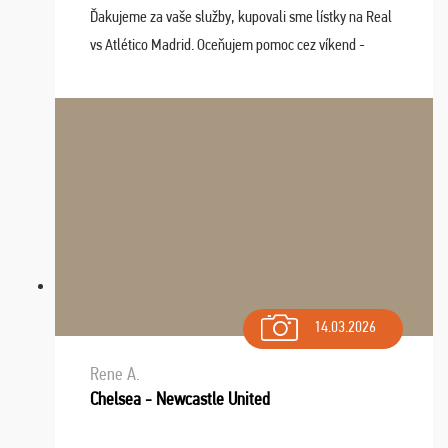
Ďakujeme za vaše služby, kupovali sme lístky na Real
vs Atlético Madrid. Oceňujem pomoc cez víkend -
drobný problém vyriešila CK promptne a k našej
spokojnosti. Sedenie bolo dobré, štadión Barnabéu ...
14.03.2026
Rene A.
Chelsea - Newcastle United