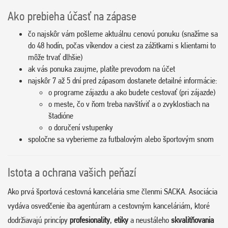
Ako prebieha účasť na zápase
čo najskôr vám pošleme aktuálnu cenovú ponuku (snažíme sa
do 48 hodín, počas víkendov a ciest za zážitkami s klientami to
môže trvať dlhšie)
ak vás ponuka zaujme, platíte prevodom na účet
najskôr 7 až 5 dní pred zápasom dostanete detailné informácie:
o programe zájazdu a ako budete cestovať (pri zájazde)
o meste, čo v ňom treba navštíviť a o zvyklostiach na
štadióne
o doručení vstupenky
spoločne sa vyberieme za futbalovým alebo športovým snom
Istota a ochrana vašich peňazí
Ako prvá športová cestovná kancelária sme členmi SACKA. Asociácia
vydáva osvedčenie iba agentúram a cestovným kanceláriám, ktoré
dodržiavajú princípy
profesionality
,
etiky
a neustáleho
skvalitňovania