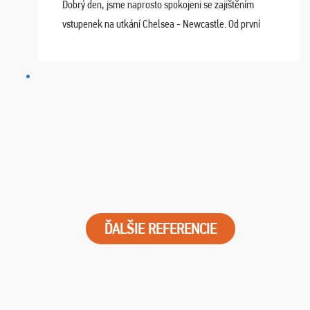
Dobrý den, jsme naprosto spokojeni se zajištěním
vstupenek na utkání Chelsea - Newcastle. Od první
chvíle fungovala komunikace na jedničku. Lístky jsme
dostali s včas a místa byla naprosto úžasná. ...
ĎALŠIE REFERENCIE