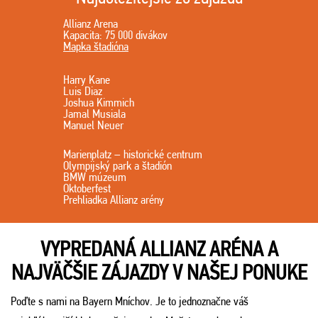
Allianz Arena
Kapacita: 75 000 divákov
Mapka štadióna
Harry Kane
Luis Diaz
Joshua Kimmich
Jamal Musiala
Manuel Neuer
Marienplatz – historické centrum
Olympijský park a štadión
BMW múzeum
Oktoberfest
Prehliadka Allianz arény
VYPREDANÁ ALLIANZ ARÉNA A
NAJVÄČŠIE ZÁJAZDY V NAŠEJ PONUKE
Poďte s nami na Bayern Mníchov. Je to jednoznačne váš