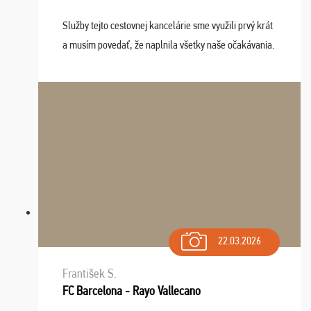
Služby tejto cestovnej kancelárie sme využili prvý krát
a musím povedať, že naplnila všetky naše očakávania.
Naozaj oceňujem skvelý prístup, zamestnanci sú k
dispozícii nonstop (milí, profesionálni ...
22.03.2026
František S.
FC Barcelona - Rayo Vallecano