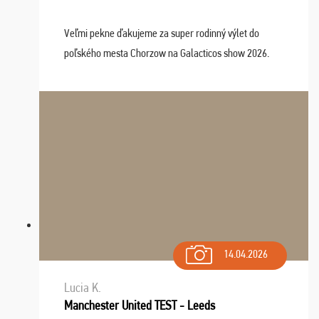
Veľmi pekne ďakujeme za super rodinný výlet do
poľského mesta Chorzow na Galacticos show 2026.
Výlet sme si všetci užili, sprievodca Riško bol super.
Navštívili sme aj zábavný park Legendia, previe ...
14.04.2026
Lucia K.
Manchester United TEST - Leeds