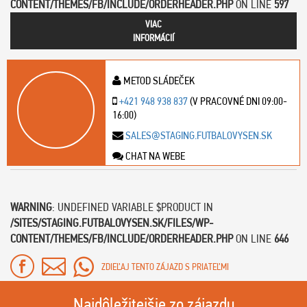
CONTENT/THEMES/FB/INCLUDE/ORDERHEADER.PHP
ON LINE
597
VIAC
INFORMÁCIÍ
METOD SLÁDEČEK
+421 948 938 837
(V PRACOVNÉ DNI 09:00-
16:00)
SALES@STAGING.FUTBALOVYSEN.SK
CHAT NA WEBE
WARNING
: UNDEFINED VARIABLE $PRODUCT IN
/SITES/STAGING.FUTBALOVYSEN.SK/FILES/WP-
CONTENT/THEMES/FB/INCLUDE/ORDERHEADER.PHP
ON LINE
646
ZDIEĽAJ TENTO ZÁJAZD S PRIATEĽMI
Najdôležitejšie zo zájazdu