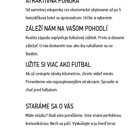
ATRAKTÍVNA PONUKA
Od samotnej vstupenky cez ekonomické ubytovanie až po 5
hviezdičkový hotel so sprievodcom. Určite si vyberiete.
ZÁLEŽÍ NÁM NA VAŠOM POHODLÍ
Kvalita zájazdu ovplyvňuje futbalový zážitok. Preto si dávame
záležať. U nás dostanete viac ako iba naháňanie sa na
štadión.
UŽITE SI VIAC AKO FUTBAL
Ak už cestujete stovky kilometrov, chcete vidieť mesto.
Prevedieme vás najzaujímavejšími atrakciami. Spravíte si
chuť pred futbalom.
STARÁME SA O VÁS
Máte otázku? Radi vám pomôžeme. Sme známi perfektnou
komunikáciou. Nech sa páči. Vyskúšajte si ju hneď teraz.