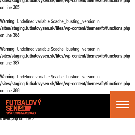
/sites/staging.futbalovysen.sk/files/wp-content/themes/fb/functions.php
on line
385
Warning
: Undefined variable $cache_busting_version in
/sites/staging.futbalovysen.sk/files/wp-content/themes/fb/functions.php
on line
386
Warning
: Undefined variable $cache_busting_version in
/sites/staging.futbalovysen.sk/files/wp-content/themes/fb/functions.php
on line
387
Warning
: Undefined variable $cache_busting_version in
/sites/staging.futbalovysen.sk/files/wp-content/themes/fb/functions.php
on line
388
Toggle
Warning
: Attempt to read property "ID" on false in
navigat
/sites/staging.futbalovysen.sk/files/wp-content/themes/fb/single-
travel.php
on line
7