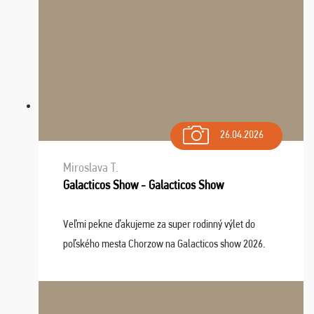
26.04.2026
Miroslava T.
Galacticos Show - Galacticos Show
Veľmi pekne ďakujeme za super rodinný výlet do
poľského mesta Chorzow na Galacticos show 2026.
Výlet sme si všetci užili, sprievodca Riško bol super.
Navštívili sme aj zábavný park Legendia, previe ...