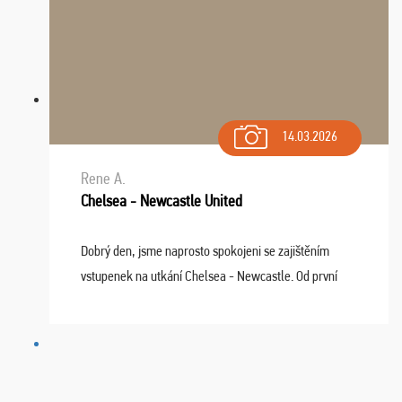
14.03.2026
Rene A.
Chelsea - Newcastle United
Dobrý den, jsme naprosto spokojeni se zajištěním
vstupenek na utkání Chelsea - Newcastle. Od první
chvíle fungovala komunikace na jedničku. Lístky jsme
dostali s včas a místa byla naprosto úžasná. ...