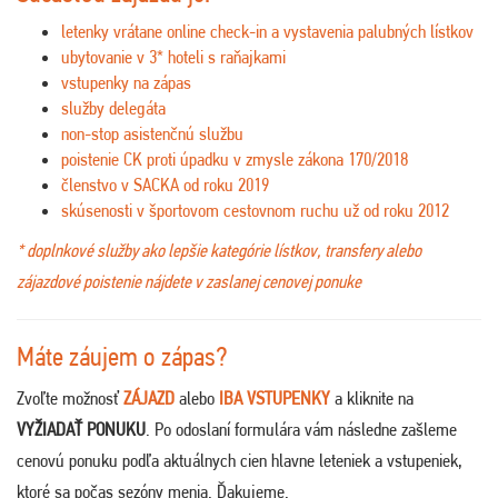
letenky vrátane online check-in a vystavenia palubných lístkov
ubytovanie v 3* hoteli s raňajkami
vstupenky na zápas
služby delegáta
non-stop asistenčnú službu
poistenie CK proti úpadku v zmysle zákona 170/2018
členstvo v SACKA od roku 2019
skúsenosti v športovom cestovnom ruchu už od roku 2012
* doplnkové služby ako lepšie kategórie lístkov, transfery alebo
zájazdové poistenie nájdete v zaslanej cenovej ponuke
Máte záujem o zápas?
Zvoľte možnosť
ZÁJAZD
alebo
IBA VSTUPENKY
a kliknite na
VYŽIADAŤ PONUKU
. Po odoslaní formulára vám následne zašleme
cenovú ponuku podľa aktuálnych cien hlavne leteniek a vstupeniek,
ktoré sa počas sezóny menia. Ďakujeme.