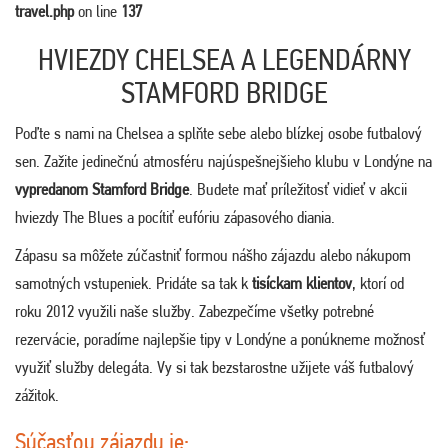
travel.php
on line
137
HVIEZDY CHELSEA A LEGENDÁRNY
STAMFORD BRIDGE
Poďte s nami na Chelsea a splňte sebe alebo blízkej osobe futbalový
sen. Zažite jedinečnú atmosféru najúspešnejšieho klubu v Londýne na
vypredanom Stamford Bridge
. Budete mať príležitosť vidieť v akcii
hviezdy The Blues a pocítiť eufóriu zápasového diania.
Zápasu sa môžete zúčastniť formou nášho zájazdu alebo nákupom
samotných vstupeniek. Pridáte sa tak k
tisíckam klientov
, ktorí od
roku 2012 využili naše služby. Zabezpečíme všetky potrebné
rezervácie, poradíme najlepšie tipy v Londýne a ponúkneme možnosť
využiť služby delegáta. Vy si tak bezstarostne užijete váš futbalový
zážitok.
Súčasťou zájazdu je: