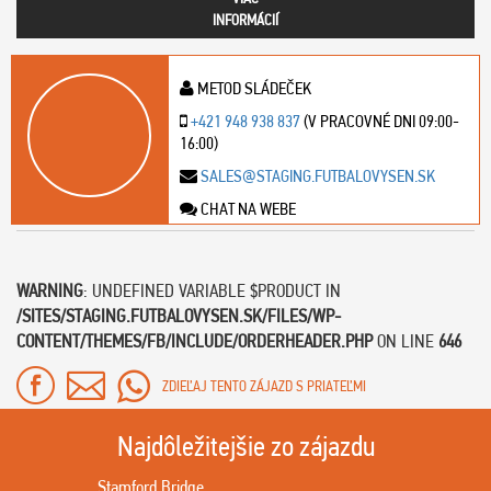
INFORMÁCIÍ
METOD SLÁDEČEK
+421 948 938 837
(V PRACOVNÉ DNI 09:00-
16:00)
SALES@STAGING.FUTBALOVYSEN.SK
CHAT NA WEBE
WARNING
: UNDEFINED VARIABLE $PRODUCT IN
/SITES/STAGING.FUTBALOVYSEN.SK/FILES/WP-
CONTENT/THEMES/FB/INCLUDE/ORDERHEADER.PHP
ON LINE
646
ZDIEĽAJ TENTO ZÁJAZD S PRIATEĽMI
Najdôležitejšie zo zájazdu
Stamford Bridge