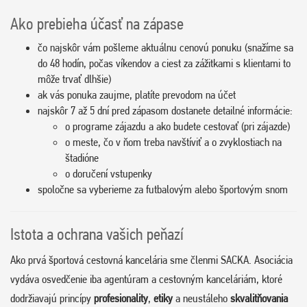
Ako prebieha účasť na zápase
čo najskôr vám pošleme aktuálnu cenovú ponuku (snažíme sa
do 48 hodín, počas víkendov a ciest za zážitkami s klientami to
môže trvať dlhšie)
ak vás ponuka zaujme, platíte prevodom na účet
najskôr 7 až 5 dní pred zápasom dostanete detailné informácie:
o programe zájazdu a ako budete cestovať (pri zájazde)
o meste, čo v ňom treba navštíviť a o zvyklostiach na
štadióne
o doručení vstupenky
spoločne sa vyberieme za futbalovým alebo športovým snom
Istota a ochrana vašich peňazí
Ako prvá športová cestovná kancelária sme členmi SACKA. Asociácia
vydáva osvedčenie iba agentúram a cestovným kanceláriám, ktoré
dodržiavajú princípy
profesionality
,
etiky
a neustáleho
skvalitňovania