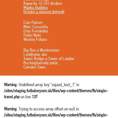
Kapacita: 41 631 divákov
Mapka štadióna
Ochotní a skúsení delegáti
Cole Palmer
Marc Cucurella
Enzo Fernández
Pedro Neto
Wesley Fofana
Big Ben a Westminster
Londýnske oko
Tower Bridge a Tower of London
Buckinghamský palác
Camden Town
Warning
: Undefined array key "zajazd_text_1" in
/sites/staging.futbalovysen.sk/files/wp-content/themes/fb/single-
travel.php
on line
137
Warning
: Trying to access array offset on null in
/sites/staging.futbalovysen.sk/files/wp-content/themes/fb/single-