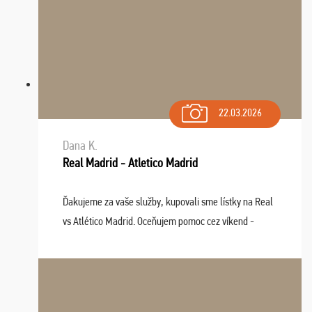
22.03.2026
Dana K.
Real Madrid - Atletico Madrid
Ďakujeme za vaše služby, kupovali sme lístky na Real
vs Atlético Madrid. Oceňujem pomoc cez víkend -
drobný problém vyriešila CK promptne a k našej
spokojnosti. Sedenie bolo dobré, štadión Barnabéu ...