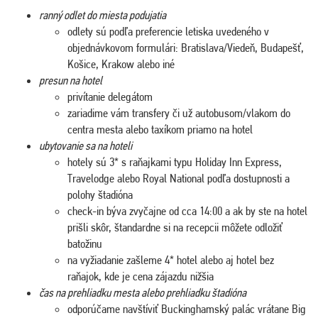
ranný odlet do miesta podujatia
odlety sú podľa preferencie letiska uvedeného v
objednávkovom formulári: Bratislava/Viedeň, Budapešť,
Košice, Krakow alebo iné
presun na hotel
privítanie delegátom
zariadime vám transfery či už autobusom/vlakom do
centra mesta alebo taxíkom priamo na hotel
ubytovanie sa na hoteli
hotely sú 3* s raňajkami typu Holiday Inn Express,
Travelodge alebo Royal National podľa dostupnosti a
polohy štadióna
check-in býva zvyčajne od cca 14:00 a ak by ste na hotel
prišli skôr, štandardne si na recepcii môžete odložiť
batožinu
na vyžiadanie zašleme 4* hotel alebo aj hotel bez
raňajok, kde je cena zájazdu nižšia
čas na prehliadku mesta alebo prehliadku štadióna
odporúčame navštíviť Buckinghamský palác vrátane Big