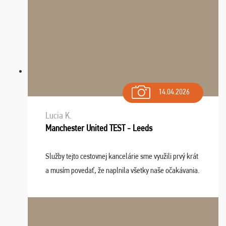
14.04.2026
Lucia K.
Manchester United TEST - Leeds
Služby tejto cestovnej kancelárie sme využili prvý krát
a musím povedať, že naplnila všetky naše očakávania.
Naozaj oceňujem skvelý prístup, zamestnanci sú k
dispozícii nonstop (milí, profesionálni ...