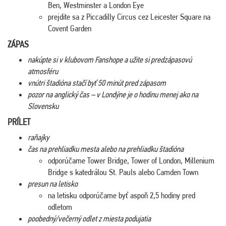
Ben, Westminster a London Eye
prejdite sa z Piccadilly Circus cez Leicester Square na
Covent Garden
ZÁPAS
nakúpte si v klubovom Fanshope a užite si predzápasovú
atmosféru
vnútri štadióna stačí byť 50 minút pred zápasom
pozor na anglický čas – v Londýne je o hodinu menej ako na
Slovensku
PRÍLET
raňajky
čas na prehliadku mesta alebo na prehliadku štadióna
odporúčame Tower Bridge, Tower of London, Millenium
Bridge s katedrálou St. Pauls alebo Camden Town
presun na letisko
na letisku odporúčame byť aspoň 2,5 hodiny pred
odletom
poobedný/večerný odlet z miesta podujatia