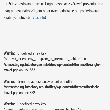
služieb
v cestovnom ruchu. Logom asociácie zároveň prezentujeme
svoj profesionálny záujem o seriózne podnikanie a o poskytovanie
kvalitných služieb. (
Viac info
)
Warning
: Undefined array key
"obrazok_orientacny_program_s_premium_balikom" in
/sites/staging.futbalovysen.sk/files/wp-content/themes/fb/single-
travel.php
on line
382
Warning
: Trying to access array offset on null in
/sites/staging.futbalovysen.sk/files/wp-content/themes/fb/single-
travel.php
on line
382
Warning
: Undefined array key
"video_orientacny_program_s_premium_balikom" in