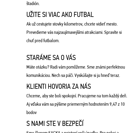
štadión.
UŽITE SI VIAC AKO FUTBAL
Ak už cestujete stovky kilometrov, chcete vidieť mesto.
Prevedieme vás najzaujímavejšími atrakciami. Spravíte si
chuť pred futbalom.
STARÁME SA O VÁS
Máte otázku? Radi vám pomôžeme. Sme známi perfektnou
komunikáciou. Nech sa páči. Vyskúšajte si ju hneď teraz.
KLIENTI HOVORIA ZA NÁS
Chceme, aby ste boli spokojní. Pracujeme na tom každý deň.
Aj vďaka vám sa pýšime priemerným hodnotením 9,47 z 10
bodov
S NAMI STE V BEZPEČÍ
Sme členom SACKA a poistení voči úpadku. Pre pokoj a