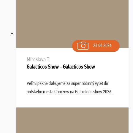
26.04.2026
Miroslava T.
Galacticos Show - Galacticos Show
Veľmi pekne ďakujeme za super rodinný výlet do
poľského mesta Chorzow na Galacticos show 2026.
Výlet sme si všetci užili, sprievodca Riško bol super.
Navštívili sme aj zábavný park Legendia, previe ...