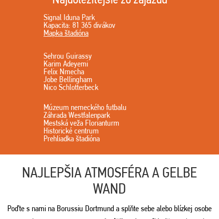
Signal Iduna Park
Kapacita: 81 365 divákov
Mapka štadióna
Sehrou Guirassy
Karim Adeyemi
Felix Nmecha
Jobe Bellingham
Nico Schlotterbeck
Múzeum nemeckého futbalu
Záhrada Westfalenpark
Mestská veža Florianturm
Historické centrum
Prehliadka štadióna
NAJLEPŠIA ATMOSFÉRA A GELBE
WAND
Poďte s nami na Borussiu Dortmund a splňte sebe alebo blízkej osobe