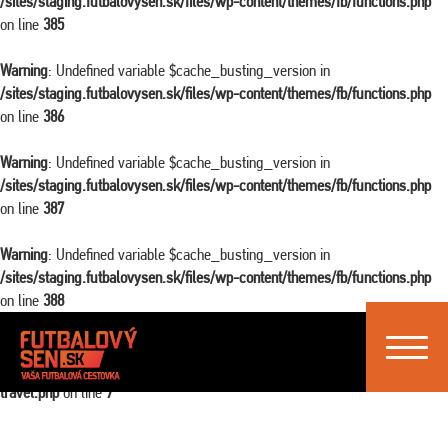
/sites/staging.futbalovysen.sk/files/wp-content/themes/fb/functions.php
on line
385
Warning
: Undefined variable $cache_busting_version in
/sites/staging.futbalovysen.sk/files/wp-content/themes/fb/functions.php
on line
386
Warning
: Undefined variable $cache_busting_version in
/sites/staging.futbalovysen.sk/files/wp-content/themes/fb/functions.php
on line
387
Warning
: Undefined variable $cache_busting_version in
/sites/staging.futbalovysen.sk/files/wp-content/themes/fb/functions.php
on line
388
Toggle
Warning
: Attempt to read property "ID" on false in
navigat
/sites/staging.futbalovysen.sk/files/wp-content/themes/fb/single-
travel.php
on line
7