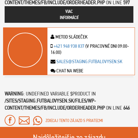
CONTENT/THEMES/FB/INCLUDE/ORDERHEADER.PHP
ON LINE
597
VIAC
INFORMÁCIÍ
METOD SLÁDEČEK
+421 948 938 837
(V PRACOVNÉ DNI 09:00-
16:00)
SALES@STAGING.FUTBALOVYSEN.SK
CHAT NA WEBE
WARNING
: UNDEFINED VARIABLE $PRODUCT IN
/SITES/STAGING.FUTBALOVYSEN.SK/FILES/WP-
CONTENT/THEMES/FB/INCLUDE/ORDERHEADER.PHP
ON LINE
646
ZDIEĽAJ TENTO ZÁJAZD S PRIATEĽMI
Najdôležitejšie zo zájazdu