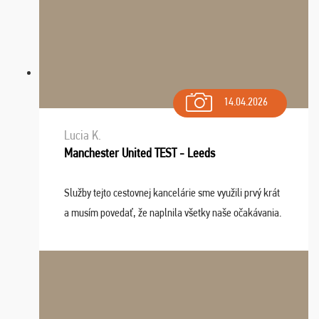
14.04.2026
Lucia K.
Manchester United TEST - Leeds
Služby tejto cestovnej kancelárie sme využili prvý krát
a musím povedať, že naplnila všetky naše očakávania.
Naozaj oceňujem skvelý prístup, zamestnanci sú k
dispozícii nonstop (milí, profesionálni ...