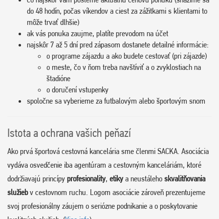
do 48 hodín, počas víkendov a ciest za zážitkami s klientami to
môže trvať dlhšie)
ak vás ponuka zaujme, platíte prevodom na účet
najskôr 7 až 5 dní pred zápasom dostanete detailné informácie:
o programe zájazdu a ako budete cestovať (pri zájazde)
o meste, čo v ňom treba navštíviť a o zvyklostiach na
štadióne
o doručení vstupenky
spoločne sa vyberieme za futbalovým alebo športovým snom
Istota a ochrana vašich peňazí
Ako prvá športová cestovná kancelária sme členmi SACKA. Asociácia
vydáva osvedčenie iba agentúram a cestovným kanceláriám, ktoré
dodržiavajú princípy
profesionality
,
etiky
a neustáleho
skvalitňovania
služieb
v cestovnom ruchu. Logom asociácie zároveň prezentujeme
svoj profesionálny záujem o seriózne podnikanie a o poskytovanie