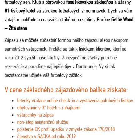
futbalový sen. Klub s obrovskou
fanúšikovskou základňou
a úžasný
81-tisícový kotol
sú zárukou futbalových zimomriavok. Dych sa vám
zatají pri pohľade na najväčšiu tribúnu na státie v Európe
Gelbe Wand
– Žltá stena
.
Zápasu sa môžete zúčastniť formou nášho zájazdu alebo nákupom
samotných vstupeniek. Pridáte sa tak k
tisíckam klientov
, ktorí od
roku 2012 využili naše služby. Zabezpečíme všetky potrebné
rezervácie a poradíme najlepšie tipy v Dortmunde. Vy si tak
bezstarostne užijete váš futbalový zážitok.
V cene základného zájazdového balíka získate:
letenky vrátane online check-in a vystavenia palubných lístkov
ubytovanie v 3* hoteli s raňajkami
vstupenky na zápas
non-stop asistenčnú službu
poistenie CK proti úpadku v zmysle zákona 170/2018
členstvo v SACKA od roku 2019