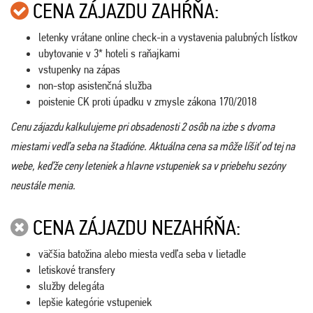
CENA ZÁJAZDU ZAHŔŇA:
letenky vrátane online check-in a vystavenia palubných lístkov
ubytovanie v 3* hoteli s raňajkami
vstupenky na zápas
non-stop asistenčná služba
poistenie CK proti úpadku v zmysle zákona 170/2018
Cenu zájazdu kalkulujeme pri obsadenosti 2 osôb na izbe s dvoma
miestami vedľa seba na štadióne. Aktuálna cena sa môže líšiť od tej na
webe, keďže ceny leteniek a hlavne vstupeniek sa v priebehu sezóny
neustále menia.
CENA ZÁJAZDU NEZAHŔŇA:
väčšia batožina alebo miesta vedľa seba v lietadle
letiskové transfery
služby delegáta
lepšie kategórie vstupeniek