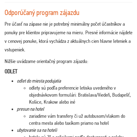
Odporúčaný program zájazdu
Pre účasť na zápase nie je potrebný minimálny počet účastníkov a
ponuky pre klientov pripravujeme na mieru. Presné informácie nájdete
v cenovej ponuke, ktorá vychádza z aktuálnych cien hlavne leteniek a
vstupeniek.
Nižšie uvádzame orientačný program zájazdu:
ODLET
odlet do miesta podujatia
odlety sú podľa preferencie letiska uvedeného v
objednávkovom formulári: Bratislava/Viedeň, Budapešť,
Košice, Krakow alebo iné
presun na hotel
zariadime vám transfery či už autobusom/vlakom do
centra mesta alebo taxíkom priamo na hotel
ubytovanie sa na hoteli
hotely sú 3* s raňajkami podľa dostupnosti a polohy