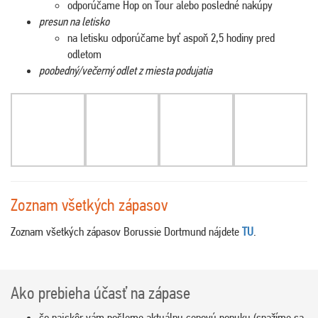
odporúčame Hop on Tour alebo posledné nakúpy
presun na letisko
na letisku odporúčame byť aspoň 2,5 hodiny pred
odletom
poobedný/večerný odlet z miesta podujatia
Zoznam všetkých zápasov
Zoznam všetkých zápasov Borussie Dortmund nájdete
TU
.
Ako prebieha účasť na zápase
čo najskôr vám pošleme aktuálnu cenovú ponuku (snažíme sa