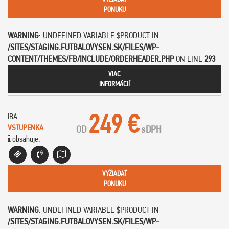
PONUKU
WARNING
: UNDEFINED VARIABLE $PRODUCT IN
/SITES/STAGING.FUTBALOVYSEN.SK/FILES/WP-
CONTENT/THEMES/FB/INCLUDE/ORDERHEADER.PHP
ON LINE
293
VIAC
INFORMÁCIÍ
249 €
IBA
VSTUPENKA
OD
s
DPH
obsahuje:
VYŽIADAŤ
PONUKU
WARNING
: UNDEFINED VARIABLE $PRODUCT IN
/SITES/STAGING.FUTBALOVYSEN.SK/FILES/WP-