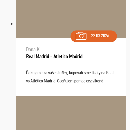
22.03.2026
Dana K.
Real Madrid - Atletico Madrid
Ďakujeme za vaše služby, kupovali sme lístky na Real
vs Atlético Madrid. Oceňujem pomoc cez víkend -
drobný problém vyriešila CK promptne a k našej
spokojnosti. Sedenie bolo dobré, štadión Barnabéu ...