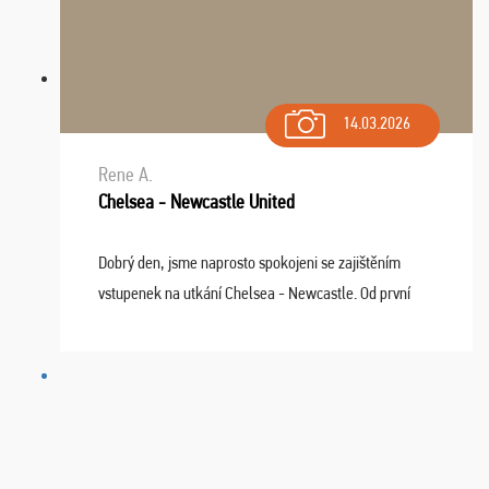
14.03.2026
Rene A.
Chelsea - Newcastle United
Dobrý den, jsme naprosto spokojeni se zajištěním
vstupenek na utkání Chelsea - Newcastle. Od první
chvíle fungovala komunikace na jedničku. Lístky jsme
dostali s včas a místa byla naprosto úžasná. ...