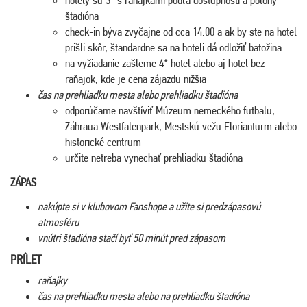
štadióna
check-in býva zvyčajne od cca 14:00 a ak by ste na hotel
prišli skôr, štandardne sa na hoteli dá odložiť batožina
na vyžiadanie zašleme 4* hotel alebo aj hotel bez
raňajok, kde je cena zájazdu nižšia
čas na prehliadku mesta alebo prehliadku štadióna
odporúčame navštíviť Múzeum nemeckého futbalu,
Záhraua Westfalenpark, Mestskú vežu Florianturm alebo
historické centrum
určite netreba vynechať prehliadku štadióna
ZÁPAS
nakúpte si v klubovom Fanshope a užite si predzápasovú
atmosféru
vnútri štadióna stačí byť 50 minút pred zápasom
PRÍLET
raňajky
čas na prehliadku mesta alebo na prehliadku štadióna