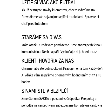
UŽITE SI VIAC AKO FUTBAL
Ak už cestujete stovky kilometrov, chcete vidieť mesto.
Prevedieme vás najzaujímavejšími atrakciami. Spravíte si
chuť pred futbalom.
STARÁME SA O VÁS
Máte otázku? Radi vám pomôžeme. Sme známi perfektnou
komunikáciou. Nech sa páči. Vyskúšajte si ju hneď teraz.
KLIENTI HOVORIA ZA NÁS
Chceme, aby ste boli spokojní. Pracujeme na tom každý deň.
Aj vďaka vám sa pýšime priemerným hodnotením 9,47 z 10
bodov
S NAMI STE V BEZPEČÍ
Sme členom SACKA a poistení voči úpadku. Pre pokoj a
pohodlie na cestách vám zabezpečíme komplexné cestovné