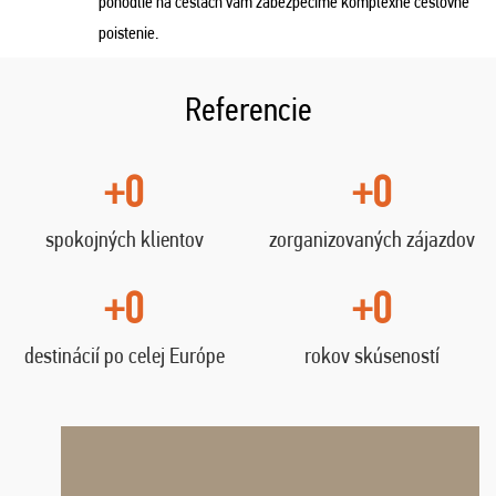
pohodlie na cestách vám zabezpečíme komplexné cestovné
poistenie.
Referencie
+0
+0
spokojných klientov
zorganizovaných zájazdov
+0
+0
destinácií po celej Európe
rokov skúseností