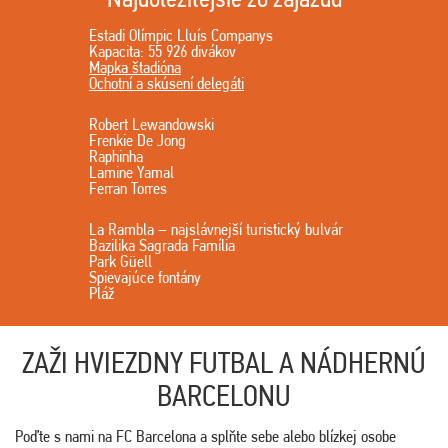
Estadi Olímpic Lluís Companys
Kapacita: 55 926 divákov
Mapka štadióna
Ochotní a skúsení delegáti
Robert Lewandowski
Frenkie De Jong
Raphinha
Lamine Yamal
Ferran Torres
La Rambla – najslávnejší turistický bulvár
Bazilika Sagrada Família
Park Güell
Spievajúce fontány
Pláž
ZAŽI HVIEZDNY FUTBAL A NÁDHERNÚ
BARCELONU
Poďte s nami na FC Barcelona a splňte sebe alebo blízkej osobe