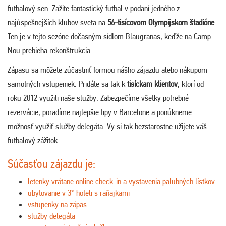
futbalový sen. Zažite fantastický futbal v podaní jedného z
najúspešnejších klubov sveta na
56-tisícovom Olympijskom štadióne
.
Ten je v tejto sezóne dočasným sídlom Blaugranas, keďže na Camp
Nou prebieha rekonštrukcia.
Zápasu sa môžete zúčastniť formou nášho zájazdu alebo nákupom
samotných vstupeniek. Pridáte sa tak k
tisíckam klientov
, ktorí od
roku 2012 využili naše služby. Zabezpečíme všetky potrebné
rezervácie, poradíme najlepšie tipy v Barcelone a ponúkneme
možnosť využiť služby delegáta. Vy si tak bezstarostne užijete váš
futbalový zážitok.
Súčasťou zájazdu je:
letenky vrátane online check-in a vystavenia palubných lístkov
ubytovanie v 3* hoteli s raňajkami
vstupenky na zápas
služby delegáta