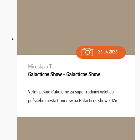
26.04.2026
Miroslava T.
Galacticos Show - Galacticos Show
Veľmi pekne ďakujeme za super rodinný výlet do
poľského mesta Chorzow na Galacticos show 2026.
Výlet sme si všetci užili, sprievodca Riško bol super.
Navštívili sme aj zábavný park Legendia, previe ...