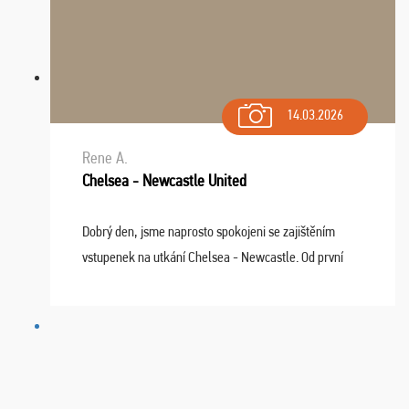
14.03.2026
Rene A.
Chelsea - Newcastle United
Dobrý den, jsme naprosto spokojeni se zajištěním
vstupenek na utkání Chelsea - Newcastle. Od první
chvíle fungovala komunikace na jedničku. Lístky jsme
dostali s včas a místa byla naprosto úžasná. ...