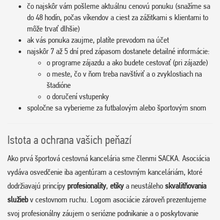
čo najskôr vám pošleme aktuálnu cenovú ponuku (snažíme sa
do 48 hodín, počas víkendov a ciest za zážitkami s klientami to
môže trvať dlhšie)
ak vás ponuka zaujme, platíte prevodom na účet
najskôr 7 až 5 dní pred zápasom dostanete detailné informácie:
o programe zájazdu a ako budete cestovať (pri zájazde)
o meste, čo v ňom treba navštíviť a o zvyklostiach na
štadióne
o doručení vstupenky
spoločne sa vyberieme za futbalovým alebo športovým snom
Istota a ochrana vašich peňazí
Ako prvá športová cestovná kancelária sme členmi SACKA. Asociácia
vydáva osvedčenie iba agentúram a cestovným kanceláriám, ktoré
dodržiavajú princípy
profesionality
,
etiky
a neustáleho
skvalitňovania
služieb
v cestovnom ruchu. Logom asociácie zároveň prezentujeme
svoj profesionálny záujem o seriózne podnikanie a o poskytovanie