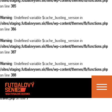
/sites/staging.futbalovysen.sk/files/wp-content/themes/fb/functions.php
on line
385
Warning
: Undefined variable $cache_busting_version in
/sites/staging.futbalovysen.sk/files/wp-content/themes/fb/functions.php
on line
386
Warning
: Undefined variable $cache_busting_version in
/sites/staging.futbalovysen.sk/files/wp-content/themes/fb/functions.php
on line
387
Warning
: Undefined variable $cache_busting_version in
/sites/staging.futbalovysen.sk/files/wp-content/themes/fb/functions.php
on line
388
Toggle
Warning
: Attempt to read property "ID" on false in
navigat
/sites/staging.futbalovysen.sk/files/wp-content/themes/fb/single-
travel.php
on line
7