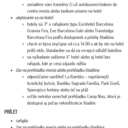
zariadime vám transfery či už autobusom/vlakom do
centra mesta alebo taxíkom priamo na hotel
ubytovanie sa na hoteli
hotely sú 3* s raňajkami typu Eurohotel Barcelona
Granvia Fira, Exe Barcelona Gate alebo Travelodge
Barcelona Fira podľa dostupnosti a polohy štadióna
check-in býva zvyčajne od cca 14:00 a ak by ste na hotel
prišli skôr, štandardne sa dá na recepcii odložiť batožina
na vyžiadanie zašleme 4* hotel alebo aj hotel bez
raňajok, kde je cena zájazdu nižšia
čas na prehliadku mesta alebo prehliadku štadióna
odporúčame navštíviť La Rambla – najslávnejší
turistický bulvár, Baziliku Sagrada Família, Park Güell,
Spievajúce fontány alebo ísť na pláž
určite netreba vynechať prehliadku Camp Nou, ktorá je
dostupná aj počas rekonštrukcie štadión
PRÍLET
raňajky
čas na prehliadku mesta alebo na prehliadku štadióna