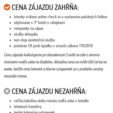
CENA ZÁJAZDU ZAHŔŇA:
letenky vrátane online check-in a vystavenia palubných lístkov
ubytovanie v 3* hoteli s raňajkami
vstupenky na zápas
služby delegáta
non-stop asistenčná služba
poistenie CK proti úpadku v zmysle zákona 170/2018
Cenu zájazdu kalkulujeme pri obsadenosti 2 osôb na izbe s dvoma
miestami vedľa seba na štadióne. Aktuálna cena sa môže líšiť od tej na
webe, keďže ceny leteniek a hlavne vstupeniek sa v priebehu sezóny
neustále menia.
CENA ZÁJAZDU NEZAHŔŇA:
väčšia batožina alebo miesta vedľa seba v lietadle
letiskové transfery
lepšie kategórie vstupeniek