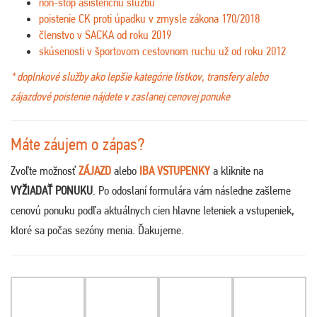
non-stop asistenčnú službu
poistenie CK proti úpadku v zmysle zákona 170/2018
členstvo v SACKA od roku 2019
skúsenosti v športovom cestovnom ruchu už od roku 2012
* doplnkové služby ako lepšie kategórie lístkov, transfery alebo
zájazdové poistenie nájdete v zaslanej cenovej ponuke
Máte záujem o zápas?
Zvoľte možnosť
ZÁJAZD
alebo
IBA VSTUPENKY
a kliknite na
VYŽIADAŤ PONUKU
. Po odoslaní formulára vám následne zašleme
cenovú ponuku podľa aktuálnych cien hlavne leteniek a vstupeniek,
ktoré sa počas sezóny menia. Ďakujeme
.