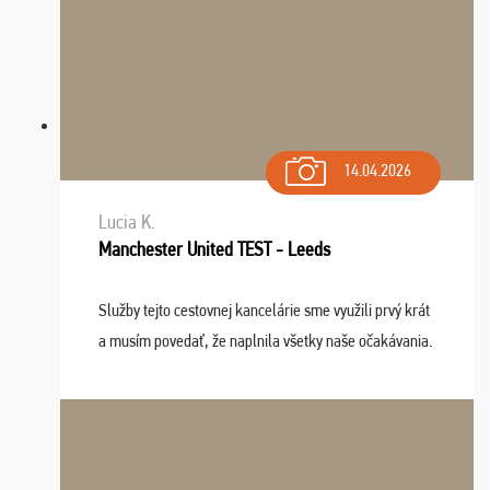
14.04.2026
Lucia K.
Manchester United TEST - Leeds
Služby tejto cestovnej kancelárie sme využili prvý krát
a musím povedať, že naplnila všetky naše očakávania.
Naozaj oceňujem skvelý prístup, zamestnanci sú k
dispozícii nonstop (milí, profesionálni ...