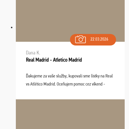
22.03.2026
Dana K.
Real Madrid - Atletico Madrid
Ďakujeme za vaše služby, kupovali sme lístky na Real
vs Atlético Madrid. Oceňujem pomoc cez víkend -
drobný problém vyriešila CK promptne a k našej
spokojnosti. Sedenie bolo dobré, štadión Barnabéu ...