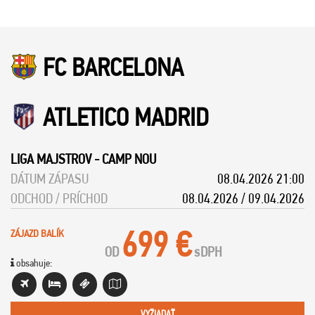
FC BARCELONA
ATLETICO MADRID
LIGA MAJSTROV
-
CAMP NOU
DÁTUM ZÁPASU
08.04.2026 21:00
ODCHOD / PRÍCHOD
08.04.2026 / 09.04.2026
699 €
ZÁJAZD BALÍK
OD
s
DPH
obsahuje:
VYŽIADAŤ