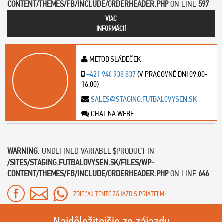
CONTENT/THEMES/FB/INCLUDE/ORDERHEADER.PHP
ON LINE
597
VIAC
INFORMÁCIÍ
METOD SLÁDEČEK
+421 948 938 837
(V PRACOVNÉ DNI 09:00-
16:00)
SALES@STAGING.FUTBALOVYSEN.SK
CHAT NA WEBE
WARNING
: UNDEFINED VARIABLE $PRODUCT IN
/SITES/STAGING.FUTBALOVYSEN.SK/FILES/WP-
CONTENT/THEMES/FB/INCLUDE/ORDERHEADER.PHP
ON LINE
646
ZDIEĽAJ TENTO ZÁJAZD S PRIATEĽMI
Najdôležitejšie zo zájazdu