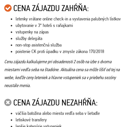
CENA ZÁJAZDU ZAHŔŇA:
letenky vrátane online check-in a vystavenia palubných lístkov
ubytovanie v 3* hoteli s raňajkami
vstupenky na zápas
služby delegáta
non-stop asistenčná služba
poistenie CK proti úpadku v zmysle zákona 170/2018
Cenu zájazdu kalkulujeme pri obsadenosti 2 osôb na izbe s dvoma
miestami vedľa seba na štadióne. Aktuálna cena sa môže líšiť od tej na
webe, keďže ceny leteniek a hlavne vstupeniek sa v priebehu sezóny
neustále menia.
CENA ZÁJAZDU NEZAHŔŇA:
väčšia batožina alebo miesta vedľa seba v lietadle
letiskové transfery
lepšie kategórie vstupeniek