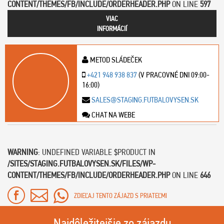
CONTENT/THEMES/FB/INCLUDE/ORDERHEADER.PHP
ON LINE
597
VIAC
INFORMÁCIÍ
METOD SLÁDEČEK
+421 948 938 837
(V PRACOVNÉ DNI 09:00-
16:00)
SALES@STAGING.FUTBALOVYSEN.SK
CHAT NA WEBE
WARNING
: UNDEFINED VARIABLE $PRODUCT IN
/SITES/STAGING.FUTBALOVYSEN.SK/FILES/WP-
CONTENT/THEMES/FB/INCLUDE/ORDERHEADER.PHP
ON LINE
646
ZDIEĽAJ TENTO ZÁJAZD S PRIATEĽMI
Najdôležitejšie zo zájazdu