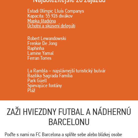
Estadi Olímpic Lluís Companys
Kapacita: 55 926 divákov
Mapka štadióna
Ochotní a skúsení delegáti
Robert Lewandowski
Frenkie De Jong
Raphinha
Lamine Yamal
Ferran Torres
La Rambla – najslávnejší turistický bulvár
Bazilika Sagrada Família
Park Güell
Spievajúce fontány
Pláž
ZAŽI HVIEZDNY FUTBAL A NÁDHERNÚ
BARCELONU
Poďte s nami na FC Barcelona a splňte sebe alebo blízkej osobe