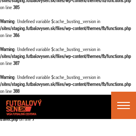
/sites/staging.futbalovysen.sk/files/wp-content/themes/fb/functions.php
on line
385
Warning
: Undefined variable $cache_busting_version in
/sites/staging.futbalovysen.sk/files/wp-content/themes/fb/functions.php
on line
386
Warning
: Undefined variable $cache_busting_version in
/sites/staging.futbalovysen.sk/files/wp-content/themes/fb/functions.php
on line
387
Warning
: Undefined variable $cache_busting_version in
/sites/staging.futbalovysen.sk/files/wp-content/themes/fb/functions.php
on line
388
Toggle
Warning
: Attempt to read property "ID" on false in
navigat
/sites/staging.futbalovysen.sk/files/wp-content/themes/fb/single-
travel.php
on line
7