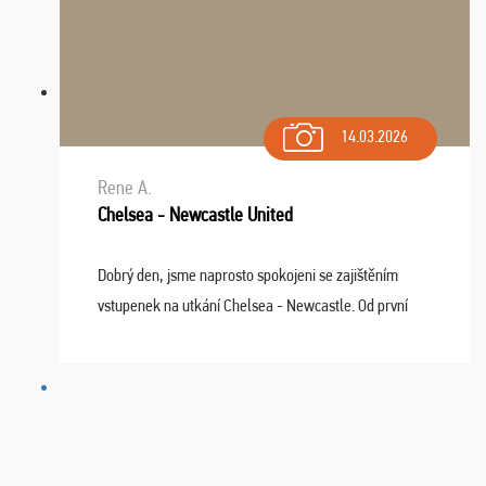
14.03.2026
Rene A.
Chelsea - Newcastle United
Dobrý den, jsme naprosto spokojeni se zajištěním
vstupenek na utkání Chelsea - Newcastle. Od první
chvíle fungovala komunikace na jedničku. Lístky jsme
dostali s včas a místa byla naprosto úžasná. ...