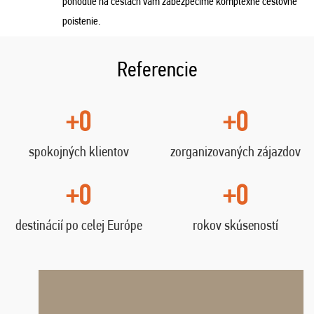
pohodlie na cestách vám zabezpečíme komplexné cestovné
poistenie.
Referencie
+0
+0
spokojných klientov
zorganizovaných zájazdov
+0
+0
destinácií po celej Európe
rokov skúseností