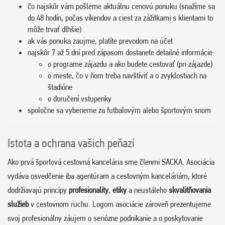
čo najskôr vám pošleme aktuálnu cenovú ponuku (snažíme sa
do 48 hodín, počas víkendov a ciest za zážitkami s klientami to
môže trvať dlhšie)
ak vás ponuka zaujme, platíte prevodom na účet
najskôr 7 až 5 dní pred zápasom dostanete detailné informácie:
o programe zájazdu a ako budete cestovať (pri zájazde)
o meste, čo v ňom treba navštíviť a o zvyklostiach na
štadióne
o doručení vstupenky
spoločne sa vyberieme za futbalovým alebo športovým snom
Istota a ochrana vašich peňazí
Ako prvá športová cestovná kancelária sme členmi SACKA. Asociácia
vydáva osvedčenie iba agentúram a cestovným kanceláriám, ktoré
dodržiavajú princípy
profesionality
,
etiky
a neustáleho
skvalitňovania
služieb
v cestovnom ruchu. Logom asociácie zároveň prezentujeme
svoj profesionálny záujem o seriózne podnikanie a o poskytovanie