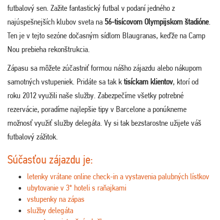
futbalový sen. Zažite fantastický futbal v podaní jedného z
najúspešnejších klubov sveta na
56-tisícovom Olympijskom štadióne
.
Ten je v tejto sezóne dočasným sídlom Blaugranas, keďže na Camp
Nou prebieha rekonštrukcia.
Zápasu sa môžete zúčastniť formou nášho zájazdu alebo nákupom
samotných vstupeniek. Pridáte sa tak k
tisíckam klientov
, ktorí od
roku 2012 využili naše služby. Zabezpečíme všetky potrebné
rezervácie, poradíme najlepšie tipy v Barcelone a ponúkneme
možnosť využiť služby delegáta. Vy si tak bezstarostne užijete váš
futbalový zážitok.
Súčasťou zájazdu je:
letenky vrátane online check-in a vystavenia palubných lístkov
ubytovanie v 3* hoteli s raňajkami
vstupenky na zápas
služby delegáta