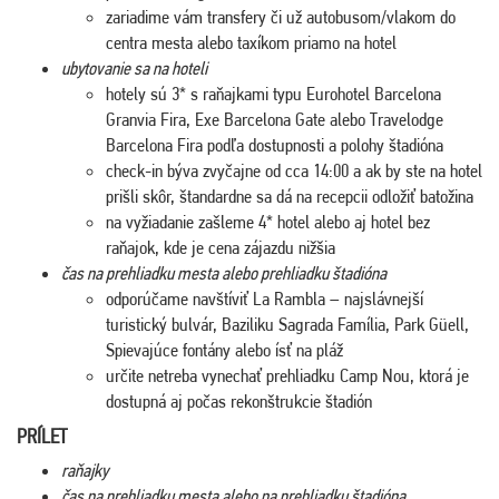
zariadime vám transfery či už autobusom/vlakom do
centra mesta alebo taxíkom priamo na hotel
ubytovanie sa na hoteli
hotely sú 3* s raňajkami typu Eurohotel Barcelona
Granvia Fira, Exe Barcelona Gate alebo Travelodge
Barcelona Fira podľa dostupnosti a polohy štadióna
check-in býva zvyčajne od cca 14:00 a ak by ste na hotel
prišli skôr, štandardne sa dá na recepcii odložiť batožina
na vyžiadanie zašleme 4* hotel alebo aj hotel bez
raňajok, kde je cena zájazdu nižšia
čas na prehliadku mesta alebo prehliadku štadióna
odporúčame navštíviť La Rambla – najslávnejší
turistický bulvár, Baziliku Sagrada Família, Park Güell,
Spievajúce fontány alebo ísť na pláž
určite netreba vynechať prehliadku Camp Nou, ktorá je
dostupná aj počas rekonštrukcie štadión
PRÍLET
raňajky
čas na prehliadku mesta alebo na prehliadku štadióna