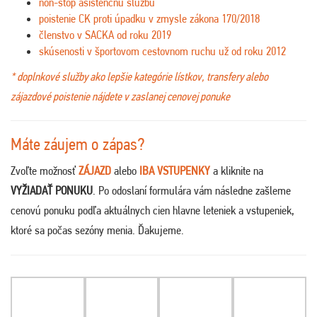
non-stop asistenčnú službu
poistenie CK proti úpadku v zmysle zákona 170/2018
členstvo v SACKA od roku 2019
skúsenosti v športovom cestovnom ruchu už od roku 2012
* doplnkové služby ako lepšie kategórie lístkov, transfery alebo
zájazdové poistenie nájdete v zaslanej cenovej ponuke
Máte záujem o zápas?
Zvoľte možnosť
ZÁJAZD
alebo
IBA VSTUPENKY
a kliknite na
VYŽIADAŤ PONUKU
. Po odoslaní formulára vám následne zašleme
cenovú ponuku podľa aktuálnych cien hlavne leteniek a vstupeniek,
ktoré sa počas sezóny menia. Ďakujeme
.