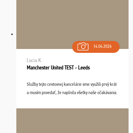
14.04.2026
Lucia K.
Manchester United TEST - Leeds
Služby tejto cestovnej kancelárie sme využili prvý krát
a musím povedať, že naplnila všetky naše očakávania.
Naozaj oceňujem skvelý prístup, zamestnanci sú k
dispozícii nonstop (milí, profesionálni ...