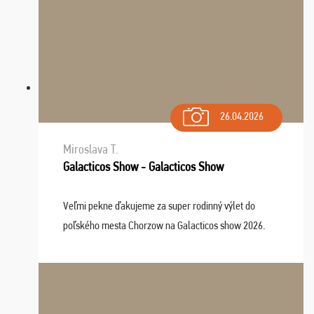
26.04.2026
Miroslava T.
Galacticos Show - Galacticos Show
Veľmi pekne ďakujeme za super rodinný výlet do
poľského mesta Chorzow na Galacticos show 2026.
Výlet sme si všetci užili, sprievodca Riško bol super.
Navštívili sme aj zábavný park Legendia, previe ...