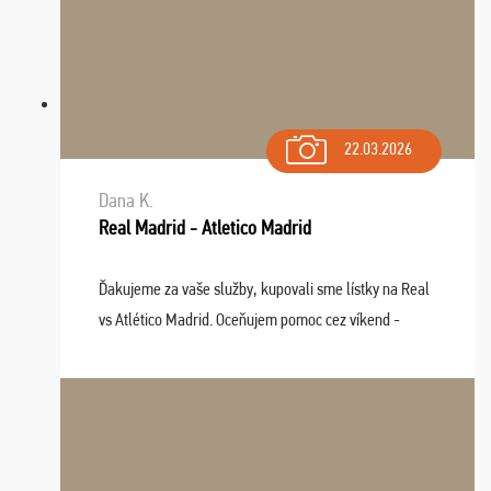
22.03.2026
Dana K.
Real Madrid - Atletico Madrid
Ďakujeme za vaše služby, kupovali sme lístky na Real
vs Atlético Madrid. Oceňujem pomoc cez víkend -
drobný problém vyriešila CK promptne a k našej
spokojnosti. Sedenie bolo dobré, štadión Barnabéu ...