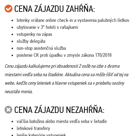
CENA ZÁJAZDU ZAHŔŇA:
letenky vrátane online check-in a vystavenia palubných lístkov
ubytovanie v 3* hoteli s raňajkami
vstupenky na zápas
služby delegáta
non-stop asistenčná služba
poistenie CK proti úpadku v zmysle zákona 170/2018
Cenu zájazdu kalkulujeme pri obsadenosti 2 osôb na izbe s dvoma
miestami vedľa seba na štadióne. Aktuálna cena sa môže líšiť od tej na
webe, keďže ceny leteniek a hlavne vstupeniek sa v priebehu sezóny
neustále menia.
CENA ZÁJAZDU NEZAHŔŇA:
väčšia batožina alebo miesta vedľa seba v lietadle
letiskové transfery
lepšie kategórie vstupeniek