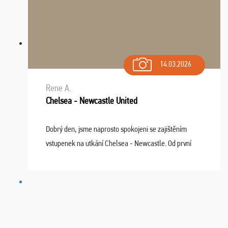
14.03.2026
Rene A.
Chelsea - Newcastle United
Dobrý den, jsme naprosto spokojeni se zajištěním
vstupenek na utkání Chelsea - Newcastle. Od první
chvíle fungovala komunikace na jedničku. Lístky jsme
dostali s včas a místa byla naprosto úžasná. ...