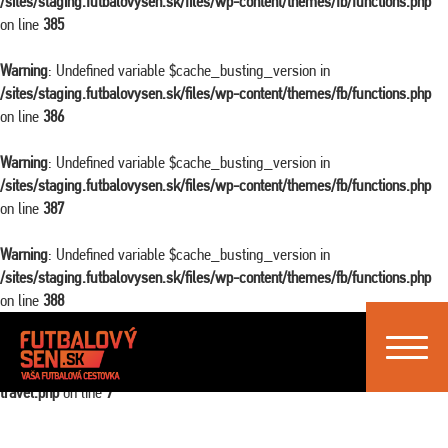
/sites/staging.futbalovysen.sk/files/wp-content/themes/fb/functions.php
on line
385
Warning
: Undefined variable $cache_busting_version in
/sites/staging.futbalovysen.sk/files/wp-content/themes/fb/functions.php
on line
386
Warning
: Undefined variable $cache_busting_version in
/sites/staging.futbalovysen.sk/files/wp-content/themes/fb/functions.php
on line
387
Warning
: Undefined variable $cache_busting_version in
/sites/staging.futbalovysen.sk/files/wp-content/themes/fb/functions.php
on line
388
Toggle
Warning
: Attempt to read property "ID" on false in
navigat
/sites/staging.futbalovysen.sk/files/wp-content/themes/fb/single-
travel.php
on line
7