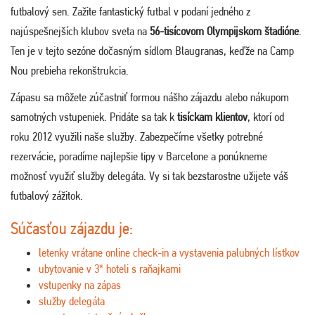
futbalový sen. Zažite fantastický futbal v podaní jedného z
najúspešnejších klubov sveta na
56-tisícovom Olympijskom štadióne
.
Ten je v tejto sezóne dočasným sídlom Blaugranas, keďže na Camp
Nou prebieha rekonštrukcia.
Zápasu sa môžete zúčastniť formou nášho zájazdu alebo nákupom
samotných vstupeniek. Pridáte sa tak k
tisíckam klientov
, ktorí od
roku 2012 využili naše služby. Zabezpečíme všetky potrebné
rezervácie, poradíme najlepšie tipy v Barcelone a ponúkneme
možnosť využiť služby delegáta. Vy si tak bezstarostne užijete váš
futbalový zážitok.
Súčasťou zájazdu je:
letenky vrátane online check-in a vystavenia palubných lístkov
ubytovanie v 3* hoteli s raňajkami
vstupenky na zápas
služby delegáta