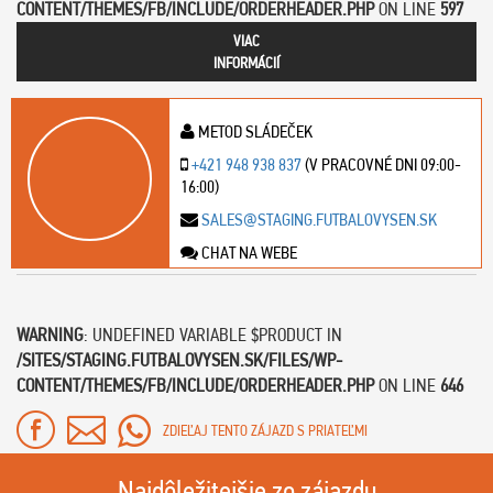
CONTENT/THEMES/FB/INCLUDE/ORDERHEADER.PHP
ON LINE
597
VIAC
INFORMÁCIÍ
METOD SLÁDEČEK
+421 948 938 837
(V PRACOVNÉ DNI 09:00-
16:00)
SALES@STAGING.FUTBALOVYSEN.SK
CHAT NA WEBE
WARNING
: UNDEFINED VARIABLE $PRODUCT IN
/SITES/STAGING.FUTBALOVYSEN.SK/FILES/WP-
CONTENT/THEMES/FB/INCLUDE/ORDERHEADER.PHP
ON LINE
646
ZDIEĽAJ TENTO ZÁJAZD S PRIATEĽMI
Najdôležitejšie zo zájazdu