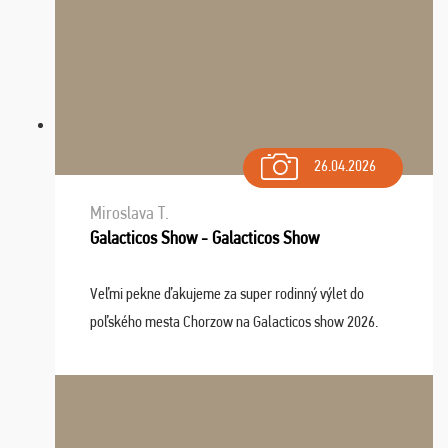
26.04.2026
Miroslava T.
Galacticos Show - Galacticos Show
Veľmi pekne ďakujeme za super rodinný výlet do
poľského mesta Chorzow na Galacticos show 2026.
Výlet sme si všetci užili, sprievodca Riško bol super.
Navštívili sme aj zábavný park Legendia, previe ...