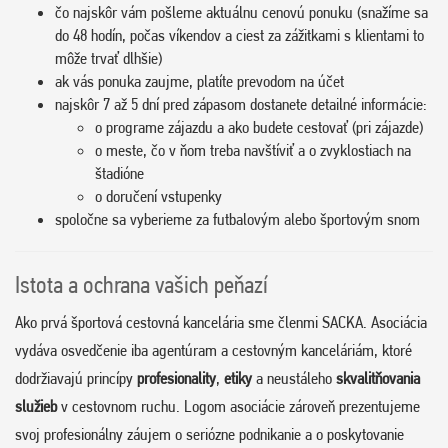
čo najskôr vám pošleme aktuálnu cenovú ponuku (snažíme sa
do 48 hodín, počas víkendov a ciest za zážitkami s klientami to
môže trvať dlhšie)
ak vás ponuka zaujme, platíte prevodom na účet
najskôr 7 až 5 dní pred zápasom dostanete detailné informácie:
o programe zájazdu a ako budete cestovať (pri zájazde)
o meste, čo v ňom treba navštíviť a o zvyklostiach na
štadióne
o doručení vstupenky
spoločne sa vyberieme za futbalovým alebo športovým snom
Istota a ochrana vašich peňazí
Ako prvá športová cestovná kancelária sme členmi SACKA. Asociácia
vydáva osvedčenie iba agentúram a cestovným kanceláriám, ktoré
dodržiavajú princípy
profesionality
,
etiky
a neustáleho
skvalitňovania
služieb
v cestovnom ruchu. Logom asociácie zároveň prezentujeme
svoj profesionálny záujem o seriózne podnikanie a o poskytovanie