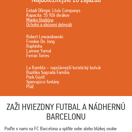
Estadi Olímpic Lluís Companys
Kapacita: 55 926 divákov
Mapka štadióna
Ochotní a skúsení delegáti
Robert Lewandowski
Frenkie De Jong
Raphinha
Lamine Yamal
Ferran Torres
La Rambla – najslávnejší turistický bulvár
Bazilika Sagrada Família
Park Güell
Spievajúce fontány
Pláž
ZAŽI HVIEZDNY FUTBAL A NÁDHERNÚ
BARCELONU
Poďte s nami na FC Barcelona a splňte sebe alebo blízkej osobe