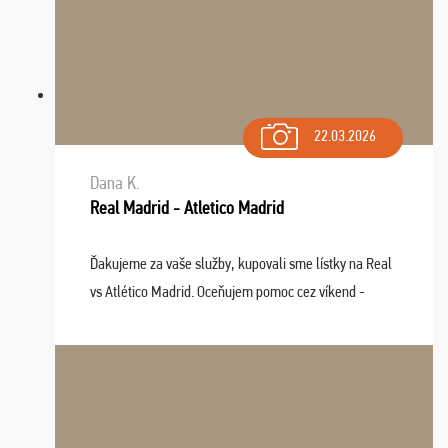
22.03.2026
Dana K.
Real Madrid - Atletico Madrid
Ďakujeme za vaše služby, kupovali sme lístky na Real
vs Atlético Madrid. Oceňujem pomoc cez víkend -
drobný problém vyriešila CK promptne a k našej
spokojnosti. Sedenie bolo dobré, štadión Barnabéu ...