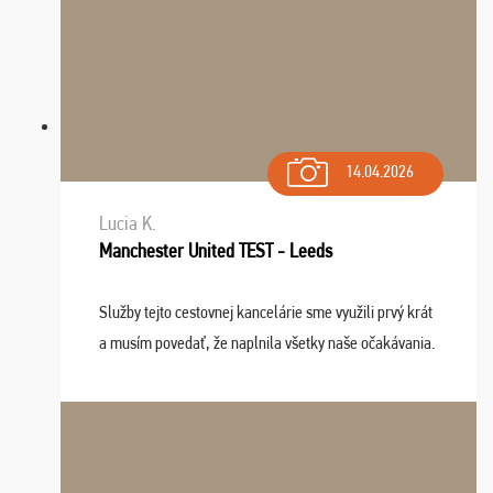
14.04.2026
Lucia K.
Manchester United TEST - Leeds
Služby tejto cestovnej kancelárie sme využili prvý krát
a musím povedať, že naplnila všetky naše očakávania.
Naozaj oceňujem skvelý prístup, zamestnanci sú k
dispozícii nonstop (milí, profesionálni ...