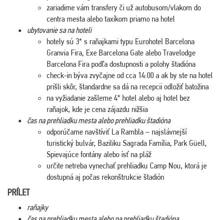
zariadime vám transfery či už autobusom/vlakom do
centra mesta alebo taxíkom priamo na hotel
ubytovanie sa na hoteli
hotely sú 3* s raňajkami typu Eurohotel Barcelona
Granvia Fira, Exe Barcelona Gate alebo Travelodge
Barcelona Fira podľa dostupnosti a polohy štadióna
check-in býva zvyčajne od cca 14:00 a ak by ste na hotel
prišli skôr, štandardne sa dá na recepcii odložiť batožina
na vyžiadanie zašleme 4* hotel alebo aj hotel bez
raňajok, kde je cena zájazdu nižšia
čas na prehliadku mesta alebo prehliadku štadióna
odporúčame navštíviť La Rambla – najslávnejší
turistický bulvár, Baziliku Sagrada Família, Park Güell,
Spievajúce fontány alebo ísť na pláž
určite netreba vynechať prehliadku Camp Nou, ktorá je
dostupná aj počas rekonštrukcie štadión
PRÍLET
raňajky
čas na prehliadku mesta alebo na prehliadku štadióna