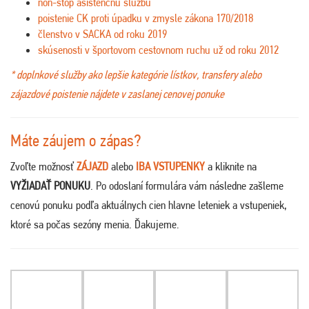
non-stop asistenčnú službu
poistenie CK proti úpadku v zmysle zákona 170/2018
členstvo v SACKA od roku 2019
skúsenosti v športovom cestovnom ruchu už od roku 2012
* doplnkové služby ako lepšie kategórie lístkov, transfery alebo
zájazdové poistenie nájdete v zaslanej cenovej ponuke
Máte záujem o zápas?
Zvoľte možnosť
ZÁJAZD
alebo
IBA VSTUPENKY
a kliknite na
VYŽIADAŤ PONUKU
. Po odoslaní formulára vám následne zašleme
cenovú ponuku podľa aktuálnych cien hlavne leteniek a vstupeniek,
ktoré sa počas sezóny menia. Ďakujeme
.