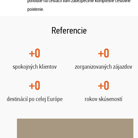
pohodlie na cestách vám zabezpečíme komplexné cestovné
poistenie.
Referencie
+0
+0
spokojných klientov
zorganizovaných zájazdov
+0
+0
destinácií po celej Európe
rokov skúseností