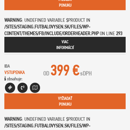
PONUKU
WARNING
: UNDEFINED VARIABLE $PRODUCT IN
/SITES/STAGING.FUTBALOVYSEN.SK/FILES/WP-
CONTENT/THEMES/FB/INCLUDE/ORDERHEADER.PHP
ON LINE
293
VIAC
INFORMÁCIÍ
399 €
IBA
VSTUPENKA
OD
s
DPH
obsahuje:
VYŽIADAŤ
PONUKU
WARNING
: UNDEFINED VARIABLE $PRODUCT IN
/SITES/STAGING.FUTBALOVYSEN.SK/FILES/WP-