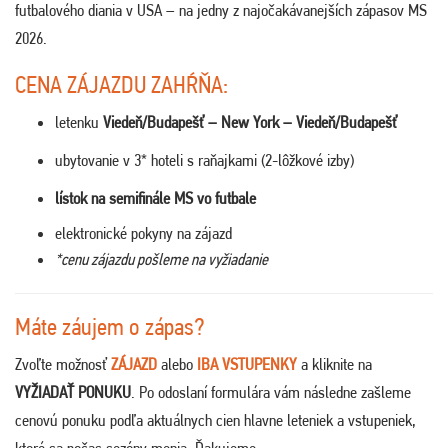
futbalového diania v USA – na jedny z najočakávanejších zápasov MS
2026.
CENA ZÁJAZDU ZAHŔŇA:
letenku
Viedeň/Budapešť – New York – Viedeň/Budapešť
ubytovanie v 3* hoteli s raňajkami (2-lôžkové izby)
lístok na semifinále MS vo futbale
elektronické pokyny na zájazd
*cenu zájazdu pošleme na vyžiadanie
Máte záujem o zápas?
Zvoľte možnosť
ZÁJAZD
alebo
IBA VSTUPENKY
a kliknite na
VYŽIADAŤ PONUKU
. Po odoslaní formulára vám následne zašleme
cenovú ponuku podľa aktuálnych cien hlavne leteniek a vstupeniek,