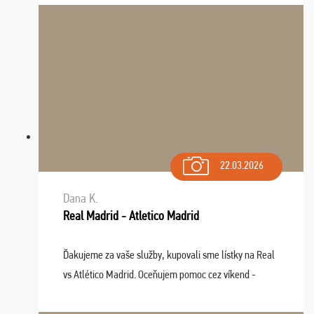
22.03.2026
Dana K.
Real Madrid - Atletico Madrid
Ďakujeme za vaše služby, kupovali sme lístky na Real
vs Atlético Madrid. Oceňujem pomoc cez víkend -
drobný problém vyriešila CK promptne a k našej
spokojnosti. Sedenie bolo dobré, štadión Barnabéu ...