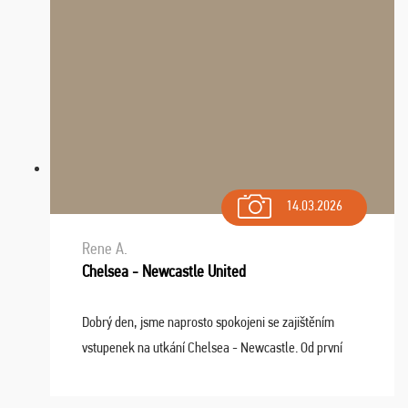
14.03.2026
Rene A.
Chelsea - Newcastle United
Dobrý den, jsme naprosto spokojeni se zajištěním
vstupenek na utkání Chelsea - Newcastle. Od první
chvíle fungovala komunikace na jedničku. Lístky jsme
dostali s včas a místa byla naprosto úžasná. ...