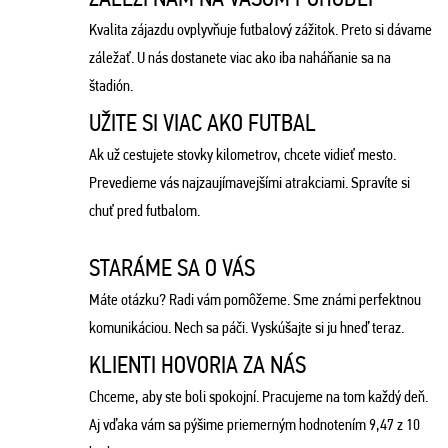
Kvalita zájazdu ovplyvňuje futbalový zážitok. Preto si dávame
záležať. U nás dostanete viac ako iba naháňanie sa na
štadión.
UŽITE SI VIAC AKO FUTBAL
Ak už cestujete stovky kilometrov, chcete vidieť mesto.
Prevedieme vás najzaujímavejšími atrakciami. Spravíte si
chuť pred futbalom.
STARÁME SA O VÁS
Máte otázku? Radi vám pomôžeme. Sme známi perfektnou
komunikáciou. Nech sa páči. Vyskúšajte si ju hneď teraz.
KLIENTI HOVORIA ZA NÁS
Chceme, aby ste boli spokojní. Pracujeme na tom každý deň.
Aj vďaka vám sa pýšime priemerným hodnotením 9,47 z 10