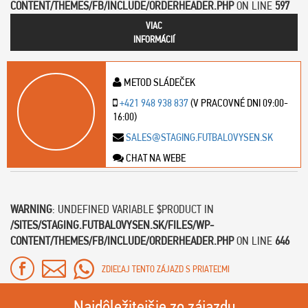
CONTENT/THEMES/FB/INCLUDE/ORDERHEADER.PHP
ON LINE
597
VIAC
INFORMÁCIÍ
METOD SLÁDEČEK
+421 948 938 837
(V PRACOVNÉ DNI 09:00-
16:00)
SALES@STAGING.FUTBALOVYSEN.SK
CHAT NA WEBE
WARNING
: UNDEFINED VARIABLE $PRODUCT IN
/SITES/STAGING.FUTBALOVYSEN.SK/FILES/WP-
CONTENT/THEMES/FB/INCLUDE/ORDERHEADER.PHP
ON LINE
646
ZDIEĽAJ TENTO ZÁJAZD S PRIATEĽMI
Najdôležitejšie zo zájazdu