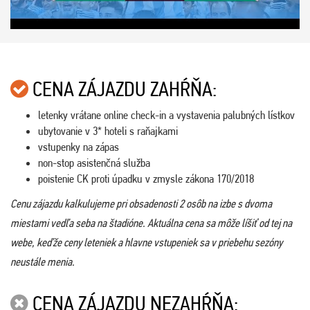
CENA ZÁJAZDU ZAHŔŇA:
letenky vrátane online check-in a vystavenia palubných lístkov
ubytovanie v 3* hoteli s raňajkami
vstupenky na zápas
non-stop asistenčná služba
poistenie CK proti úpadku v zmysle zákona 170/2018
Cenu zájazdu kalkulujeme pri obsadenosti 2 osôb na izbe s dvoma
miestami vedľa seba na štadióne. Aktuálna cena sa môže líšiť od tej na
webe, keďže ceny leteniek a hlavne vstupeniek sa v priebehu sezóny
neustále menia.
CENA ZÁJAZDU NEZAHŔŇA: