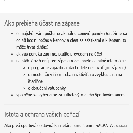
Ako prebieha účasť na zápase
čo najskôr vám pošleme aktuálnu cenovú ponuku (snažíme sa
do 48 hodín, počas víkendov a ciest za zážitkami s klientami to
môže trvať dlhšie)
ak vás ponuka zaujme, platíte prevodom na účet
najskôr 7 až 5 dní pred zápasom dostanete detailné informácie:
o programe zájazdu a ako budete cestovať (pri zájazde)
o meste, čo v ňom treba navštíviť a o zvyklostiach na
štadióne
o doručení vstupenky
spoločne sa vyberieme za futbalovým alebo športovým snom
Istota a ochrana vašich peňazí
Ako prvá športová cestovná kancelária sme členmi SACKA. Asociácia