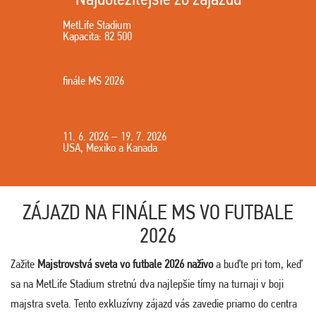
MetLife Stadium
Kapacita: 82 500
finále MS 2026
11. 6. 2026 – 19. 7. 2026
USA, Mexiko a Kanada
ZÁJAZD NA FINÁLE MS VO FUTBALE
2026
Zažite
Majstrovstvá sveta vo futbale 2026 naživo
a buďte pri tom, keď
sa na MetLife Stadium stretnú dva najlepšie tímy na turnaji v boji
majstra sveta. Tento exkluzívny zájazd vás zavedie priamo do centra