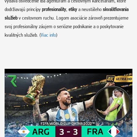
vydáva osvedčenie iba agentúram a cestovným kanceláriám, ktoré
dodržiavajú princípy
profesionality
,
etiky
a neustáleho
skvalitňovania
služieb
v cestovnom ruchu. Logom asociácie zároveň prezentujeme
svoj profesionálny záujem o seriózne podnikanie a o poskytovanie
kvalitných služieb. (
Viac info
)