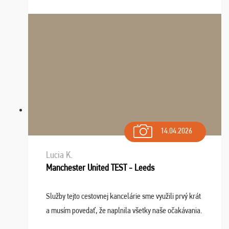
Výlet sme si všetci užili, sprievodca Riško bol super.
Navštívili sme aj zábavný park Legendia, previe ...
14.04.2026
Lucia K.
Manchester United TEST - Leeds
Služby tejto cestovnej kancelárie sme využili prvý krát
a musím povedať, že naplnila všetky naše očakávania.
Naozaj oceňujem skvelý prístup, zamestnanci sú k