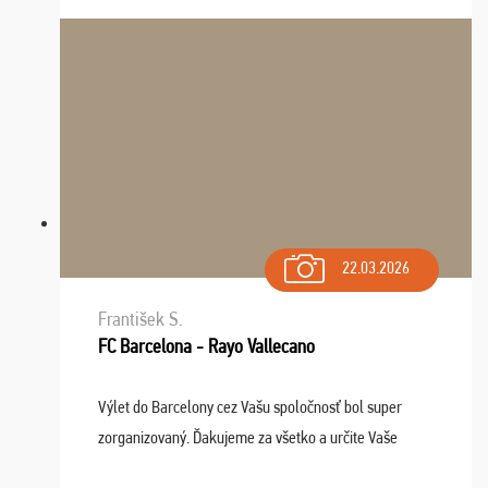
dispozícii nonstop (milí, profesionálni ...
22.03.2026
František S.
FC Barcelona - Rayo Vallecano
Výlet do Barcelony cez Vašu spoločnosť bol super
zorganizovaný. Ďakujeme za všetko a určite Vaše
služby v budúcnosti ešte využijeme.