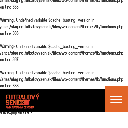
/sites/staging.futbalovysen.sk/files/wp-content/themes/fb/functions.php
on line
385
Warning
: Undefined variable $cache_busting_version in
/sites/staging.futbalovysen.sk/files/wp-content/themes/fb/functions.php
on line
386
Warning
: Undefined variable $cache_busting_version in
/sites/staging.futbalovysen.sk/files/wp-content/themes/fb/functions.php
on line
387
Warning
: Undefined variable $cache_busting_version in
/sites/staging.futbalovysen.sk/files/wp-content/themes/fb/functions.php
on line
388
Toggle
Warning
: Attempt to read property "ID" on false in
navigat
/sites/staging.futbalovysen.sk/files/wp-content/themes/fb/single-
travel.php
on line
7