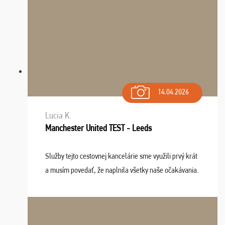
14.04.2026
Lucia K.
Manchester United TEST - Leeds
Služby tejto cestovnej kancelárie sme využili prvý krát
a musím povedať, že naplnila všetky naše očakávania.
Naozaj oceňujem skvelý prístup, zamestnanci sú k
dispozícii nonstop (milí, profesionálni ...