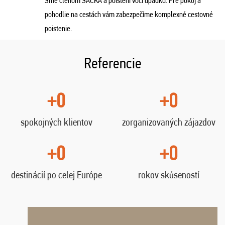
Sme členom SACKA a poistení voči úpadku. Pre pokoj a
pohodlie na cestách vám zabezpečíme komplexné cestovné
poistenie.
Referencie
+0
+0
spokojných klientov
zorganizovaných zájazdov
+0
+0
destinácií po celej Európe
rokov skúseností