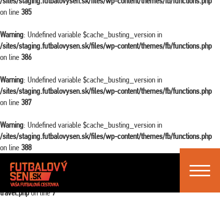
/sites/staging.futbalovysen.sk/files/wp-content/themes/fb/functions.php
on line
385
Warning
: Undefined variable $cache_busting_version in
/sites/staging.futbalovysen.sk/files/wp-content/themes/fb/functions.php
on line
386
Warning
: Undefined variable $cache_busting_version in
/sites/staging.futbalovysen.sk/files/wp-content/themes/fb/functions.php
on line
387
Warning
: Undefined variable $cache_busting_version in
/sites/staging.futbalovysen.sk/files/wp-content/themes/fb/functions.php
on line
388
Toggle
Warning
: Attempt to read property "ID" on false in
navigat
/sites/staging.futbalovysen.sk/files/wp-content/themes/fb/single-
travel.php
on line
7