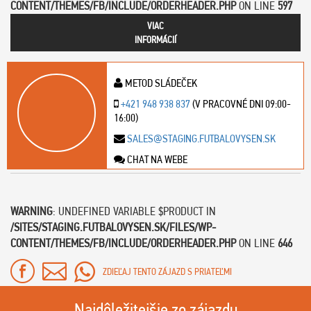
CONTENT/THEMES/FB/INCLUDE/ORDERHEADER.PHP
ON LINE
597
VIAC
INFORMÁCIÍ
METOD SLÁDEČEK
+421 948 938 837
(V PRACOVNÉ DNI 09:00-
16:00)
SALES@STAGING.FUTBALOVYSEN.SK
CHAT NA WEBE
WARNING
: UNDEFINED VARIABLE $PRODUCT IN
/SITES/STAGING.FUTBALOVYSEN.SK/FILES/WP-
CONTENT/THEMES/FB/INCLUDE/ORDERHEADER.PHP
ON LINE
646
ZDIEĽAJ TENTO ZÁJAZD S PRIATEĽMI
Najdôležitejšie zo zájazdu