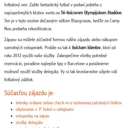
futbalový sen. Zažite fantastický futbal v podaní jedného z
najúspešnejších klubov sveta na
56-tisícovom Olympijskom štadióne
.
Ten je v tejto sezóne dočasným sídlom Blaugranas, keďže na Camp
Nou prebieha rekonštrukcia.
Zápasu sa môžete zúčastniť formou nášho zájazdu alebo nákupom
samotných vstupeniek. Pridáte sa tak k
tisíckam klientov
, ktorí od
roku 2012 využili naše služby. Zabezpečíme všetky potrebné
rezervácie, poradíme najlepšie tipy v Barcelone a ponúkneme
možnosť využiť služby delegáta. Vy si tak bezstarostne užijete váš
futbalový zážitok.
Súčasťou zájazdu je:
letenky vrátane online check-in a vystavenia palubných lístkov
ubytovanie v 3* hoteli s raňajkami
vstupenky na zápas
služby delegáta