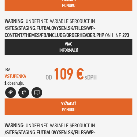
PONUKU
WARNING
: UNDEFINED VARIABLE $PRODUCT IN
/SITES/STAGING.FUTBALOVYSEN.SK/FILES/WP-
CONTENT/THEMES/FB/INCLUDE/ORDERHEADER.PHP
ON LINE
293
VIAC
INFORMÁCIÍ
109 €
IBA
VSTUPENKA
OD
s
DPH
obsahuje:
VYŽIADAŤ
PONUKU
WARNING
: UNDEFINED VARIABLE $PRODUCT IN
/SITES/STAGING.FUTBALOVYSEN.SK/FILES/WP-