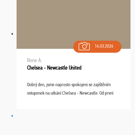
14.03.2026
Rene A.
Chelsea - Newcastle United
Dobrý den, jsme naprosto spokojeni se zajištěním
vstupenek na utkání Chelsea - Newcastle. Od první
chvíle fungovala komunikace na jedničku. Lístky jsme
dostali s včas a místa byla naprosto úžasná. ...