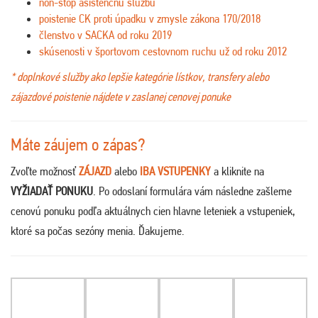
non-stop asistenčnú službu
poistenie CK proti úpadku v zmysle zákona 170/2018
členstvo v SACKA od roku 2019
skúsenosti v športovom cestovnom ruchu už od roku 2012
* doplnkové služby ako lepšie kategórie lístkov, transfery alebo
zájazdové poistenie nájdete v zaslanej cenovej ponuke
Máte záujem o zápas?
Zvoľte možnosť
ZÁJAZD
alebo
IBA VSTUPENKY
a kliknite na
VYŽIADAŤ PONUKU
. Po odoslaní formulára vám následne zašleme
cenovú ponuku podľa aktuálnych cien hlavne leteniek a vstupeniek,
ktoré sa počas sezóny menia. Ďakujeme
.