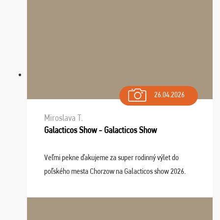
26.04.2026
Miroslava T.
Galacticos Show - Galacticos Show
Veľmi pekne ďakujeme za super rodinný výlet do
poľského mesta Chorzow na Galacticos show 2026.
Výlet sme si všetci užili, sprievodca Riško bol super.
Navštívili sme aj zábavný park Legendia, previe ...