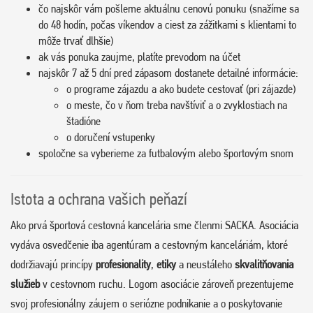
čo najskôr vám pošleme aktuálnu cenovú ponuku (snažíme sa
do 48 hodín, počas víkendov a ciest za zážitkami s klientami to
môže trvať dlhšie)
ak vás ponuka zaujme, platíte prevodom na účet
najskôr 7 až 5 dní pred zápasom dostanete detailné informácie:
o programe zájazdu a ako budete cestovať (pri zájazde)
o meste, čo v ňom treba navštíviť a o zvyklostiach na
štadióne
o doručení vstupenky
spoločne sa vyberieme za futbalovým alebo športovým snom
Istota a ochrana vašich peňazí
Ako prvá športová cestovná kancelária sme členmi SACKA. Asociácia
vydáva osvedčenie iba agentúram a cestovným kanceláriám, ktoré
dodržiavajú princípy
profesionality
,
etiky
a neustáleho
skvalitňovania
služieb
v cestovnom ruchu. Logom asociácie zároveň prezentujeme
svoj profesionálny záujem o seriózne podnikanie a o poskytovanie