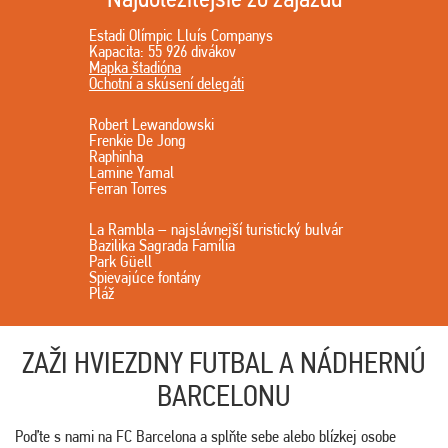
Estadi Olímpic Lluís Companys
Kapacita: 55 926 divákov
Mapka štadióna
Ochotní a skúsení delegáti
Robert Lewandowski
Frenkie De Jong
Raphinha
Lamine Yamal
Ferran Torres
La Rambla – najslávnejší turistický bulvár
Bazilika Sagrada Família
Park Güell
Spievajúce fontány
Pláž
ZAŽI HVIEZDNY FUTBAL A NÁDHERNÚ
BARCELONU
Poďte s nami na FC Barcelona a splňte sebe alebo blízkej osobe