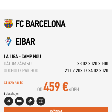
FC BARCELONA
EIBAR
LA LIGA
-
CAMP NOU
DÁTUM ZÁPASU
23.02.2020 20:00
ODCHOD / PRÍCHOD
21.02.2020 / 24.02.2020
459 €
ZÁJAZD BALÍK
OD
s
DPH
obsahuje:
VYŽIADAŤ