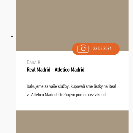
22.03.2026
Dana K.
Real Madrid - Atletico Madrid
Ďakujeme za vaše služby, kupovali sme lístky na Real
vs Atlético Madrid. Oceňujem pomoc cez víkend -
drobný problém vyriešila CK promptne a k našej
spokojnosti. Sedenie bolo dobré, štadión Barnabéu ...