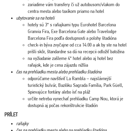
zariadime vám transfery či už autobusom/vlakom do
centra mesta alebo taxíkom priamo na hotel
ubytovanie sa na hoteli
hotely sú 3* s raňajkami typu Eurohotel Barcelona
Granvia Fira, Exe Barcelona Gate alebo Travelodge
Barcelona Fira podľa dostupnosti a polohy štadióna
check-in býva zvyčajne od cca 14:00 a ak by ste na hotel
prišli skôr, štandardne sa dá na recepcii odložiť batožina
na vyžiadanie zašleme 4* hotel alebo aj hotel bez
raňajok, kde je cena zájazdu nižšia
čas na prehliadku mesta alebo prehliadku štadióna
odporúčame navštíviť La Rambla – najslávnejší
turistický bulvár, Baziliku Sagrada Família, Park Güell,
Spievajúce fontány alebo ísť na pláž
určite netreba vynechať prehliadku Camp Nou, ktorá je
dostupná aj počas rekonštrukcie štadión
PRÍLET
raňajky
čas na prehliadku mesta alebo na prehliadku štadióna