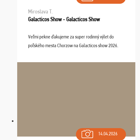
Miroslava T.
Galacticos Show - Galacticos Show
Veľmi pekne ďakujeme za super rodinný výlet do
poľského mesta Chorzow na Galacticos show 2026.
Výlet sme si všetci užili, sprievodca Riško bol super.
Navštívili sme aj zábavný park Legendia, previe ...
14.04.2026