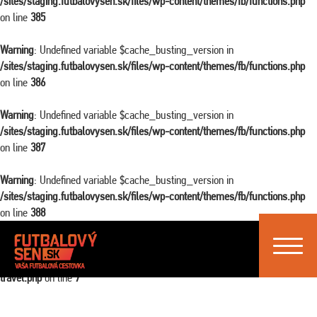
/sites/staging.futbalovysen.sk/files/wp-content/themes/fb/functions.php
on line
385
Warning
: Undefined variable $cache_busting_version in
/sites/staging.futbalovysen.sk/files/wp-content/themes/fb/functions.php
on line
386
Warning
: Undefined variable $cache_busting_version in
/sites/staging.futbalovysen.sk/files/wp-content/themes/fb/functions.php
on line
387
Warning
: Undefined variable $cache_busting_version in
/sites/staging.futbalovysen.sk/files/wp-content/themes/fb/functions.php
on line
388
Toggle
Warning
: Attempt to read property "ID" on false in
navigat
/sites/staging.futbalovysen.sk/files/wp-content/themes/fb/single-
travel.php
on line
7