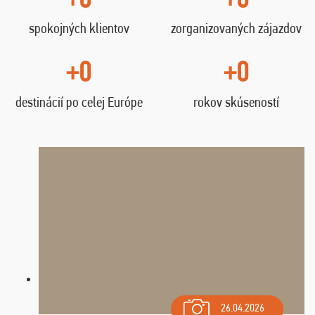
spokojných klientov
zorganizovaných zájazdov
+0
+0
destinácií po celej Európe
rokov skúseností
26.04.2026