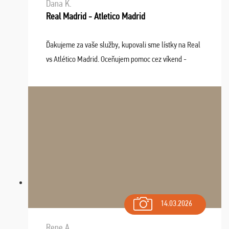
Dana K.
Real Madrid - Atletico Madrid
Ďakujeme za vaše služby, kupovali sme lístky na Real
vs Atlético Madrid. Oceňujem pomoc cez víkend -
drobný problém vyriešila CK promptne a k našej
spokojnosti. Sedenie bolo dobré, štadión Barnabéu ...
14.03.2026
Rene A.