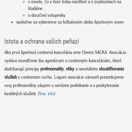
o meste, čo v ňom treba navštíviť a o zvyklostiach na
štadióne
o doručení vstupenky
spoločne sa vyberieme za futbalovým alebo športovým snom
Istota a ochrana vašich peňazí
Ako prvá športová cestovná kancelária sme členmi SACKA. Asociácia
vydáva osvedčenie iba agentúram a cestovným kanceláriám, ktoré
dodržiavajú princípy
profesionality
,
etiky
a neustáleho
skvalitňovania
služieb
v cestovnom ruchu. Logom asociácie zároveň prezentujeme
svoj profesionálny záujem o seriózne podnikanie a o poskytovanie
kvalitných služieb. (
Viac info
)