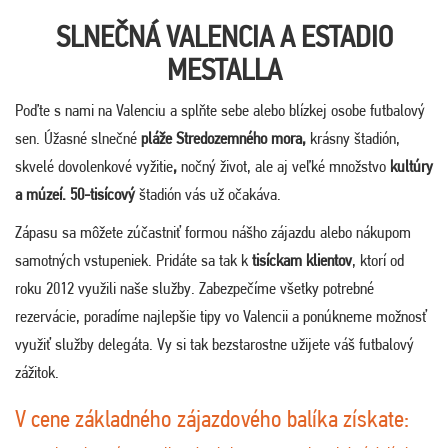
SLNEČNÁ VALENCIA A ESTADIO
MESTALLA
Poďte s nami na Valenciu a splňte sebe alebo blízkej osobe futbalový
sen. Úžasné slnečné
pláže Stredozemného mora,
krásny štadión,
skvelé dovolenkové vyžitie
,
nočný život, ale aj veľké množstvo
kultúry
a múzeí.
50-tisícový
štadión vás už očakáva.
Zápasu sa môžete zúčastniť formou nášho zájazdu alebo nákupom
samotných vstupeniek. Pridáte sa tak k
tisíckam klientov
, ktorí od
roku 2012 využili naše služby. Zabezpečíme všetky potrebné
rezervácie, poradíme najlepšie tipy vo Valencii a ponúkneme možnosť
využiť služby delegáta. Vy si tak bezstarostne užijete váš futbalový
zážitok.
V cene základného zájazdového balíka získate: