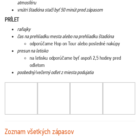
atmosféru
vnútri štadióna stačí byť 50 minút pred zápasom
PRÍLET
raňajky
čas na prehliadku mesta alebo na prehliadku štadióna
odporúčame Hop on Tour alebo posledné nakúpy
presun na letisko
na letisku odporúčame byť aspoň 2,5 hodiny pred
odletom
poobedný/večerný odlet z miesta podujatia
Zoznam všetkých zápasov