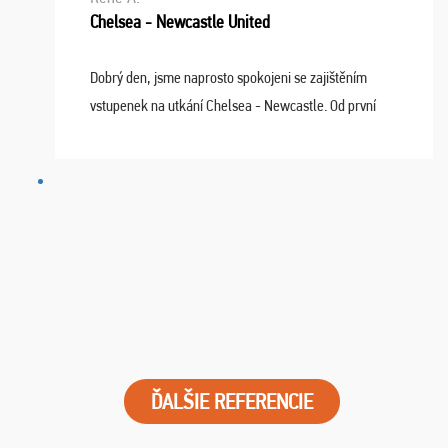
Chelsea - Newcastle United
Dobrý den, jsme naprosto spokojeni se zajištěním
vstupenek na utkání Chelsea - Newcastle. Od první
chvíle fungovala komunikace na jedničku. Lístky jsme
dostali s včas a místa byla naprosto úžasná. ...
ĎALŠIE REFERENCIE