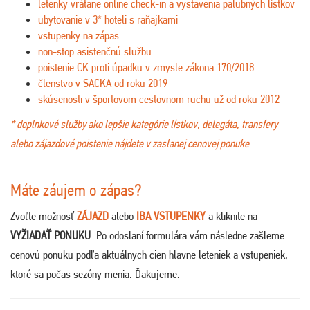
letenky vrátane online check-in a vystavenia palubných lístkov
ubytovanie v 3* hoteli s raňajkami
vstupenky na zápas
non-stop asistenčnú službu
poistenie CK proti úpadku v zmysle zákona 170/2018
členstvo v SACKA od roku 2019
skúsenosti v športovom cestovnom ruchu už od roku 2012
* doplnkové služby ako lepšie kategórie lístkov, delegáta, transfery
alebo zájazdové poistenie nájdete v zaslanej cenovej ponuke
Máte záujem o zápas?
Zvoľte možnosť
ZÁJAZD
alebo
IBA VSTUPENKY
a kliknite na
VYŽIADAŤ PONUKU
. Po odoslaní formulára vám následne zašleme
cenovú ponuku podľa aktuálnych cien hlavne leteniek a vstupeniek,
ktoré sa počas sezóny menia. Ďakujeme
.