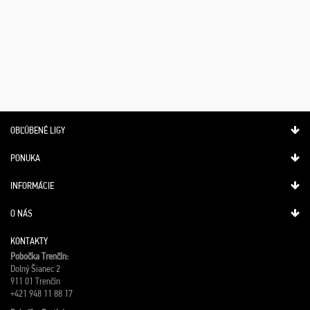
OBĽÚBENÉ LIGY
PONUKA
INFORMÁCIE
O NÁS
KONTAKTY
Pobočka Trenčín:
Dolný Šianec 2
911 01 Trenčín
+421 948 11 88 17