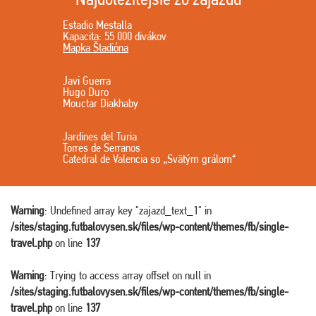
Estadio Mestalla
Kapacita: 55 000 divákov
Mapka Štadióna
Javi Guerra
Hugo Duro
Mouctar Diakhaby
Jardines del Turia
Torres de Serranos
Catedral de Valencia so „Svätým grálom“
Warning
: Undefined array key "zajazd_text_1" in
/sites/staging.futbalovysen.sk/files/wp-content/themes/fb/single-
travel.php
on line
137
Warning
: Trying to access array offset on null in
/sites/staging.futbalovysen.sk/files/wp-content/themes/fb/single-
travel.php
on line
137