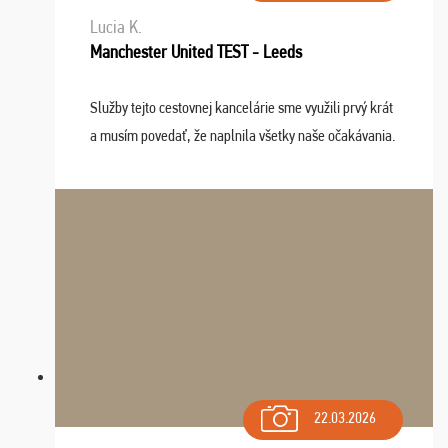
Lucia K.
Manchester United TEST - Leeds
Služby tejto cestovnej kancelárie sme využili prvý krát
a musím povedať, že naplnila všetky naše očakávania.
Naozaj oceňujem skvelý prístup, zamestnanci sú k
dispozícii nonstop (milí, profesionálni ...
22.03.2026