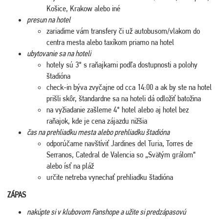
Košice, Krakow alebo iné
presun na hotel
zariadime vám transfery či už autobusom/vlakom do
centra mesta alebo taxíkom priamo na hotel
ubytovanie sa na hoteli
hotely sú 3* s raňajkami podľa dostupnosti a polohy
štadióna
check-in býva zvyčajne od cca 14:00 a ak by ste na hotel
prišli skôr, štandardne sa na hoteli dá odložiť batožina
na vyžiadanie zašleme 4* hotel alebo aj hotel bez
raňajok, kde je cena zájazdu nižšia
čas na prehliadku mesta alebo prehliadku štadióna
odporúčame navštíviť Jardines del Turia, Torres de
Serranos, Catedral de Valencia so „Svätým grálom“
alebo ísť na pláž
určite netreba vynechať prehliadku štadióna
ZÁPAS
nakúpte si v klubovom Fanshope a užite si predzápasovú