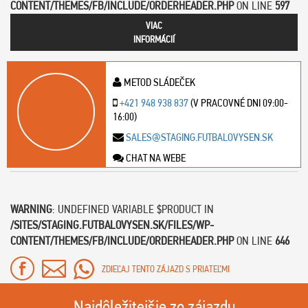
CONTENT/THEMES/FB/INCLUDE/ORDERHEADER.PHP
ON LINE
597
VIAC
INFORMÁCIÍ
METOD SLÁDEČEK
+421 948 938 837
(V PRACOVNÉ DNI 09:00-
16:00)
SALES@STAGING.FUTBALOVYSEN.SK
CHAT NA WEBE
WARNING
: UNDEFINED VARIABLE $PRODUCT IN
/SITES/STAGING.FUTBALOVYSEN.SK/FILES/WP-
CONTENT/THEMES/FB/INCLUDE/ORDERHEADER.PHP
ON LINE
646
ZDIEĽAJ TENTO ZÁJAZD S PRIATEĽMI
Najdôležitejšie zo zájazdu