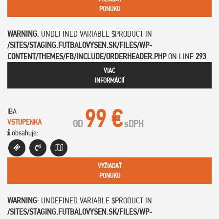
PONUKU
WARNING
: UNDEFINED VARIABLE $PRODUCT IN
/SITES/STAGING.FUTBALOVYSEN.SK/FILES/WP-
CONTENT/THEMES/FB/INCLUDE/ORDERHEADER.PHP
ON LINE
293
VIAC
INFORMÁCIÍ
99 €
IBA
VSTUPENKA
OD
s
DPH
obsahuje:
VYŽIADAŤ
PONUKU
WARNING
: UNDEFINED VARIABLE $PRODUCT IN
/SITES/STAGING.FUTBALOVYSEN.SK/FILES/WP-