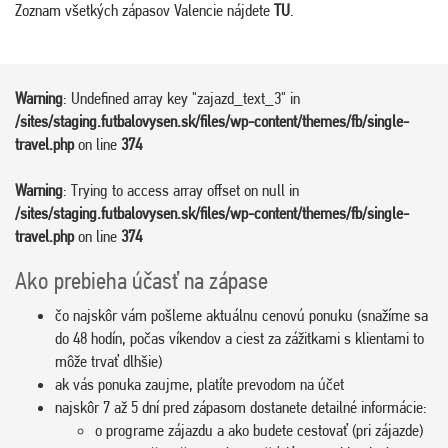
Zoznam všetkých zápasov Valencie nájdete
TU
.
Warning
: Undefined array key "zajazd_text_3" in
/sites/staging.futbalovysen.sk/files/wp-content/themes/fb/single-
travel.php
on line
374
Warning
: Trying to access array offset on null in
/sites/staging.futbalovysen.sk/files/wp-content/themes/fb/single-
travel.php
on line
374
Ako prebieha účasť na zápase
čo najskôr vám pošleme aktuálnu cenovú ponuku (snažíme sa
do 48 hodín, počas víkendov a ciest za zážitkami s klientami to
môže trvať dlhšie)
ak vás ponuka zaujme, platíte prevodom na účet
najskôr 7 až 5 dní pred zápasom dostanete detailné informácie:
o programe zájazdu a ako budete cestovať (pri zájazde)