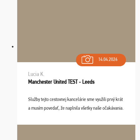
14.04.2026
Lucia K.
Manchester United TEST - Leeds
Služby tejto cestovnej kancelárie sme využili prvý krát
a musím povedať, že naplnila všetky naše očakávania.
Naozaj oceňujem skvelý prístup, zamestnanci sú k
dispozícii nonstop (milí, profesionálni ...