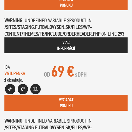
PONUKU
WARNING
: UNDEFINED VARIABLE $PRODUCT IN
/SITES/STAGING.FUTBALOVYSEN.SK/FILES/WP-
CONTENT/THEMES/FB/INCLUDE/ORDERHEADER.PHP
ON LINE
293
VIAC
INFORMÁCIÍ
69 €
IBA
VSTUPENKA
OD
s
DPH
obsahuje:
VYŽIADAŤ
PONUKU
WARNING
: UNDEFINED VARIABLE $PRODUCT IN
/SITES/STAGING.FUTBALOVYSEN.SK/FILES/WP-