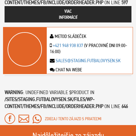
CONTENT/THEMES/FB/INCLUDE/ORDERHEADER.PHP
ON LINE
597
VIAC
INFORMÁCIÍ
METOD SLÁDEČEK
+421 948 938 837
(V PRACOVNÉ DNI 09:00-
16:00)
SALES@STAGING.FUTBALOVYSEN.SK
CHAT NA WEBE
WARNING
: UNDEFINED VARIABLE $PRODUCT IN
/SITES/STAGING.FUTBALOVYSEN.SK/FILES/WP-
CONTENT/THEMES/FB/INCLUDE/ORDERHEADER.PHP
ON LINE
646
ZDIEĽAJ TENTO ZÁJAZD S PRIATEĽMI
Najdôležitejšie zo zájazdu