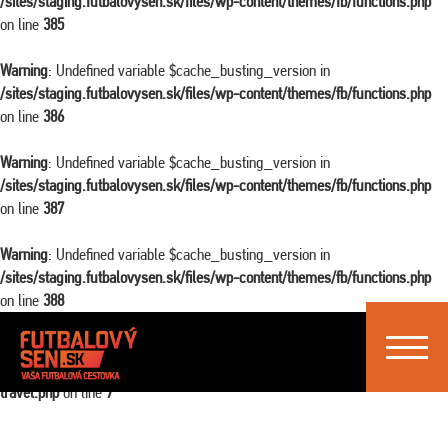
/sites/staging.futbalovysen.sk/files/wp-content/themes/fb/functions.php
on line
385
Warning
: Undefined variable $cache_busting_version in
/sites/staging.futbalovysen.sk/files/wp-content/themes/fb/functions.php
on line
386
Warning
: Undefined variable $cache_busting_version in
/sites/staging.futbalovysen.sk/files/wp-content/themes/fb/functions.php
on line
387
Warning
: Undefined variable $cache_busting_version in
/sites/staging.futbalovysen.sk/files/wp-content/themes/fb/functions.php
on line
388
Toggle
Warning
: Attempt to read property "ID" on false in
navigat
/sites/staging.futbalovysen.sk/files/wp-content/themes/fb/single-
travel.php
on line
7