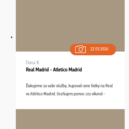
22.03.2026
Dana K.
Real Madrid - Atletico Madrid
Ďakujeme za vaše služby, kupovali sme lístky na Real
vs Atlético Madrid. Oceňujem pomoc cez víkend -
drobný problém vyriešila CK promptne a k našej
spokojnosti. Sedenie bolo dobré, štadión Barnabéu ...