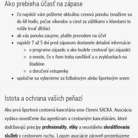
Ako prebieha účasť na zápase
čo najskôr vám pošleme aktuálnu cenovú ponuku (snažíme sa
do 48 hodín, počas víkendov a ciest za zážitkami s klientami to
môže trvať dlhšie)
ak vás ponuka zaujme, platíte prevodom na účet
najskôr 7 až 5 dní pred zápasom dostanete detailné informácie:
o programe zájazdu a ako budete cestovať (pri zájazde)
o meste, čo v ňom treba navštíviť a o zvyklostiach na
štadióne
o doručení vstupenky
spoločne sa vyberieme za futbalovým alebo športovým snom
Istota a ochrana vašich peňazí
Ako prvá športová cestovná kancelária sme členmi SACKA. Asociácia
vydáva osvedčenie iba agentúram a cestovným kanceláriám, ktoré
dodržiavajú princípy
profesionality
,
etiky
a neustáleho
skvalitňovania
služieb
v cestovnom ruchu. Logom asociácie zároveň prezentujeme