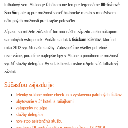
futbalový sen. Miláno je ťahákom nie len pre legendárne
80-tisícové
San Siro
, ale aj pre možnosť vidieť historické mesto s množstvom
nákupných možností pre krajšie polovičky.
Zápasu sa môžete zúčastniť formou nášho zájazdu alebo nákupom
samotných vstupeniek. Pridáte sa tak k
tisíckam klientov
, ktorí od
roku 2012 využili naše služby. Zabezpečíme všetky potrebné
rezervácie, poradíme najlepšie tipy v Miláne a ponúkneme možnosť
využiť služby delegáta. Vy si tak bezstarostne užijete váš futbalový
zážitok.
Súčasťou zájazdu je:
letenky vrátane online check-in a vystavenia palubných lístkov
ubytovanie v 3* hoteli s raňajkami
vstupenky na zápa
služby delegáta
non-stop asistenčnú službu
poistenie CK proti úpadku v zmysle zákona 170/2018