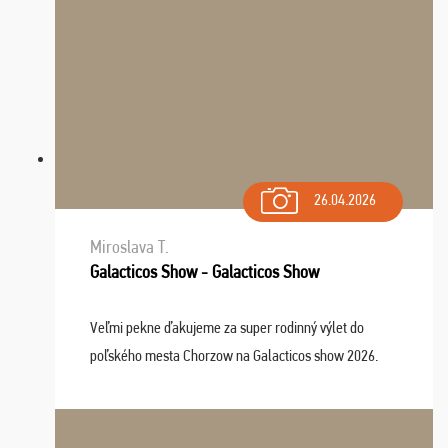
26.04.2026
Miroslava T.
Galacticos Show - Galacticos Show
Veľmi pekne ďakujeme za super rodinný výlet do
poľského mesta Chorzow na Galacticos show 2026.
Výlet sme si všetci užili, sprievodca Riško bol super.
Navštívili sme aj zábavný park Legendia, previe ...