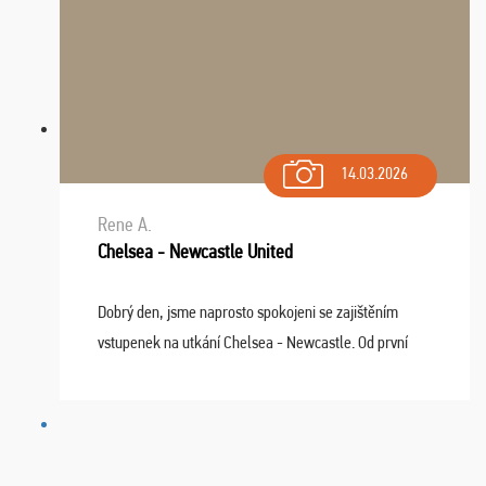
14.03.2026
Rene A.
Chelsea - Newcastle United
Dobrý den, jsme naprosto spokojeni se zajištěním
vstupenek na utkání Chelsea - Newcastle. Od první
chvíle fungovala komunikace na jedničku. Lístky jsme
dostali s včas a místa byla naprosto úžasná. ...