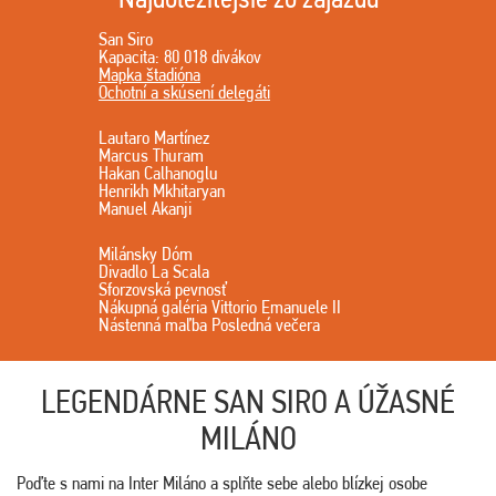
San Siro
Kapacita: 80 018 divákov
Mapka štadióna
Ochotní a skúsení delegáti
Lautaro Martínez
Marcus Thuram
Hakan Calhanoglu
Henrikh Mkhitaryan
Manuel Akanji
Milánsky Dóm
Divadlo La Scala
Sforzovská pevnosť
Nákupná galéria Vittorio Emanuele II
Nástenná maľba Posledná večera
LEGENDÁRNE SAN SIRO A ÚŽASNÉ
MILÁNO
Poďte s nami na Inter Miláno a splňte sebe alebo blízkej osobe