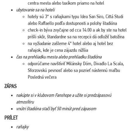
centra mesta alebo taxíkom priamo na hotel
ubytovanie sa na hoteli
hotely sú 3* s raňajkami typu Idea San Siro, Cittá Studi
alebo Raffaello podľa dostupnosti a polohy štadióna
check-in býva zvyčajne od cca 14:00 a ak by ste na hotel
prišli skôr, štandardne sa na recepcii dá odložiť batožina
na vyžiadanie zašleme 4* hotel alebo aj hotel bez
raňajok, kde je cena zájazdu nižšia
čas na prehliadku mesta alebo prehliadku štadióna
odporúčame navštíviť Milánsky Dóm, Divadlo La Scala,
Sforzovskú pevnosť alebo sa pozrieť nástennú maľbu
Posledná večera
ZÁPAS
nakúpte si v klubovom Fanshope a užite si predzápasovú
atmosféru
vnútri štadióna stačí byť 50 minút pred zápasom
PRÍLET
raňajky