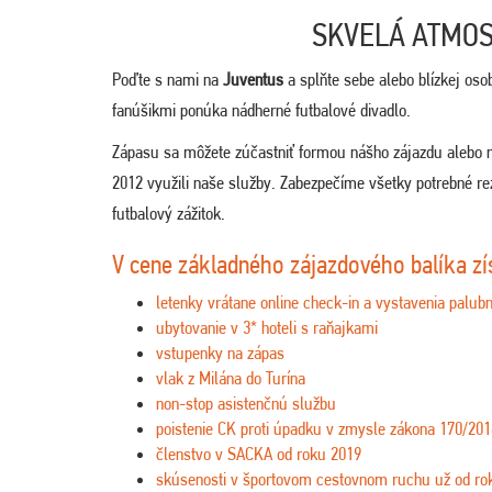
SKVELÁ ATMOS
Poďte s nami na
Juventus
a splňte sebe alebo blízkej oso
fanúšikmi ponúka nádherné futbalové divadlo.
Zápasu sa môžete zúčastniť formou nášho zájazdu alebo 
2012 využili naše služby. Zabezpečíme všetky potrebné reze
futbalový zážitok.
V cene základného zájazdového balíka zí
letenky vrátane online check-in a vystavenia palubn
ubytovanie v 3* hoteli s raňajkami
vstupenky na zápas
vlak z Milána do Turína
non-stop asistenčnú službu
poistenie CK proti úpadku v zmysle zákona 170/201
členstvo v SACKA od roku 2019
skúsenosti v športovom cestovnom ruchu už od ro