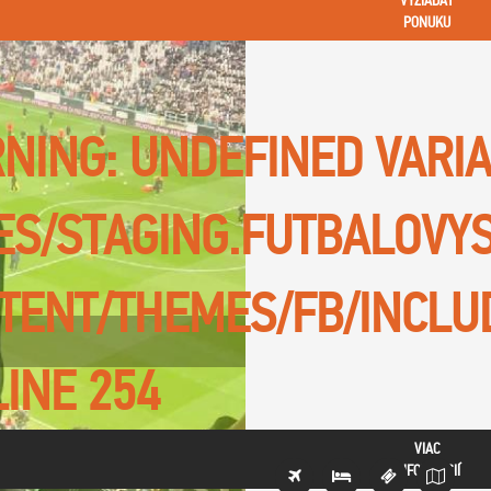
VYŽIADAŤ
PONUKU
NING
: UNDEFINED VARI
TES/STAGING.FUTBALOVY
TENT/THEMES/FB/INCLU
LINE
254
VIAC
INFORMÁCIÍ