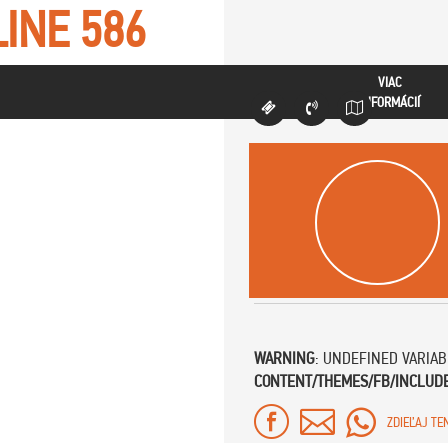
LINE
586
VIAC
INFORMÁCIÍ
WARNING
: UNDEFINED VARIA
CONTENT/THEMES/FB/INCLUD
ZDIEĽAJ TE