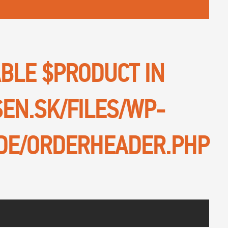
ABLE $PRODUCT IN
SEN.SK/FILES/WP-
DE/ORDERHEADER.PHP