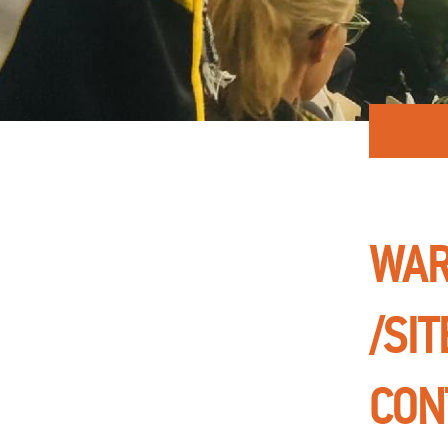
WAR
/SI
CON