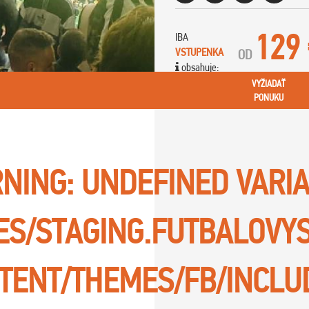
129
IBA
VSTUPENKA
OD
obsahuje:
VYŽIADAŤ
PONUKU
NING
: UNDEFINED VARI
TES/STAGING.FUTBALOVY
TENT/THEMES/FB/INCLU