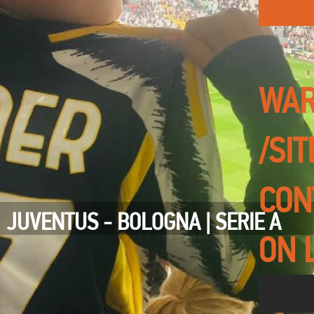
WAR
/SI
CON
JUVENTUS - BOLOGNA | SERIE A
ON 