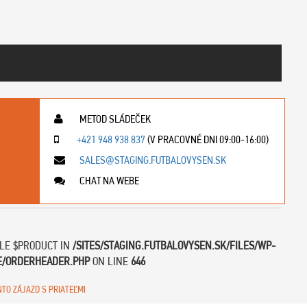
METOD SLÁDEČEK
+421 948 938 837
(V PRACOVNÉ DNI 09:00-16:00)
SALES@STAGING.FUTBALOVYSEN.SK
CHAT NA WEBE
BLE $PRODUCT IN
/SITES/STAGING.FUTBALOVYSEN.SK/FILES/WP-
E/ORDERHEADER.PHP
ON LINE
646
NTO ZÁJAZD S PRIATEĽMI