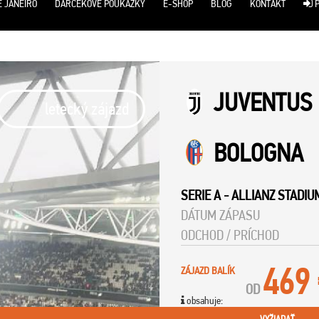
E JANEIRO
DARČEKOVÉ POUKÁŽKY
E-SHOP
BLOG
KONTAKT
P
JUVENTUS
letecký zájazd
BOLOGNA
SERIE A
-
ALLIANZ STADIU
DÁTUM ZÁPASU
ODCHOD / PRÍCHOD
469
ZÁJAZD BALÍK
OD
obsahuje: