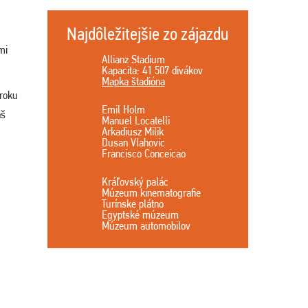
Najdôležitejšie zo zájazdu
mi
Allianz Stadium
Kapacita: 41 507 divákov
Mapka štadióna
 roku
Emil Holm
áš
Manuel Locatelli
Arkadiusz Milik
Dusan Vlahovic
Francisco Conceicao
Kráľovský palác
Múzeum kinematografie
Turínske plátno
Egyptské múzeum
Múzeum automobilov