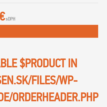
 €
s
DPH
ABLE $PRODUCT IN
SEN.SK/FILES/WP-
DE/ORDERHEADER.PHP