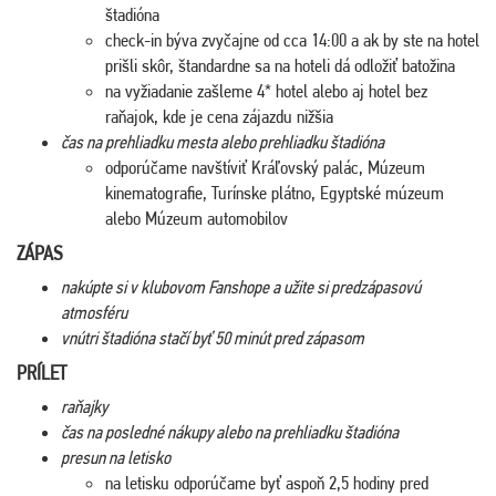
štadióna
check-in býva zvyčajne od cca 14:00 a ak by ste na hotel
prišli skôr, štandardne sa na hoteli dá odložiť batožina
na vyžiadanie zašleme 4* hotel alebo aj hotel bez
raňajok, kde je cena zájazdu nižšia
čas na prehliadku mesta alebo prehliadku štadióna
odporúčame navštíviť Kráľovský palác, Múzeum
kinematografie, Turínske plátno, Egyptské múzeum
alebo Múzeum automobilov
ZÁPAS
nakúpte si v klubovom Fanshope a užite si predzápasovú
atmosféru
vnútri štadióna stačí byť 50 minút pred zápasom
PRÍLET
raňajky
čas na posledné nákupy alebo na prehliadku štadióna
presun na letisko
na letisku odporúčame byť aspoň 2,5 hodiny pred