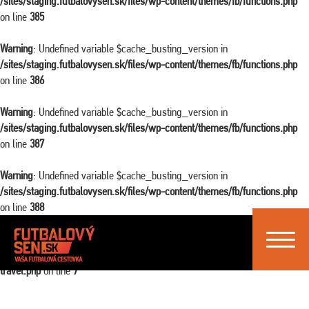
/sites/staging.futbalovysen.sk/files/wp-content/themes/fb/functions.php
on line
385
Warning
: Undefined variable $cache_busting_version in
/sites/staging.futbalovysen.sk/files/wp-content/themes/fb/functions.php
on line
386
Warning
: Undefined variable $cache_busting_version in
/sites/staging.futbalovysen.sk/files/wp-content/themes/fb/functions.php
on line
387
Warning
: Undefined variable $cache_busting_version in
/sites/staging.futbalovysen.sk/files/wp-content/themes/fb/functions.php
on line
388
Toggle
Warning
: Attempt to read property "ID" on false in
navigat
/sites/staging.futbalovysen.sk/files/wp-content/themes/fb/single-
travel.php
on line
7