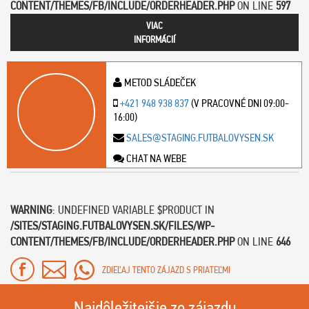
CONTENT/THEMES/FB/INCLUDE/ORDERHEADER.PHP
ON LINE
597
VIAC
INFORMÁCIÍ
METOD SLÁDEČEK
+421 948 938 837
(V PRACOVNÉ DNI 09:00-
16:00)
SALES@STAGING.FUTBALOVYSEN.SK
CHAT NA WEBE
WARNING
: UNDEFINED VARIABLE $PRODUCT IN
/SITES/STAGING.FUTBALOVYSEN.SK/FILES/WP-
CONTENT/THEMES/FB/INCLUDE/ORDERHEADER.PHP
ON LINE
646
ZDIEĽAJ TENTO ZÁJAZD S PRIATEĽMI
Najdôležitejšie zo zájazdu