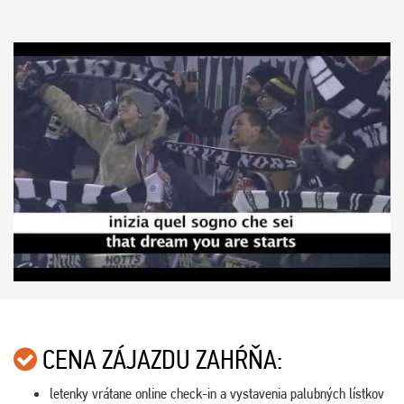
CENA ZÁJAZDU ZAHŔŇA:
letenky vrátane online check-in a vystavenia palubných lístkov