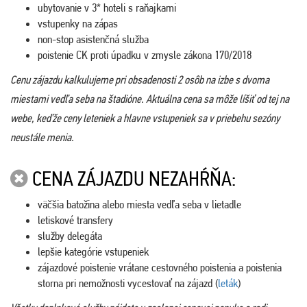
ubytovanie v 3* hoteli s raňajkami
vstupenky na zápas
non-stop asistenčná služba
poistenie CK proti úpadku v zmysle zákona 170/2018
Cenu zájazdu kalkulujeme pri obsadenosti 2 osôb na izbe s dvoma
miestami vedľa seba na štadióne. Aktuálna cena sa môže líšiť od tej na
webe, keďže ceny leteniek a hlavne vstupeniek sa v priebehu sezóny
neustále menia.
CENA ZÁJAZDU NEZAHŔŇA:
väčšia batožina alebo miesta vedľa seba v lietadle
letiskové transfery
služby delegáta
lepšie kategórie vstupeniek
zájazdové poistenie vrátane cestovného poistenia a poistenia
storna pri nemožnosti vycestovať na zájazd (
leták
)