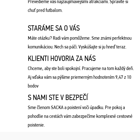
Prevedieme vás najzaujímavejšími atrakciami. Spravíte si
chuť pred futbalom.
STARÁME SA O VÁS
Máte otázku? Radi vám pomôžeme. Sme známi perfektnou
komunikáciou. Nech sa páči. Vyskúšajte si ju hneď teraz.
KLIENTI HOVORIA ZA NÁS
Chceme, aby ste boli spokojní. Pracujeme na tom každý deň.
Aj vďaka vám sa pýšime priemerným hodnotením 9,47 z 10
bodov
S NAMI STE V BEZPEČÍ
Sme členom SACKA a poistení voči úpadku. Pre pokoj a
pohodlie na cestách vám zabezpečíme komplexné cestovné
poistenie.