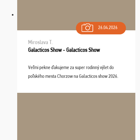
26.04.2026
Miroslava T.
Galacticos Show - Galacticos Show
Veľmi pekne ďakujeme za super rodinný výlet do
poľského mesta Chorzow na Galacticos show 2026.
Výlet sme si všetci užili, sprievodca Riško bol super.
Navštívili sme aj zábavný park Legendia, previe ...