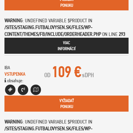
PONUKU
WARNING
: UNDEFINED VARIABLE $PRODUCT IN
/SITES/STAGING.FUTBALOVYSEN.SK/FILES/WP-
CONTENT/THEMES/FB/INCLUDE/ORDERHEADER.PHP
ON LINE
293
VIAC
INFORMÁCIÍ
109 €
IBA
VSTUPENKA
OD
s
DPH
obsahuje:
VYŽIADAŤ
PONUKU
WARNING
: UNDEFINED VARIABLE $PRODUCT IN
/SITES/STAGING.FUTBALOVYSEN.SK/FILES/WP-