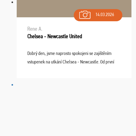
14.03.2026
Rene A.
Chelsea - Newcastle United
Dobrý den, jsme naprosto spokojeni se zajištěním
vstupenek na utkání Chelsea - Newcastle. Od první
chvíle fungovala komunikace na jedničku. Lístky jsme
dostali s včas a místa byla naprosto úžasná. ...