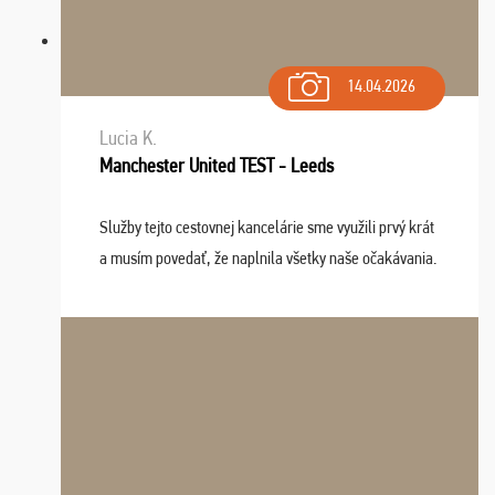
14.04.2026
Lucia K.
Manchester United TEST - Leeds
Služby tejto cestovnej kancelárie sme využili prvý krát
a musím povedať, že naplnila všetky naše očakávania.
Naozaj oceňujem skvelý prístup, zamestnanci sú k
dispozícii nonstop (milí, profesionálni ...