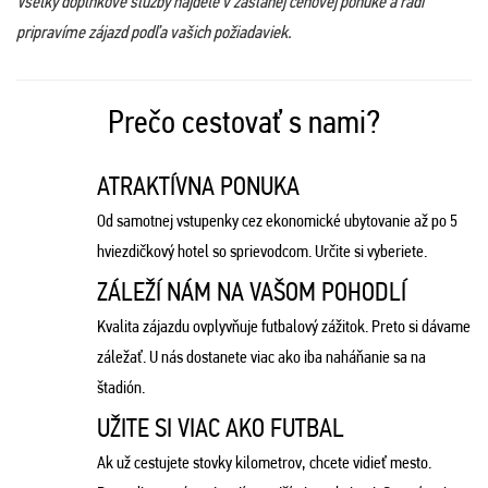
Všetky doplnkové služby nájdete v zaslanej cenovej ponuke a radi
pripravíme zájazd podľa vašich požiadaviek.
Prečo cestovať s nami?
ATRAKTÍVNA PONUKA
Od samotnej vstupenky cez ekonomické ubytovanie až po 5
hviezdičkový hotel so sprievodcom. Určite si vyberiete.
ZÁLEŽÍ NÁM NA VAŠOM POHODLÍ
Kvalita zájazdu ovplyvňuje futbalový zážitok. Preto si dávame
záležať. U nás dostanete viac ako iba naháňanie sa na
štadión.
UŽITE SI VIAC AKO FUTBAL
Ak už cestujete stovky kilometrov, chcete vidieť mesto.