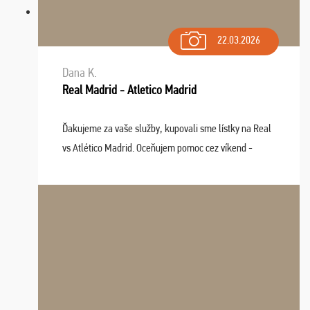
22.03.2026
Dana K.
Real Madrid - Atletico Madrid
Ďakujeme za vaše služby, kupovali sme lístky na Real
vs Atlético Madrid. Oceňujem pomoc cez víkend -
drobný problém vyriešila CK promptne a k našej
spokojnosti. Sedenie bolo dobré, štadión Barnabéu ...