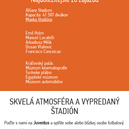
Allianz Stadium
Kapacita: 41 507 divákov
Mapka štadióna
Emil Holm
Manuel Locatelli
Arkadiusz Milik
Dusan Vlahovic
Francisco Conceicao
Kráľovský palác
Múzeum kinematografie
Turínske plátno
Egyptské múzeum
Múzeum automobilov
SKVELÁ ATMOSFÉRA A VYPREDANÝ
ŠTADIÓN
Poďte s nami na
Juventus
a splňte sebe alebo blízkej osobe futbalový