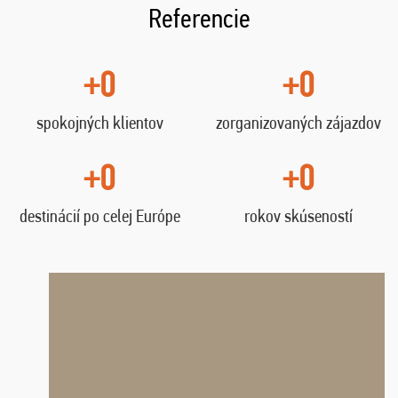
Referencie
+0
+0
spokojných klientov
zorganizovaných zájazdov
+0
+0
destinácií po celej Európe
rokov skúseností