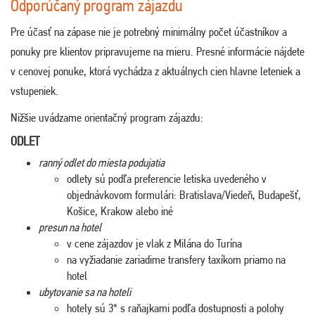
Odporúčaný program zájazdu
Pre účasť na zápase nie je potrebný minimálny počet účastníkov a
ponuky pre klientov pripravujeme na mieru. Presné informácie nájdete
v cenovej ponuke, ktorá vychádza z aktuálnych cien hlavne leteniek a
vstupeniek.
Nižšie uvádzame orientačný program zájazdu:
ODLET
ranný odlet do miesta podujatia
odlety sú podľa preferencie letiska uvedeného v
objednávkovom formulári: Bratislava/Viedeň, Budapešť,
Košice, Krakow alebo iné
presun na hotel
v cene zájazdov je vlak z Milána do Turína
na vyžiadanie zariadime transfery taxíkom priamo na
hotel
ubytovanie sa na hoteli
hotely sú 3* s raňajkami podľa dostupnosti a polohy