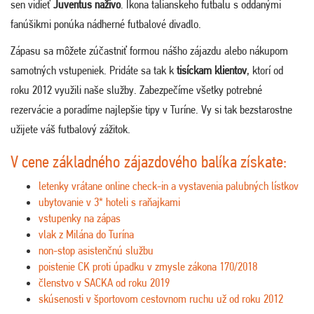
sen vidieť
Juventus naživo
. Ikona talianskeho futbalu s oddanými
fanúšikmi ponúka nádherné futbalové divadlo.
Zápasu sa môžete zúčastniť formou nášho zájazdu alebo nákupom
samotných vstupeniek. Pridáte sa tak k
tisíckam klientov
, ktorí od
roku 2012 využili naše služby. Zabezpečíme všetky potrebné
rezervácie a poradíme najlepšie tipy v Turíne. Vy si tak bezstarostne
užijete váš futbalový zážitok.
V cene základného zájazdového balíka získate:
letenky vrátane online check-in a vystavenia palubných lístkov
ubytovanie v 3* hoteli s raňajkami
vstupenky na zápas
vlak z Milána do Turína
non-stop asistenčnú službu
poistenie CK proti úpadku v zmysle zákona 170/2018
členstvo v SACKA od roku 2019
skúsenosti v športovom cestovnom ruchu už od roku 2012