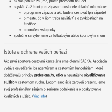
ak vás ponuka zaujme, platíte prevodom na účet
najskôr 7 až 5 dní pred zápasom dostanete detailné informácie:
o programe zájazdu a ako budete cestovať (pri zájazde)
o meste, čo v ňom treba navštíviť a o zvyklostiach na
štadióne
o doručení vstupenky
spoločne sa vyberieme za futbalovým alebo športovým snom
Istota a ochrana vašich peňazí
Ako prvá športová cestovná kancelária sme členmi SACKA. Asociácia
vydáva osvedčenie iba agentúram a cestovným kanceláriám, ktoré
dodržiavajú princípy
profesionality
,
etiky
a neustáleho
skvalitňovania
služieb
v cestovnom ruchu. Logom asociácie zároveň prezentujeme
svoj profesionálny záujem o seriózne podnikanie a o poskytovanie
kvalitných služieb. (
Viac info
)