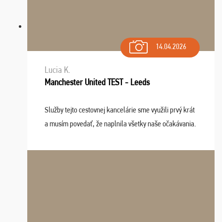
14.04.2026
Lucia K.
Manchester United TEST - Leeds
Služby tejto cestovnej kancelárie sme využili prvý krát
a musím povedať, že naplnila všetky naše očakávania.
Naozaj oceňujem skvelý prístup, zamestnanci sú k
dispozícii nonstop (milí, profesionálni ...