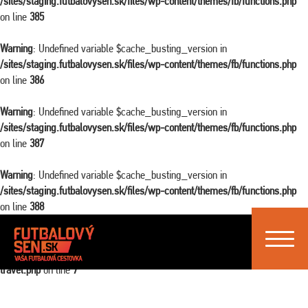
/sites/staging.futbalovysen.sk/files/wp-content/themes/fb/functions.php
on line
385
Warning
: Undefined variable $cache_busting_version in
/sites/staging.futbalovysen.sk/files/wp-content/themes/fb/functions.php
on line
386
Warning
: Undefined variable $cache_busting_version in
/sites/staging.futbalovysen.sk/files/wp-content/themes/fb/functions.php
on line
387
Warning
: Undefined variable $cache_busting_version in
/sites/staging.futbalovysen.sk/files/wp-content/themes/fb/functions.php
on line
388
Toggle
Warning
: Attempt to read property "ID" on false in
navigat
/sites/staging.futbalovysen.sk/files/wp-content/themes/fb/single-
travel.php
on line
7