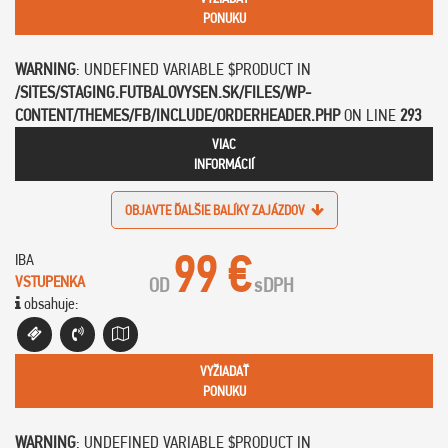
PONUKU
WARNING
: UNDEFINED VARIABLE $PRODUCT IN
/SITES/STAGING.FUTBALOVYSEN.SK/FILES/WP-
CONTENT/THEMES/FB/INCLUDE/ORDERHEADER.PHP
ON LINE
293
VIAC
INFORMÁCIÍ
OBJAVTE ĎALŠIE BALÍKY ZAJÁZDOV
99 €
IBA
VSTUPENKA
OD
s
DPH
obsahuje:
VYŽIADAŤ
PONUKU
WARNING
: UNDEFINED VARIABLE $PRODUCT IN