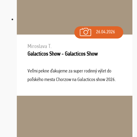
26.04.2026
Miroslava T.
Galacticos Show - Galacticos Show
Veľmi pekne ďakujeme za super rodinný výlet do
poľského mesta Chorzow na Galacticos show 2026.
Výlet sme si všetci užili, sprievodca Riško bol super.
Navštívili sme aj zábavný park Legendia, previe ...