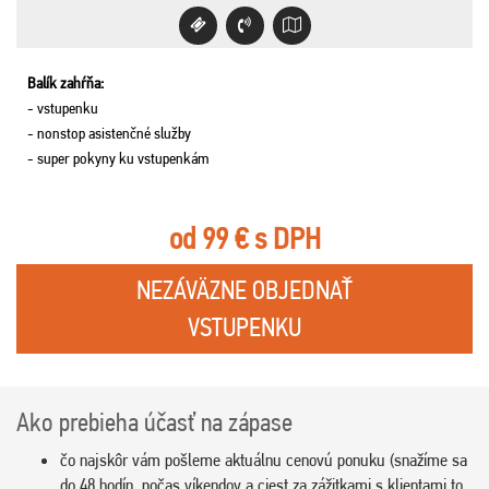
Balík zahŕňa:
- vstupenku
- nonstop asistenčné služby
- super pokyny ku vstupenkám
od 99 € s DPH
NEZÁVÄZNE OBJEDNAŤ
VSTUPENKU
Ako prebieha účasť na zápase
čo najskôr vám pošleme aktuálnu cenovú ponuku (snažíme sa
do 48 hodín, počas víkendov a ciest za zážitkami s klientami to