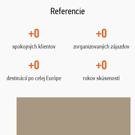
Referencie
+0
+0
spokojných klientov
zorganizovaných zájazdov
+0
+0
destinácií po celej Európe
rokov skúseností