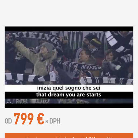
799 €
OD
DPH
s