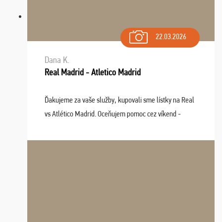
22.03.2026
Dana K.
Real Madrid - Atletico Madrid
Ďakujeme za vaše služby, kupovali sme lístky na Real
vs Atlético Madrid. Oceňujem pomoc cez víkend -
drobný problém vyriešila CK promptne a k našej
spokojnosti. Sedenie bolo dobré, štadión Barnabéu ...