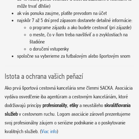
môže trvať dlhšie)
ak vás ponuka zaujme, platíte prevodom na účet
najskôr 7 až 5 dní pred zápasom dostanete detailné informácie:
o programe zájazdu a ako budete cestovať (pri zájazde)
o meste, čo v ňom treba navštíviť a o zvyklostiach na
štadióne
o doručení vstupenky
spoločne sa vyberieme za futbalovým alebo športovým snom
Istota a ochrana vašich peňazí
Ako prvá športová cestovná kancelária sme členmi SACKA. Asociácia
vydáva osvedčenie iba agentúram a cestovným kanceláriám, ktoré
dodržiavajú princípy
profesionality
,
etiky
a neustáleho
skvalitňovania
služieb
v cestovnom ruchu. Logom asociácie zároveň prezentujeme
svoj profesionálny záujem o seriózne podnikanie a o poskytovanie
kvalitných služieb. (
Viac info
)