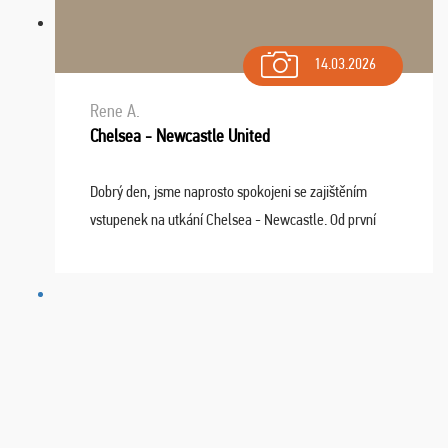
14.03.2026
Rene A.
Chelsea - Newcastle United
Dobrý den, jsme naprosto spokojeni se zajištěním
vstupenek na utkání Chelsea - Newcastle. Od první
chvíle fungovala komunikace na jedničku. Lístky jsme
dostali s včas a místa byla naprosto úžasná. ...