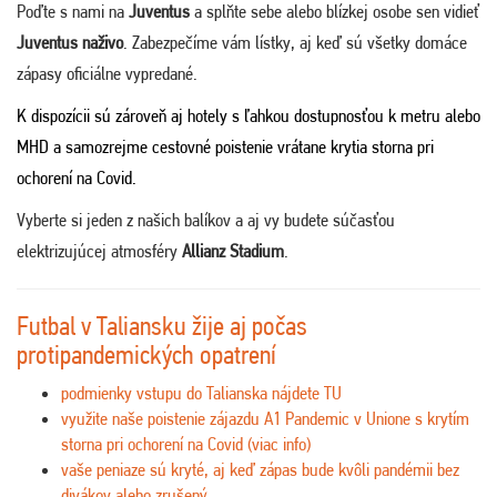
Poďte s nami na
Juventus
a splňte sebe alebo blízkej osobe sen vidieť
Juventus naživo
. Zabezpečíme vám lístky, aj keď sú všetky domáce
zápasy oficiálne vypredané.
K dispozícii sú zároveň aj hotely s ľahkou dostupnosťou k metru alebo
MHD a samozrejme cestovné poistenie vrátane krytia storna pri
ochorení na Covid.
Vyberte si jeden z našich balíkov a aj vy budete súčasťou
elektrizujúcej atmosféry
Allianz Stadium
.
Futbal v Taliansku žije aj počas
protipandemických opatrení
podmienky vstupu do Talianska nájdete
TU
využite naše poistenie zájazdu A1 Pandemic v Unione s krytím
storna pri ochorení na Covid (
viac info
)
vaše peniaze sú kryté, aj keď zápas bude kvôli pandémii bez
divákov alebo zrušený