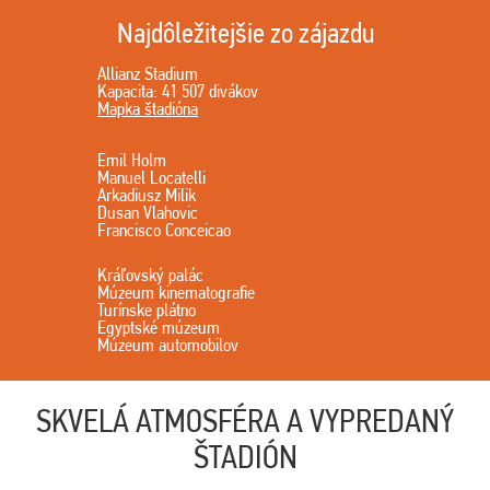
Najdôležitejšie zo zájazdu
Allianz Stadium
Kapacita: 41 507 divákov
Mapka štadióna
Emil Holm
Manuel Locatelli
Arkadiusz Milik
Dusan Vlahovic
Francisco Conceicao
Kráľovský palác
Múzeum kinematografie
Turínske plátno
Egyptské múzeum
Múzeum automobilov
SKVELÁ ATMOSFÉRA A VYPREDANÝ
ŠTADIÓN