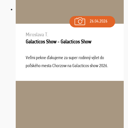
26.04.2026
Miroslava T.
Galacticos Show - Galacticos Show
Veľmi pekne ďakujeme za super rodinný výlet do
poľského mesta Chorzow na Galacticos show 2026.
Výlet sme si všetci užili, sprievodca Riško bol super.
Navštívili sme aj zábavný park Legendia, previe ...