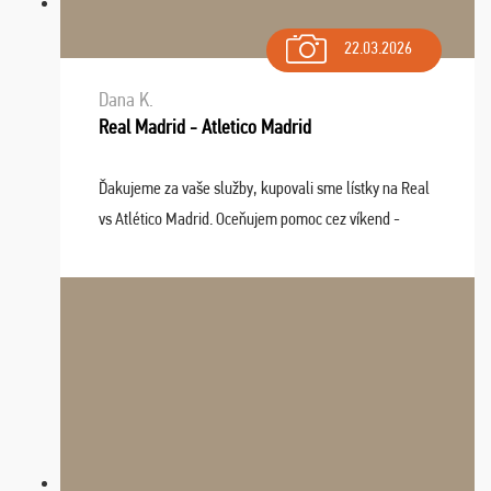
22.03.2026
Dana K.
Real Madrid - Atletico Madrid
Ďakujeme za vaše služby, kupovali sme lístky na Real
vs Atlético Madrid. Oceňujem pomoc cez víkend -
drobný problém vyriešila CK promptne a k našej
spokojnosti. Sedenie bolo dobré, štadión Barnabéu ...