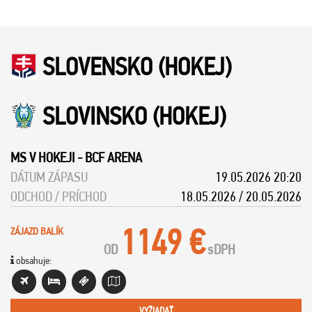
SLOVENSKO (HOKEJ)
SLOVINSKO (HOKEJ)
MS V HOKEJI
-
BCF ARENA
DÁTUM ZÁPASU
19.05.2026 20:20
ODCHOD / PRÍCHOD
18.05.2026 / 20.05.2026
1149 €
ZÁJAZD BALÍK
OD
s
DPH
obsahuje:
VYŽIADAŤ