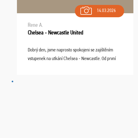
14.03.2026
Rene A.
Chelsea - Newcastle United
Dobrý den, jsme naprosto spokojeni se zajištěním
vstupenek na utkání Chelsea - Newcastle. Od první
chvíle fungovala komunikace na jedničku. Lístky jsme
dostali s včas a místa byla naprosto úžasná. ...