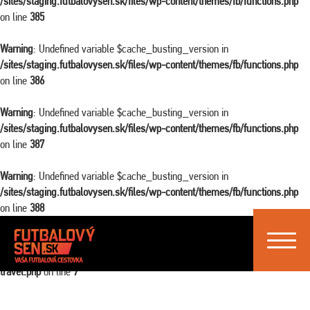
/sites/staging.futbalovysen.sk/files/wp-content/themes/fb/functions.php
on line
385
Warning
: Undefined variable $cache_busting_version in
/sites/staging.futbalovysen.sk/files/wp-content/themes/fb/functions.php
on line
386
Warning
: Undefined variable $cache_busting_version in
/sites/staging.futbalovysen.sk/files/wp-content/themes/fb/functions.php
on line
387
Warning
: Undefined variable $cache_busting_version in
/sites/staging.futbalovysen.sk/files/wp-content/themes/fb/functions.php
on line
388
Toggle
Warning
: Attempt to read property "ID" on false in
navigat
/sites/staging.futbalovysen.sk/files/wp-content/themes/fb/single-
travel.php
on line
7