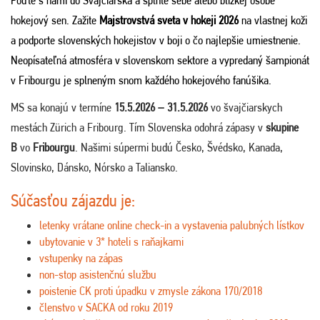
Poďte s nami do Švajčiarska a splňte sebe alebo blízkej osobe
hokejový sen. Zažite
Majstrovstvá sveta v hokeji
2026
na vlastnej koži
a podporte slovenských hokejistov v boji o čo najlepšie umiestnenie.
Neopísateľná atmosféra v slovenskom sektore a vypredaný šampionát
v Fribourgu je splneným snom každého hokejového fanúšika.
MS sa konajú v termíne
15.5.2026 – 31.5.2026
vo švajčiarskych
mestách Zürich a Fribourg. Tím Slovenska odohrá zápasy v
skupine
B
vo
Fribourgu
. Našimi súpermi budú Česko, Švédsko, Kanada,
Slovinsko, Dánsko, Nórsko a Taliansko.
Súčasťou zájazdu je:
letenky vrátane online check-in a vystavenia palubných lístkov
ubytovanie v 3* hoteli s raňajkami
vstupenky na zápas
non-stop asistenčnú službu
poistenie CK proti úpadku v zmysle zákona 170/2018
členstvo v SACKA od roku 2019