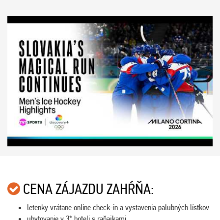
CENA ZÁJAZDU ZAHŔŇA:
letenky vrátane online check-in a vystavenia palubných lístkov
ubytovanie v 3* hoteli s raňajkami