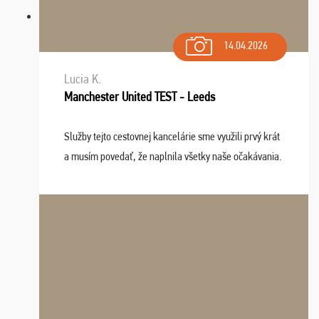
14.04.2026
Lucia K.
Manchester United TEST - Leeds
Služby tejto cestovnej kancelárie sme využili prvý krát
a musím povedať, že naplnila všetky naše očakávania.
Naozaj oceňujem skvelý prístup, zamestnanci sú k
dispozícii nonstop (milí, profesionálni ...