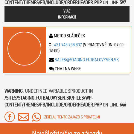
CONTENT/THEMES/FB/INCLUDE/ORDERHEADER.PHP
ON LINE
597
VIAC
INFORMÁCIÍ
METOD SLÁDEČEK
+421 948 938 837
(V PRACOVNÉ DNI 09:00-
16:00)
SALES@STAGING.FUTBALOVYSEN.SK
CHAT NA WEBE
WARNING
: UNDEFINED VARIABLE $PRODUCT IN
/SITES/STAGING.FUTBALOVYSEN.SK/FILES/WP-
CONTENT/THEMES/FB/INCLUDE/ORDERHEADER.PHP
ON LINE
646
ZDIEĽAJ TENTO ZÁJAZD S PRIATEĽMI
Najdôležitejšie zo zájazdu