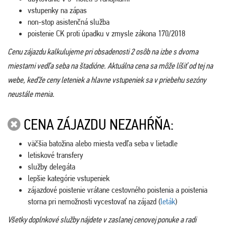
vstupenky na zápas
non-stop asistenčná služba
poistenie CK proti úpadku v zmysle zákona 170/2018
Cenu zájazdu kalkulujeme pri obsadenosti 2 osôb na izbe s dvoma
miestami vedľa seba na štadióne. Aktuálna cena sa môže líšiť od tej na
webe, keďže ceny leteniek a hlavne vstupeniek sa v priebehu sezóny
neustále menia.
CENA ZÁJAZDU NEZAHŔŇA:
väčšia batožina alebo miesta vedľa seba v lietadle
letiskové transfery
služby delegáta
lepšie kategórie vstupeniek
zájazdové poistenie vrátane cestovného poistenia a poistenia
storna pri nemožnosti vycestovať na zájazd (
leták
)
Všetky doplnkové služby nájdete v zaslanej cenovej ponuke a radi