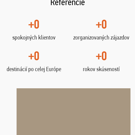
Referencie
+0
+0
spokojných klientov
zorganizovaných zájazdov
+0
+0
destinácií po celej Európe
rokov skúseností