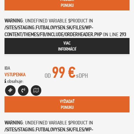
PONUKU
WARNING
: UNDEFINED VARIABLE $PRODUCT IN
/SITES/STAGING.FUTBALOVYSEN.SK/FILES/WP-
CONTENT/THEMES/FB/INCLUDE/ORDERHEADER.PHP
ON LINE
293
VIAC
INFORMÁCIÍ
99 €
IBA
VSTUPENKA
OD
s
DPH
obsahuje:
VYŽIADAŤ
PONUKU
WARNING
: UNDEFINED VARIABLE $PRODUCT IN
/SITES/STAGING.FUTBALOVYSEN.SK/FILES/WP-