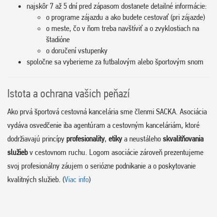
najskôr 7 až 5 dní pred zápasom dostanete detailné informácie:
o programe zájazdu a ako budete cestovať (pri zájazde)
o meste, čo v ňom treba navštíviť a o zvyklostiach na
štadióne
o doručení vstupenky
spoločne sa vyberieme za futbalovým alebo športovým snom
Istota a ochrana vašich peňazí
Ako prvá športová cestovná kancelária sme členmi SACKA. Asociácia
vydáva osvedčenie iba agentúram a cestovným kanceláriám, ktoré
dodržiavajú princípy
profesionality
,
etiky
a neustáleho
skvalitňovania
služieb
v cestovnom ruchu. Logom asociácie zároveň prezentujeme
svoj profesionálny záujem o seriózne podnikanie a o poskytovanie
kvalitných služieb. (
Viac info
)