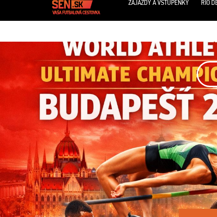
ZÁJAZDY A VSTUPENKY
RIO D