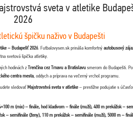
jstrovstvá sveta v atletike Budape
2026
tletickú špičku naživo v Budapešti
etike – Budapešť 2026
. Futbalovysen.sk prináša komfortný
autobusový zája
tna svetová špička atletiky.
ných hodinách z
Trenčína cez Trnavu a Bratislavu
smerom do Budapešti. Po 
ického centra mesta
, oddych a príprava na večerný vrchol programu.
budete sledovať
Majstrovstvá sveta v atletike
– prestížne podujatie s účasť
4×100 m (mix) – finále, hod kladivom – finále (muži), 400 m prekážok – sem
žok – semifinále (ženy), 110 m prekážok – semifinále (muži), 5000 m – finál
.