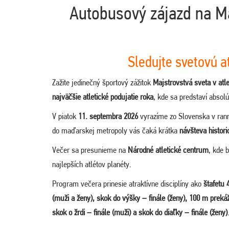
Autobusový zájazd na Ma
Sledujte svetovú a
Zažite jedinečný športový zážitok
Majstrovstvá sveta v atl
najväčšie atletické podujatie roka
, kde sa predstaví absolú
V piatok
11. septembra 2026
vyrazíme zo Slovenska v ran
do maďarskej metropoly vás čaká krátka
návšteva histor
Večer sa presunieme na
Národné atletické centrum
, kde 
najlepších atlétov planéty.
Program večera prinesie atraktívne disciplíny ako
štafetu 
(muži a ženy), skok do výšky – finále (ženy), 100 m preká
skok o žrdi – finále (muži) a skok do diaľky – finále (ženy)