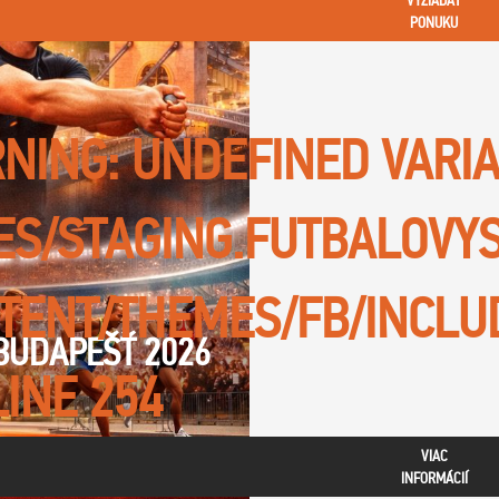
VYŽIADAŤ
PONUKU
NING
: UNDEFINED VARI
TES/STAGING.FUTBALOVY
TENT/THEMES/FB/INCLU
BUDAPEŠŤ 2026
LINE
254
VIAC
INFORMÁCIÍ