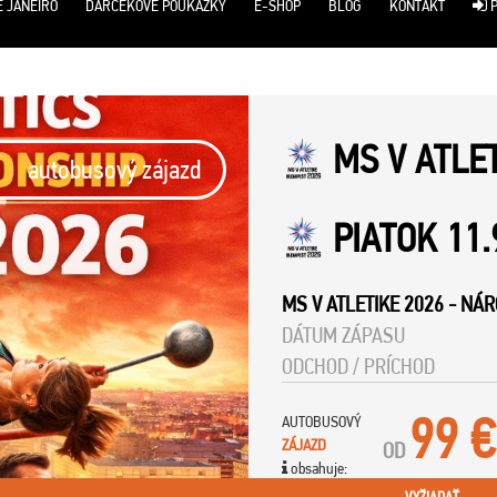
E JANEIRO
DARČEKOVÉ POUKÁŽKY
E-SHOP
BLOG
KONTAKT
P
MS V ATLE
autobusový zájazd
PIATOK 11.
MS V ATLETIKE 2026
-
NÁR
DÁTUM ZÁPASU
ODCHOD / PRÍCHOD
99 €
AUTOBUSOVÝ
ZÁJAZD
OD
obsahuje: