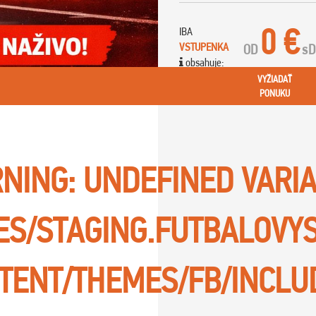
0 €
IBA
VSTUPENKA
OD
s
D
obsahuje:
VYŽIADAŤ
PONUKU
NING
: UNDEFINED VARI
TES/STAGING.FUTBALOVY
TENT/THEMES/FB/INCLU