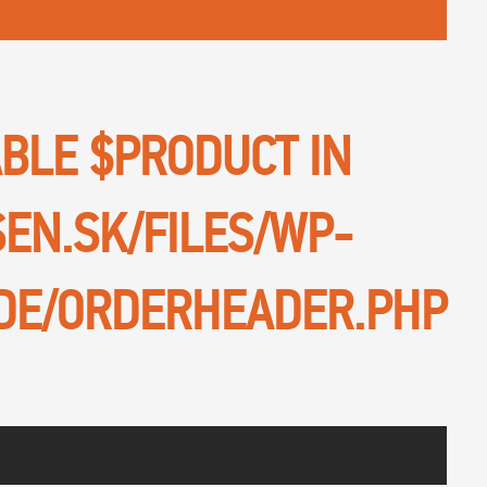
ABLE $PRODUCT IN
SEN.SK/FILES/WP-
DE/ORDERHEADER.PHP