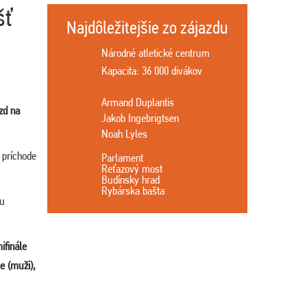
šť
Najdôležitejšie zo zájazdu
Národné atletické centrum
Kapacita: 36 000 divákov
Armand Duplantis
zd na
Jakob Ingebrigtsen
Noah Lyles
príchode
Parlament
Reťazový most
Budínsky hrad
Rybárska bašta
ou
ifinále
e (muži),