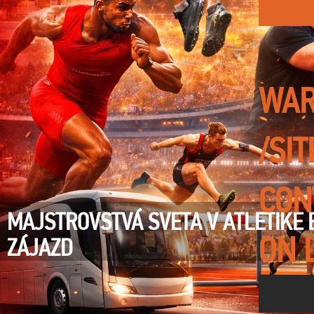
WAR
/SI
CON
MAJSTROVSTVÁ SVETA V ATLETIKE 
ON 
ZÁJAZD