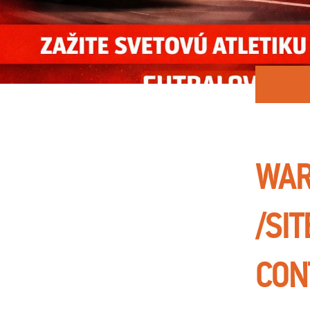
WAR
/SI
CON