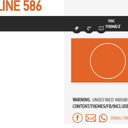
LINE
586
VIAC
INFORMÁCIÍ
WARNING
: UNDEFINED VARIA
CONTENT/THEMES/FB/INCLUD
ZDIEĽAJ TE