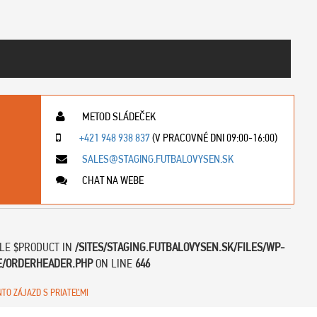
METOD SLÁDEČEK
+421 948 938 837
(V PRACOVNÉ DNI 09:00-16:00)
SALES@STAGING.FUTBALOVYSEN.SK
CHAT NA WEBE
BLE $PRODUCT IN
/SITES/STAGING.FUTBALOVYSEN.SK/FILES/WP-
E/ORDERHEADER.PHP
ON LINE
646
NTO ZÁJAZD S PRIATEĽMI