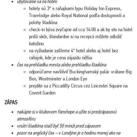
ubytovanie sa na hoteli
hotely sú 3* s raňajkami typu Holiday Inn Express,
Travelodge alebo Royal National podľa dostupnosti a
polohy štadióna
check-in býva zvyčajne od cca 14:00 a ak by ste na hotel
prišli skôr, štandardne si na recepcii môžete odložiť
batožinu
na vyžiadanie zašleme 4* hotel alebo aj hotel bez
raňajok, kde je cena zájazdu nižšia
čas na prehliadku mesta alebo prehliadku štadióna
odporúčame navštíviť Buckinghamský palác vrátane Big
Ben, Westminster a London Eye
prejdite sa z Piccadilly Circus cez Leicester Square na
Covent Garden
ZÁPAS
nakúpte si v klubovom Fanshope a užite si predzápasovú
atmosféru
vnútri štadióna stačí byť 50 minút pred zápasom
pozor na anglický čas – v Londýne je o hodinu menej ako na