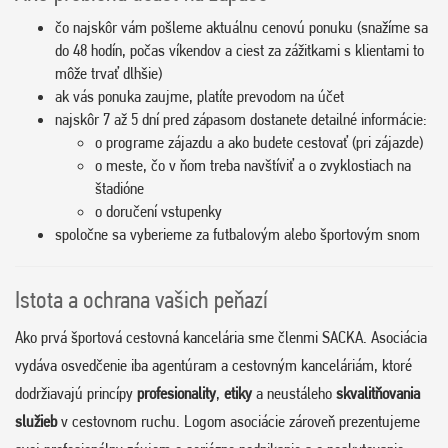
čo najskôr vám pošleme aktuálnu cenovú ponuku (snažíme sa
do 48 hodín, počas víkendov a ciest za zážitkami s klientami to
môže trvať dlhšie)
ak vás ponuka zaujme, platíte prevodom na účet
najskôr 7 až 5 dní pred zápasom dostanete detailné informácie:
o programe zájazdu a ako budete cestovať (pri zájazde)
o meste, čo v ňom treba navštíviť a o zvyklostiach na
štadióne
o doručení vstupenky
spoločne sa vyberieme za futbalovým alebo športovým snom
Istota a ochrana vašich peňazí
Ako prvá športová cestovná kancelária sme členmi SACKA. Asociácia
vydáva osvedčenie iba agentúram a cestovným kanceláriám, ktoré
dodržiavajú princípy
profesionality
,
etiky
a neustáleho
skvalitňovania
služieb
v cestovnom ruchu. Logom asociácie zároveň prezentujeme