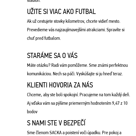
štadión.
UŽITE SI VIAC AKO FUTBAL
Ak už cestujete stovky kilometrov, chcete vidieť mesto.
Prevedieme vás najzaujímavejšími atrakciami. Spravíte si
chuť pred futbalom.
STARÁME SA O VÁS
Máte otázku? Radi vám pomôžeme. Sme známi perfektnou
komunikáciou. Nech sa páči. Vyskúšajte si ju hneď teraz.
KLIENTI HOVORIA ZA NÁS
Chceme, aby ste boli spokojní. Pracujeme na tom každý deň.
Aj vďaka vám sa pýšime priemerným hodnotením 9,47 z 10
bodov
S NAMI STE V BEZPEČÍ
Sme členom SACKA a poistení voči úpadku. Pre pokoj a