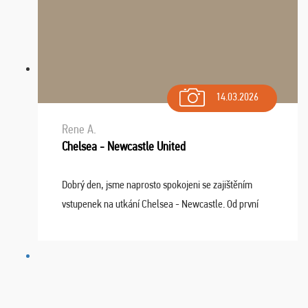
14.03.2026
Rene A.
Chelsea - Newcastle United
Dobrý den, jsme naprosto spokojeni se zajištěním
vstupenek na utkání Chelsea - Newcastle. Od první
chvíle fungovala komunikace na jedničku. Lístky jsme
dostali s včas a místa byla naprosto úžasná. ...