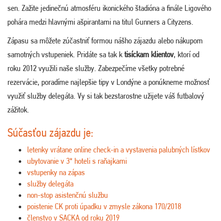
sen. Zažite jedinečnú atmosféru ikonického štadióna a finále Ligového
pohára medzi hlavnými ašpirantami na titul Gunners a Cityzens.
Zápasu sa môžete zúčastniť formou nášho zájazdu alebo nákupom
samotných vstupeniek. Pridáte sa tak k
tisíckam klientov
, ktorí od
roku 2012 využili naše služby. Zabezpečíme všetky potrebné
rezervácie, poradíme najlepšie tipy v Londýne a ponúkneme možnosť
využiť služby delegáta. Vy si tak bezstarostne užijete váš futbalový
zážitok.
Súčasťou zájazdu je:
letenky vrátane online check-in a vystavenia palubných lístkov
ubytovanie v 3* hoteli s raňajkami
vstupenky na zápas
služby delegáta
non-stop asistenčnú službu
poistenie CK proti úpadku v zmysle zákona 170/2018
členstvo v SACKA od roku 2019