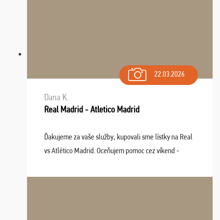
22.03.2026
Dana K.
Real Madrid - Atletico Madrid
Ďakujeme za vaše služby, kupovali sme lístky na Real
vs Atlético Madrid. Oceňujem pomoc cez víkend -
drobný problém vyriešila CK promptne a k našej
spokojnosti. Sedenie bolo dobré, štadión Barnabéu ...