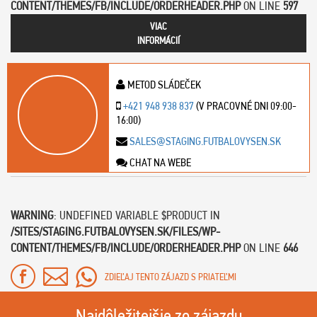
CONTENT/THEMES/FB/INCLUDE/ORDERHEADER.PHP
ON LINE
597
VIAC
INFORMÁCIÍ
METOD SLÁDEČEK
+421 948 938 837
(V PRACOVNÉ DNI 09:00-
16:00)
SALES@STAGING.FUTBALOVYSEN.SK
CHAT NA WEBE
WARNING
: UNDEFINED VARIABLE $PRODUCT IN
/SITES/STAGING.FUTBALOVYSEN.SK/FILES/WP-
CONTENT/THEMES/FB/INCLUDE/ORDERHEADER.PHP
ON LINE
646
ZDIEĽAJ TENTO ZÁJAZD S PRIATEĽMI
Najdôležitejšie zo zájazdu