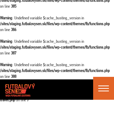
/sites/staging.futbalovysen.sk/files/wp-content/themes/fb/functions.php
on line
385
Warning
: Undefined variable $cache_busting_version in
/sites/staging.futbalovysen.sk/files/wp-content/themes/fb/functions.php
on line
386
Warning
: Undefined variable $cache_busting_version in
/sites/staging.futbalovysen.sk/files/wp-content/themes/fb/functions.php
on line
387
Warning
: Undefined variable $cache_busting_version in
/sites/staging.futbalovysen.sk/files/wp-content/themes/fb/functions.php
on line
388
Toggle
Warning
: Attempt to read property "ID" on false in
navigat
/sites/staging.futbalovysen.sk/files/wp-content/themes/fb/single-
travel.php
on line
7