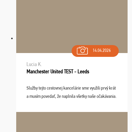
14.04.2026
Lucia K.
Manchester United TEST - Leeds
Služby tejto cestovnej kancelárie sme využili prvý krát
a musím povedať, že naplnila všetky naše očakávania.
Naozaj oceňujem skvelý prístup, zamestnanci sú k
dispozícii nonstop (milí, profesionálni ...