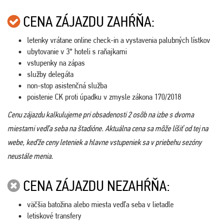
CENA ZÁJAZDU ZAHŔŇA:
letenky vrátane online check-in a vystavenia palubných lístkov
ubytovanie v 3* hoteli s raňajkami
vstupenky na zápas
služby delegáta
non-stop asistenčná služba
poistenie CK proti úpadku v zmysle zákona 170/2018
Cenu zájazdu kalkulujeme pri obsadenosti 2 osôb na izbe s dvoma
miestami vedľa seba na štadióne. Aktuálna cena sa môže líšiť od tej na
webe, keďže ceny leteniek a hlavne vstupeniek sa v priebehu sezóny
neustále menia.
CENA ZÁJAZDU NEZAHŔŇA:
väčšia batožina alebo miesta vedľa seba v lietadle
letiskové transfery