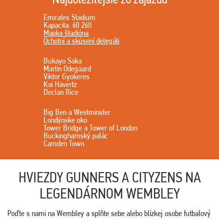
Emirates Stadium
Kapacita: 60 260
Mapka štadióna
Ochotní a skúsení delegáti
Bukayo Saka
Martin Odegaard
Viktor Gyokeres
Kai Havertz
Declan Rice
Big Ben a Westminster
Londýnske oko
Tower Bridge a Tower of London
Buckinghamský palác
Camden Town
HVIEZDY GUNNERS A CITYZENS NA
LEGENDÁRNOM WEMBLEY
Poďte s nami na Wembley a splňte sebe alebo blízkej osobe futbalový