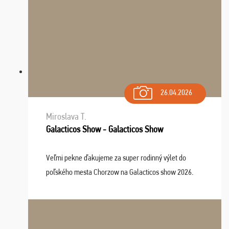
26.04.2026
Miroslava T.
Galacticos Show - Galacticos Show
Veľmi pekne ďakujeme za super rodinný výlet do
poľského mesta Chorzow na Galacticos show 2026.
Výlet sme si všetci užili, sprievodca Riško bol super.
Navštívili sme aj zábavný park Legendia, previe ...