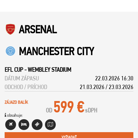
ARSENAL
MANCHESTER CITY
EFL CUP
-
WEMBLEY STADIUM
DÁTUM ZÁPASU
22.03.2026 16:30
ODCHOD / PRÍCHOD
21.03.2026 / 23.03.2026
599 €
ZÁJAZD BALÍK
OD
s
DPH
obsahuje:
VYŽIADAŤ