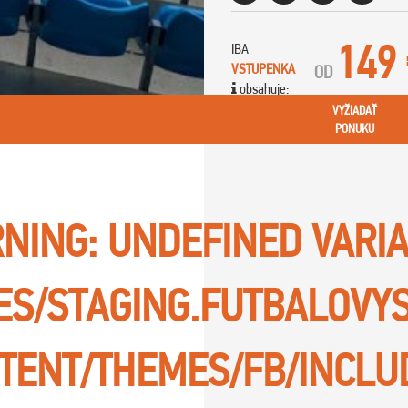
149
IBA
VSTUPENKA
OD
obsahuje:
VYŽIADAŤ
PONUKU
NING
: UNDEFINED VARI
TES/STAGING.FUTBALOVY
TENT/THEMES/FB/INCLU