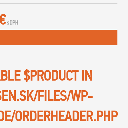
 €
s
DPH
ABLE $PRODUCT IN
SEN.SK/FILES/WP-
DE/ORDERHEADER.PHP