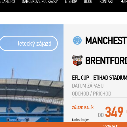
E JANEIRO
DARČEKOVÉ POUKÁŽKY
E-SHOP
BLOG
KONTAKT
P
MANCHESTE
letecký zájazd
BRENTFOR
EFL CUP
-
ETIHAD STADIU
DÁTUM ZÁPASU
ODCHOD / PRÍCHOD
349
ZÁJAZD BALÍK
OD
obsahuje: