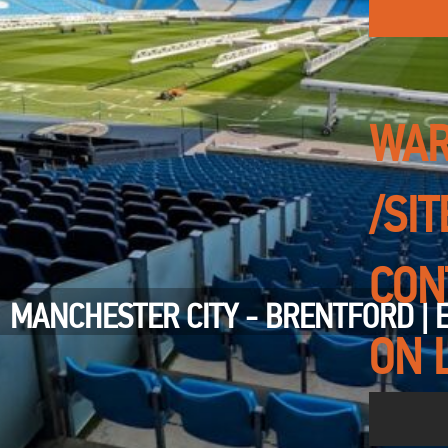
WAR
/SI
CON
MANCHESTER CITY - BRENTFORD | 
ON 