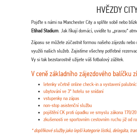
HVĚZDY CIT
Pojďte s námi na Manchester City a splňte sobě nebo blízk
Etihad Stadium
. Jak říkají domácí, uvidíte tu „pravou“ a
Zápasu se můžete zúčastnit formou našeho zájezdu nebo
využili našich služeb. Zajistíme všechny potřebné rezerva
Vy si tak bezstarostně užijete váš fotbalový zážitek.
V ceně základního zájezdového balíčku z
letenky včetně online check-in a vystavení palubníc
ubytování ve 3* hotelu se snídaní
vstupenky na zápas
non-stop asistenční službu
pojištění CK proti úpadku ve smyslu zákona 170/20
zkušenosti ve sportovním cestovním ruchu již od r
* doplňkové služby jako lepší kategorie lístků, delegáta, tr