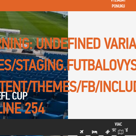
VYŽIADAŤ
PONUKU
NING
: UNDEFINED VARI
TES/STAGING.FUTBALOVY
TENT/THEMES/FB/INCLU
EFL CUP
LINE
254
VIAC
INFORMÁCIÍ