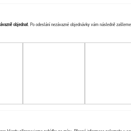
ávazně objednat
. Po odeslání nezávazné objednávky vám následně zašleme
a pro klienty připravujeme nabídky na míru. Přesné informace naleznete v c