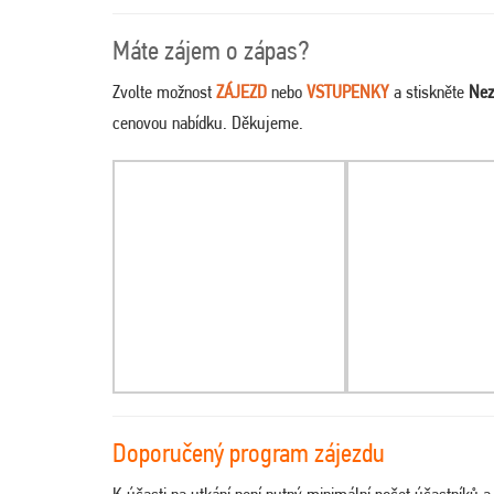
Máte zájem o zápas?
Zvolte možnost
ZÁJEZD
nebo
VSTUPENKY
a stiskněte
Nez
cenovou nabídku. Děkujeme.
Doporučený program zájezdu
K účasti na utkání není nutný minimální počet účastníků 