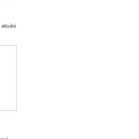
 aktuální
enové