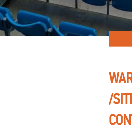
WAR
/SI
CON