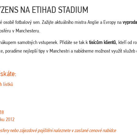
YZENS NA ETIHAD STADIUM
é osobě fotbalový sen. Zažijte aktuálního mistra Anglie a Evropy na
vyprod
tmosféru v Manchesteru.
 nákupem samotných vstupenek. Přidáte se tak k
tisícům klientů
, kteří od r
ce, poradíme nejlepší tipy v Manchestri a nabídneme možnost využít služeb 
ískáte:
h lístků
18
oku 2012
ansfery nebo zájezdové pojištění naleznete v zaslané cenové nabídce