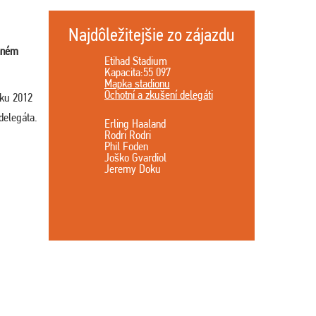
Najdôležitejšie zo zájazdu
aném
Etihad Stadium
Kapacita:55 097
Mapka stadionu
Ochotní a zkušení delegáti
oku 2012
delegáta.
Erling Haaland
Rodri Rodri
Phil Foden
Joško Gvardiol
Jeremy Doku