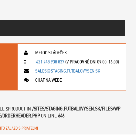
METOD SLÁDEČEK
+421 948 938 837
(V PRACOVNÉ DNI 09:00-16:00)
SALES@STAGING.FUTBALOVYSEN.SK
CHAT NA WEBE
BLE $PRODUCT IN
/SITES/STAGING.FUTBALOVYSEN.SK/FILES/WP-
E/ORDERHEADER.PHP
ON LINE
646
NTO ZÁJAZD S PRIATEĽMI