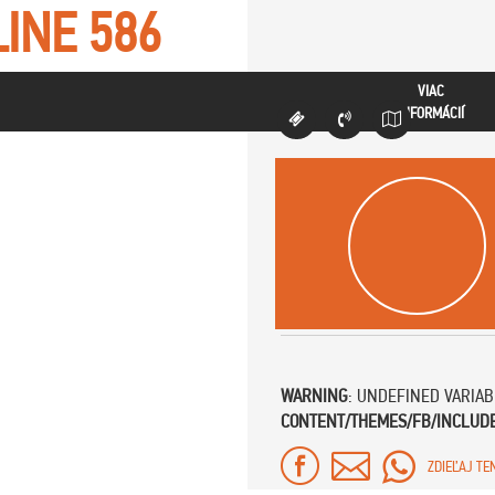
LINE
586
VIAC
INFORMÁCIÍ
WARNING
: UNDEFINED VARIA
CONTENT/THEMES/FB/INCLUD
ZDIEĽAJ TE