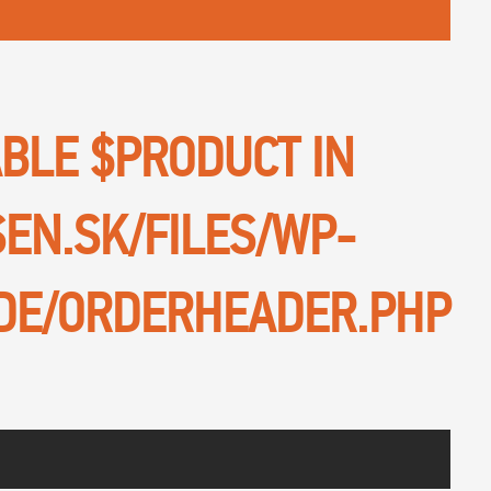
ABLE $PRODUCT IN
SEN.SK/FILES/WP-
DE/ORDERHEADER.PHP