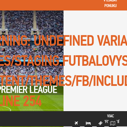
VYŽIADAŤ
PONUKU
NING
: UNDEFINED VARI
TES/STAGING.FUTBALOVY
TENT/THEMES/FB/INCLU
PREMIER LEAGUE
LINE
254
VIAC
INFORMÁCIÍ