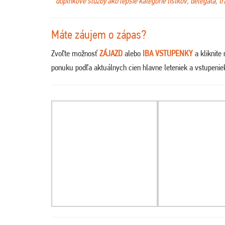
* doplnkové služby ako lepšie kategórie lístkov, delegáta, t
Máte záujem o zápas?
Zvoľte možnosť
ZÁJAZD
alebo
IBA VSTUPENKY
a kliknite
ponuku podľa aktuálnych cien hlavne leteniek a vstupeni