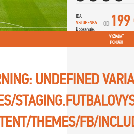
199
IBA
VSTUPENKA
OD
obsahuje:
VYŽIADAŤ
PONUKU
NING
: UNDEFINED VARI
TES/STAGING.FUTBALOVY
TENT/THEMES/FB/INCLU