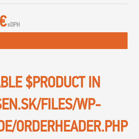
 €
s
DPH
ABLE $PRODUCT IN
SEN.SK/FILES/WP-
DE/ORDERHEADER.PHP