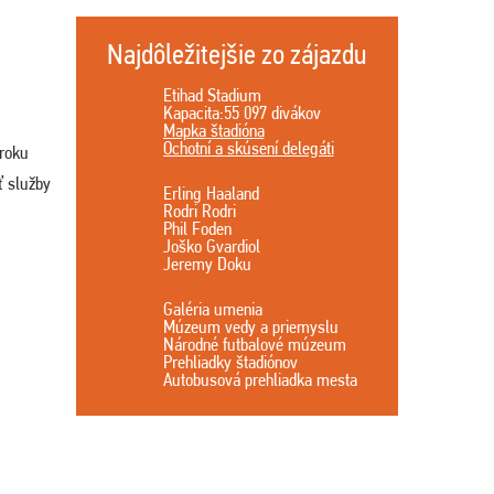
Najdôležitejšie zo zájazdu
Etihad Stadium
Kapacita:55 097 divákov
Mapka štadióna
Ochotní a skúsení delegáti
 roku
ť služby
Erling Haaland
Rodri Rodri
Phil Foden
Joško Gvardiol
Jeremy Doku
Galéria umenia
Múzeum vedy a priemyslu
Národné futbalové múzeum
Prehliadky štadiónov
Autobusová prehliadka mesta