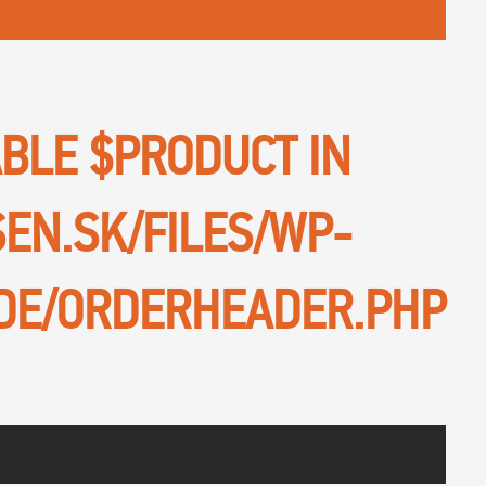
ABLE $PRODUCT IN
SEN.SK/FILES/WP-
DE/ORDERHEADER.PHP