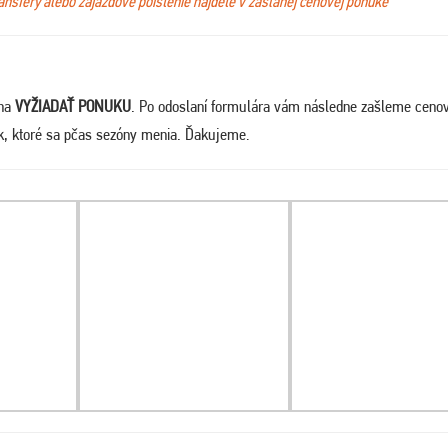
ransfery alebo zájazdové poistenie nájdete v zaslanej cenovej ponuke
 na
VYŽIADAŤ PONUKU
. Po odoslaní formulára vám následne zašleme ceno
ek, ktoré sa pčas sezóny menia. Ďakujeme
.