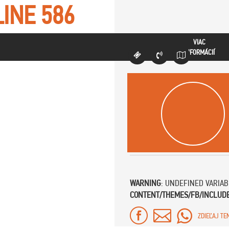
LINE
586
VIAC
INFORMÁCIÍ
WARNING
: UNDEFINED VARIA
CONTENT/THEMES/FB/INCLUD
ZDIEĽAJ TE