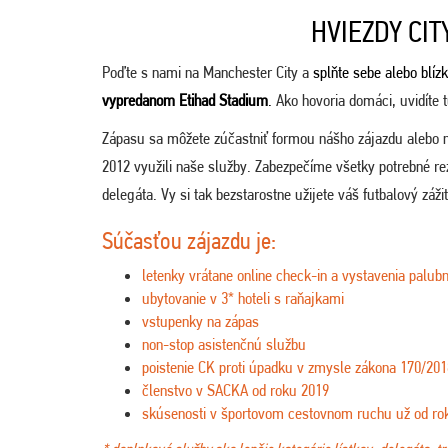
HVIEZDY CI
Poďte s nami na Manchester City a
splňte sebe alebo blíz
vypredanom Etihad Stadium
.
Ako hovoria domáci, uvidíte 
Zápasu sa môžete zúčastniť formou nášho zájazdu alebo 
2012 využili naše služby. Zabezpečíme všetky potrebné re
delegáta. Vy si tak bezstarostne užijete váš futbalový záži
Súčasťou zájazdu je:
letenky vrátane online check-in a vystavenia palubn
ubytovanie v 3* hoteli s raňajkami
vstupenky na zápas
non-stop asistenčnú službu
poistenie CK proti úpadku v zmysle zákona 170/201
členstvo v SACKA od roku 2019
skúsenosti v športovom cestovnom ruchu už od ro