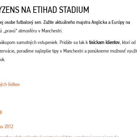
TYZENS NA ETIHAD STADIUM
kej osobe futbalový sen. Zažite aktuálneho majstra Anglicka a Európy na
tú „pravú“ atmosféru v Manchestri.
nákupom samotných vstupeniek. Pridáte sa tak k
tisíckam klientov
, ktorí od
zervácie, poradíme najlepšie tipy v Manchestri a ponúkneme možnosť využi
tok.
ých lístkov
8
ku 2012