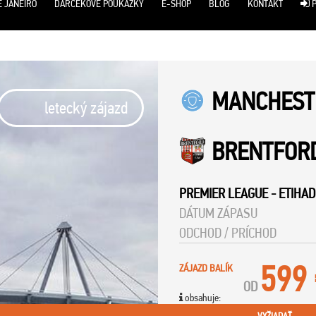
E JANEIRO
DARČEKOVÉ POUKÁŽKY
E-SHOP
BLOG
KONTAKT
P
MANCHESTE
letecký zájazd
BRENTFOR
PREMIER LEAGUE
-
ETIHAD
DÁTUM ZÁPASU
ODCHOD / PRÍCHOD
599
ZÁJAZD BALÍK
OD
obsahuje: