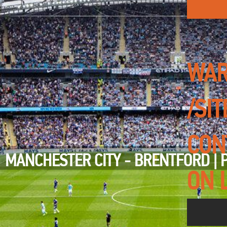
WAR
/SI
CON
MANCHESTER CITY - BRENTFORD | 
ON 