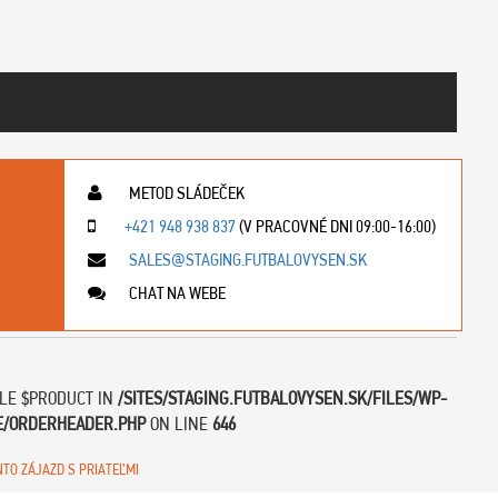
METOD SLÁDEČEK
+421 948 938 837
(V PRACOVNÉ DNI 09:00-16:00)
SALES@STAGING.FUTBALOVYSEN.SK
CHAT NA WEBE
BLE $PRODUCT IN
/SITES/STAGING.FUTBALOVYSEN.SK/FILES/WP-
E/ORDERHEADER.PHP
ON LINE
646
NTO ZÁJAZD S PRIATEĽMI