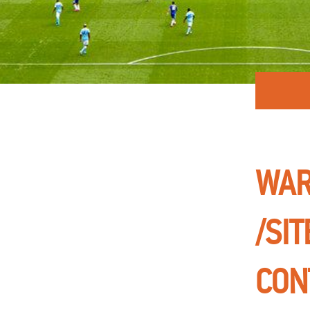
WAR
/SI
CON