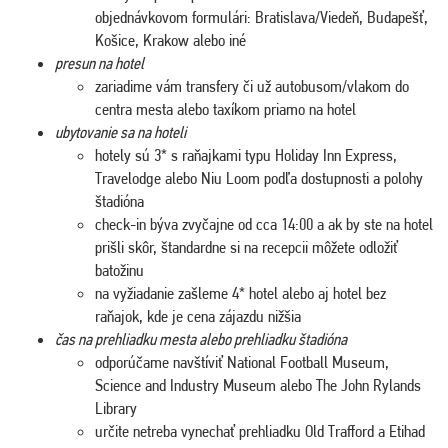
objednávkovom formulári: Bratislava/Viedeň, Budapešť,
Košice, Krakow alebo iné
presun na hotel
zariadime vám transfery či už autobusom/vlakom do
centra mesta alebo taxíkom priamo na hotel
ubytovanie sa na hoteli
hotely sú 3* s raňajkami typu Holiday Inn Express,
Travelodge alebo Niu Loom podľa dostupnosti a polohy
štadióna
check-in býva zvyčajne od cca 14:00 a ak by ste na hotel
prišli skôr, štandardne si na recepcii môžete odložiť
batožinu
na vyžiadanie zašleme 4* hotel alebo aj hotel bez
raňajok, kde je cena zájazdu nižšia
čas na prehliadku mesta alebo prehliadku štadióna
odporúčame navštíviť National Football Museum,
Science and Industry Museum alebo The John Rylands
Library
určite netreba vynechať prehliadku Old Trafford a Etihad