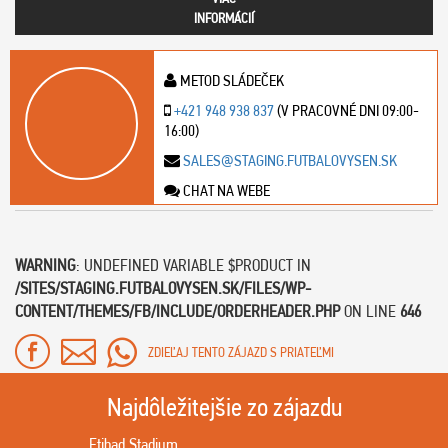
INFORMÁCIÍ
METOD SLÁDEČEK
+421 948 938 837
(V PRACOVNÉ DNI 09:00-
16:00)
SALES@STAGING.FUTBALOVYSEN.SK
CHAT NA WEBE
WARNING
: UNDEFINED VARIABLE $PRODUCT IN
/SITES/STAGING.FUTBALOVYSEN.SK/FILES/WP-
CONTENT/THEMES/FB/INCLUDE/ORDERHEADER.PHP
ON LINE
646
ZDIEĽAJ TENTO ZÁJAZD S PRIATEĽMI
Najdôležitejšie zo zájazdu
Etihad Stadium