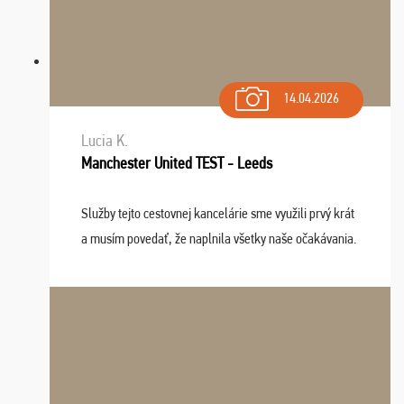
14.04.2026
Lucia K.
Manchester United TEST - Leeds
Služby tejto cestovnej kancelárie sme využili prvý krát
a musím povedať, že naplnila všetky naše očakávania.
Naozaj oceňujem skvelý prístup, zamestnanci sú k
dispozícii nonstop (milí, profesionálni ...