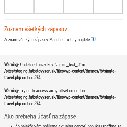
Zoznam všetkých zápasov
Zoznam všetkých zápasov Manchestru City nájdete
TU
.
Warning
: Undefined array key "zajazd_text_3" in
/sites/staging.futbalovysen.sk/files/wp-content/themes/fb/single-
travel.php
on line
374
Warning
: Trying to access array offset on null in
/sites/staging.futbalovysen.sk/files/wp-content/themes/fb/single-
travel.php
on line
374
Ako prebieha účasť na zápase
čo najskôr vám pošleme aktuálnu cenovú ponuku (snažíme sa