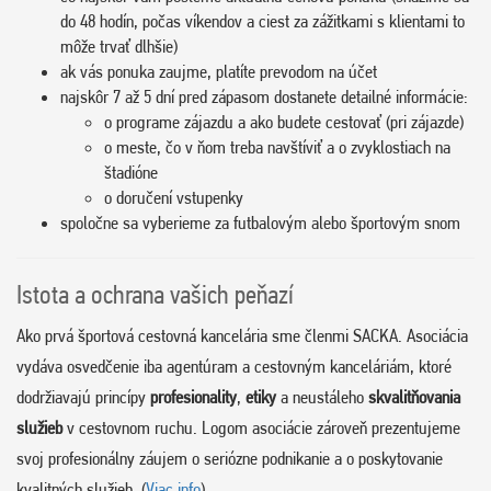
do 48 hodín, počas víkendov a ciest za zážitkami s klientami to
môže trvať dlhšie)
ak vás ponuka zaujme, platíte prevodom na účet
najskôr 7 až 5 dní pred zápasom dostanete detailné informácie:
o programe zájazdu a ako budete cestovať (pri zájazde)
o meste, čo v ňom treba navštíviť a o zvyklostiach na
štadióne
o doručení vstupenky
spoločne sa vyberieme za futbalovým alebo športovým snom
Istota a ochrana vašich peňazí
Ako prvá športová cestovná kancelária sme členmi SACKA. Asociácia
vydáva osvedčenie iba agentúram a cestovným kanceláriám, ktoré
dodržiavajú princípy
profesionality
,
etiky
a neustáleho
skvalitňovania
služieb
v cestovnom ruchu. Logom asociácie zároveň prezentujeme
svoj profesionálny záujem o seriózne podnikanie a o poskytovanie
kvalitných služieb. (
Viac info
)