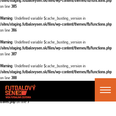
/sites/staging.futbalovysen.sk/files/wp-content/themes/fb/functions.php
on line
385
Warning
: Undefined variable $cache_busting_version in
/sites/staging.futbalovysen.sk/files/wp-content/themes/fb/functions.php
on line
386
Warning
: Undefined variable $cache_busting_version in
/sites/staging.futbalovysen.sk/files/wp-content/themes/fb/functions.php
on line
387
Warning
: Undefined variable $cache_busting_version in
/sites/staging.futbalovysen.sk/files/wp-content/themes/fb/functions.php
on line
388
Toggle
Warning
: Attempt to read property "ID" on false in
navigat
/sites/staging.futbalovysen.sk/files/wp-content/themes/fb/single-
travel.php
on line
7