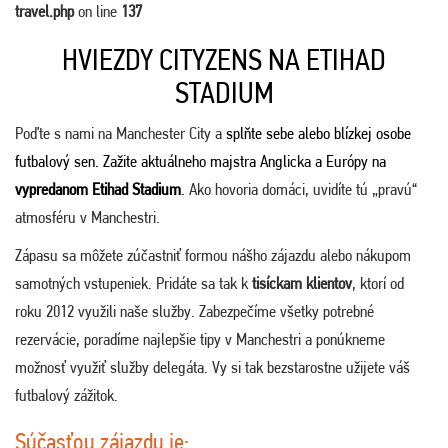
travel.php
on line
137
HVIEZDY CITYZENS NA ETIHAD
STADIUM
Poďte s nami na Manchester City a
splňte sebe alebo blízkej osobe
futbalový sen. Zažite aktuálneho majstra Anglicka a Európy na
vypredanom Etihad Stadium
.
Ako hovoria domáci, uvidíte tú „pravú“
atmosféru v Manchestri.
Zápasu sa môžete zúčastniť formou nášho zájazdu alebo nákupom
samotných vstupeniek. Pridáte sa tak k
tisíckam klientov
, ktorí od
roku 2012 využili naše služby. Zabezpečíme všetky potrebné
rezervácie, poradíme najlepšie tipy v Manchestri a ponúkneme
možnosť využiť služby delegáta. Vy si tak bezstarostne užijete váš
futbalový zážitok.
Súčasťou zájazdu je: