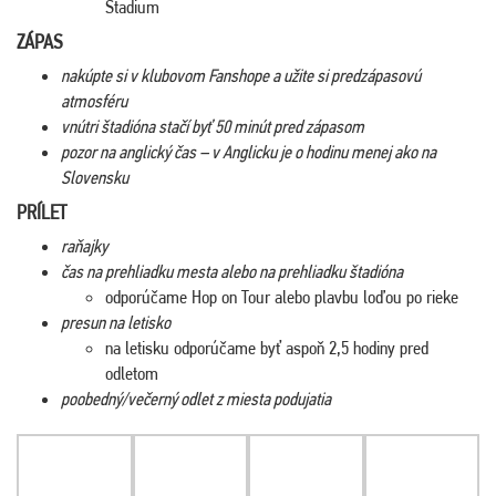
Stadium
ZÁPAS
nakúpte si v klubovom Fanshope a užite si predzápasovú
atmosféru
vnútri štadióna stačí byť 50 minút pred zápasom
pozor na anglický čas – v Anglicku je o hodinu menej ako na
Slovensku
PRÍLET
raňajky
čas na prehliadku mesta alebo na prehliadku štadióna
odporúčame Hop on Tour alebo plavbu loďou po rieke
presun na letisko
na letisku odporúčame byť aspoň 2,5 hodiny pred
odletom
poobedný/večerný odlet z miesta podujatia