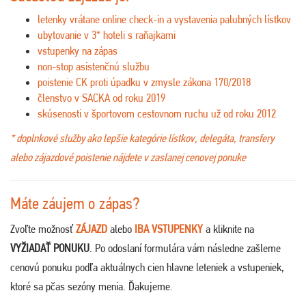
letenky vrátane online check-in a vystavenia palubných lístkov
ubytovanie v 3* hoteli s raňajkami
vstupenky na zápas
non-stop asistenčnú službu
poistenie CK proti úpadku v zmysle zákona 170/2018
členstvo v SACKA od roku 2019
skúsenosti v športovom cestovnom ruchu už od roku 2012
* doplnkové služby ako lepšie kategórie lístkov, delegáta, transfery
alebo zájazdové poistenie nájdete v zaslanej cenovej ponuke
Máte záujem o zápas?
Zvoľte možnosť
ZÁJAZD
alebo
IBA VSTUPENKY
a kliknite na
VYŽIADAŤ PONUKU
. Po odoslaní formulára vám následne zašleme
cenovú ponuku podľa aktuálnych cien hlavne leteniek a vstupeniek,
ktoré sa pčas sezóny menia. Ďakujeme
.