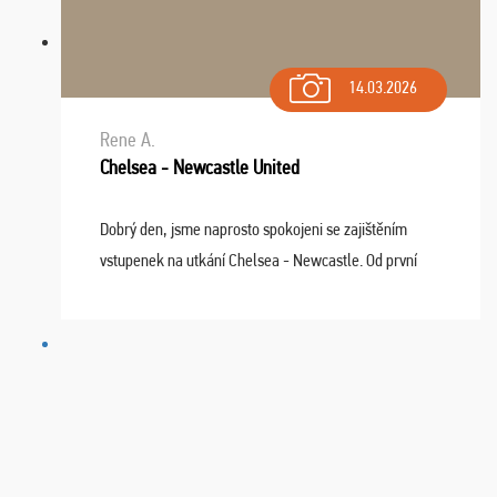
14.03.2026
Rene A.
Chelsea - Newcastle United
Dobrý den, jsme naprosto spokojeni se zajištěním
vstupenek na utkání Chelsea - Newcastle. Od první
chvíle fungovala komunikace na jedničku. Lístky jsme
dostali s včas a místa byla naprosto úžasná. ...