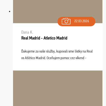
22.03.2026
Dana K.
Real Madrid - Atletico Madrid
Ďakujeme za vaše služby, kupovali sme lístky na Real
vs Atlético Madrid. Oceňujem pomoc cez víkend -
drobný problém vyriešila CK promptne a k našej
spokojnosti. Sedenie bolo dobré, štadión Barnabéu ...