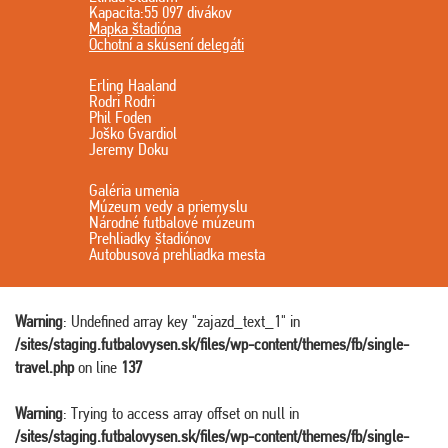
Kapacita:55 097 divákov
Mapka štadióna
Ochotní a skúsení delegáti
Erling Haaland
Rodri Rodri
Phil Foden
Joško Gvardiol
Jeremy Doku
Galéria umenia
Múzeum vedy a priemyslu
Národné futbalové múzeum
Prehliadky štadiónov
Autobusová prehliadka mesta
Warning
: Undefined array key "zajazd_text_1" in
/sites/staging.futbalovysen.sk/files/wp-content/themes/fb/single-
travel.php
on line
137
Warning
: Trying to access array offset on null in
/sites/staging.futbalovysen.sk/files/wp-content/themes/fb/single-