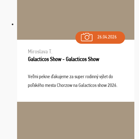
26.04.2026
Miroslava T.
Galacticos Show - Galacticos Show
Veľmi pekne ďakujeme za super rodinný výlet do
poľského mesta Chorzow na Galacticos show 2026.
Výlet sme si všetci užili, sprievodca Riško bol super.
Navštívili sme aj zábavný park Legendia, previe ...