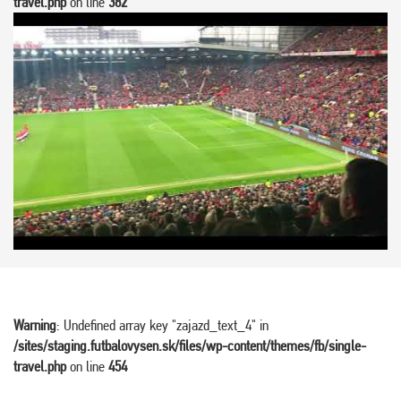
travel.php
on line
382
Warning
: Undefined array key "zajazd_text_4" in
/sites/staging.futbalovysen.sk/files/wp-content/themes/fb/single-
travel.php
on line
454