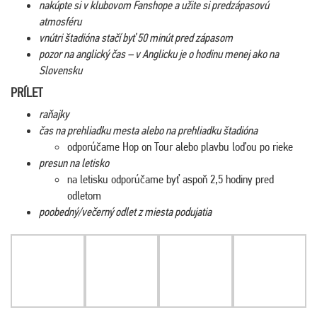
nakúpte si v klubovom Fanshope a užite si predzápasovú
atmosféru
vnútri štadióna stačí byť 50 minút pred zápasom
pozor na anglický čas – v Anglicku je o hodinu menej ako na
Slovensku
PRÍLET
raňajky
čas na prehliadku mesta alebo na prehliadku štadióna
odporúčame Hop on Tour alebo plavbu loďou po rieke
presun na letisko
na letisku odporúčame byť aspoň 2,5 hodiny pred
odletom
poobedný/večerný odlet z miesta podujatia