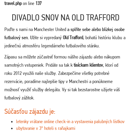
travel.php
on line
137
DIVADLO SNOV NA OLD TRAFFORD
Poďte s nami na Manchester United
a splňte sebe alebo blízkej osobe
futbalový sen. U
žite si vypredaný
Old Trafford
, bohatú históriu klubu a
jedinečnú atmosféru legendárneho futbalového stánku.
Zápasu sa môžete zúčastniť formou nášho zájazdu alebo nákupom
samotných vstupeniek. Pridáte sa tak k
tisíckam klientov
, ktorí od
roku 2012 využili naše služby. Zabezpečíme všetky potrebné
rezervácie, poradíme najlepšie tipy v Manchestri a ponúkneme
možnosť využiť služby delegáta. Vy si tak bezstarostne užijete váš
futbalový zážitok.
Súčasťou zájazdu je:
letenky vrátane online check-in a vystavenia palubných lístkov
ubytovanie v 3* hoteli s raňajkami