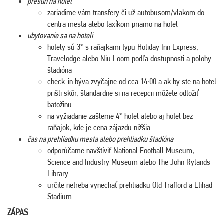
presun na hotel
zariadime vám transfery či už autobusom/vlakom do
centra mesta alebo taxíkom priamo na hotel
ubytovanie sa na hoteli
hotely sú 3* s raňajkami typu Holiday Inn Express,
Travelodge alebo Niu Loom podľa dostupnosti a polohy
štadióna
check-in býva zvyčajne od cca 14:00 a ak by ste na hotel
prišli skôr, štandardne si na recepcii môžete odložiť
batožinu
na vyžiadanie zašleme 4* hotel alebo aj hotel bez
raňajok, kde je cena zájazdu nižšia
čas na prehliadku mesta alebo prehliadku štadióna
odporúčame navštíviť National Football Museum,
Science and Industry Museum alebo The John Rylands
Library
určite netreba vynechať prehliadku Old Trafford a Etihad
Stadium
ZÁPAS