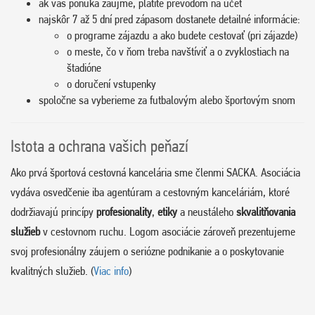
ak vás ponuka zaujme, platíte prevodom na účet
najskôr 7 až 5 dní pred zápasom dostanete detailné informácie:
o programe zájazdu a ako budete cestovať (pri zájazde)
o meste, čo v ňom treba navštíviť a o zvyklostiach na
štadióne
o doručení vstupenky
spoločne sa vyberieme za futbalovým alebo športovým snom
Istota a ochrana vašich peňazí
Ako prvá športová cestovná kancelária sme členmi SACKA. Asociácia
vydáva osvedčenie iba agentúram a cestovným kanceláriám, ktoré
dodržiavajú princípy
profesionality
,
etiky
a neustáleho
skvalitňovania
služieb
v cestovnom ruchu. Logom asociácie zároveň prezentujeme
svoj profesionálny záujem o seriózne podnikanie a o poskytovanie
kvalitných služieb. (
Viac info
)