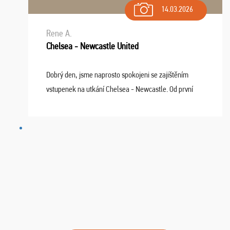
14.03.2026
Rene A.
Chelsea - Newcastle United
Dobrý den, jsme naprosto spokojeni se zajištěním
vstupenek na utkání Chelsea - Newcastle. Od první
chvíle fungovala komunikace na jedničku. Lístky jsme
dostali s včas a místa byla naprosto úžasná. ...