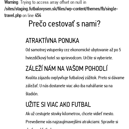
Warning
: Trying to access array offset on null in
/sites/staging.futbalovysen.sk/files/wp-content/themes/fb/single-
travel.php
on line
454
Prečo cestovať s nami?
ATRAKTÍVNA PONUKA
Od samotnej vstupenky cez ekonomické ubytovanie až po 5
hviezdičkový hotel so sprievodcom. Určite si vyberiete.
ZÁLEŽÍ NÁM NA VAŠOM POHODLÍ
Kvalita zájazdu ovplyvňuje futbalový zážitok. Preto si dávame
záležať. U nás dostanete viac ako iba naháňanie sa na
štadión.
UŽITE SI VIAC AKO FUTBAL
Ak už cestujete stovky kilometrov, chcete vidieť mesto.
Prevedieme vás najzaujímavejšími atrakciami. Spravíte si