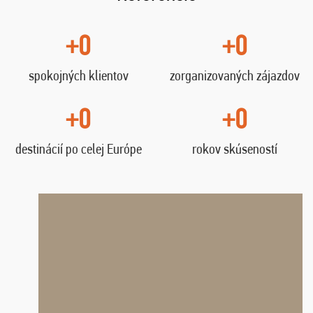
+0
+0
spokojných klientov
zorganizovaných zájazdov
+0
+0
destinácií po celej Európe
rokov skúseností