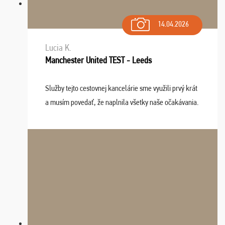
14.04.2026
Lucia K.
Manchester United TEST - Leeds
Služby tejto cestovnej kancelárie sme využili prvý krát
a musím povedať, že naplnila všetky naše očakávania.
Naozaj oceňujem skvelý prístup, zamestnanci sú k
dispozícii nonstop (milí, profesionálni ...