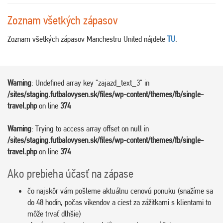
Zoznam všetkých zápasov
Zoznam všetkých zápasov Manchestru United nájdete
TU
.
Warning
: Undefined array key "zajazd_text_3" in
/sites/staging.futbalovysen.sk/files/wp-content/themes/fb/single-
travel.php
on line
374
Warning
: Trying to access array offset on null in
/sites/staging.futbalovysen.sk/files/wp-content/themes/fb/single-
travel.php
on line
374
Ako prebieha účasť na zápase
čo najskôr vám pošleme aktuálnu cenovú ponuku (snažíme sa
do 48 hodín, počas víkendov a ciest za zážitkami s klientami to
môže trvať dlhšie)