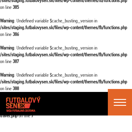
/sites/staging.futbalovysen.sk/files/wp-content/themes/fb/functions.php
on line
385
Warning
: Undefined variable $cache_busting_version in
/sites/staging.futbalovysen.sk/files/wp-content/themes/fb/functions.php
on line
386
Warning
: Undefined variable $cache_busting_version in
/sites/staging.futbalovysen.sk/files/wp-content/themes/fb/functions.php
on line
387
Warning
: Undefined variable $cache_busting_version in
/sites/staging.futbalovysen.sk/files/wp-content/themes/fb/functions.php
on line
388
Toggle
Warning
: Attempt to read property "ID" on false in
navigat
/sites/staging.futbalovysen.sk/files/wp-content/themes/fb/single-
travel.php
on line
7