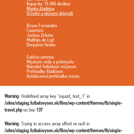
Kapacita: 76 000 divákov
Mapka štadióna
Ochotní a skúsení delegáti
Bruno Fernandes
Casemiro
Joshua Zirkzee
Matthijs de Ligt
Benjamin Sesko
Galéria umenia
Múzeum vedy a priemyslu
Národné futbalové múzeum
Prehliadky štadiónov
Autobusová prehliadka mesta
Warning
: Undefined array key "zajazd_text_1" in
/sites/staging.futbalovysen.sk/files/wp-content/themes/fb/single-
travel.php
on line
137
Warning
: Trying to access array offset on null in
/sites/staging.futbalovysen.sk/files/wp-content/themes/fb/single-