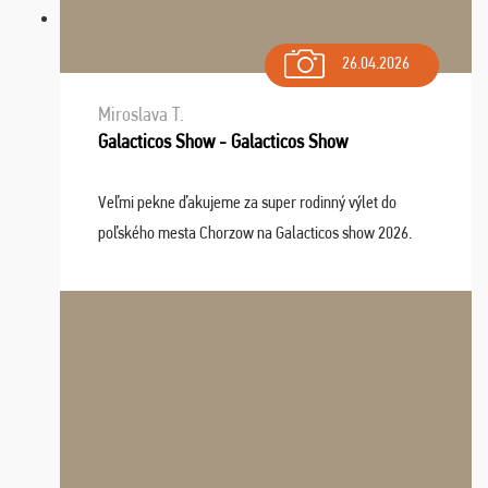
26.04.2026
Miroslava T.
Galacticos Show - Galacticos Show
Veľmi pekne ďakujeme za super rodinný výlet do
poľského mesta Chorzow na Galacticos show 2026.
Výlet sme si všetci užili, sprievodca Riško bol super.
Navštívili sme aj zábavný park Legendia, previe ...