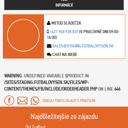
INFORMÁCIÍ
METOD SLÁDEČEK
+421 948 938 837
(V PRACOVNÉ DNI 09:00-
16:00)
SALES@STAGING.FUTBALOVYSEN.SK
CHAT NA WEBE
WARNING
: UNDEFINED VARIABLE $PRODUCT IN
/SITES/STAGING.FUTBALOVYSEN.SK/FILES/WP-
CONTENT/THEMES/FB/INCLUDE/ORDERHEADER.PHP
ON LINE
646
ZDIEĽAJ TENTO ZÁJAZD S PRIATEĽMI
Najdôležitejšie zo zájazdu
Old Trafford