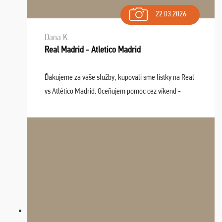
22.03.2026
Dana K.
Real Madrid - Atletico Madrid
Ďakujeme za vaše služby, kupovali sme lístky na Real
vs Atlético Madrid. Oceňujem pomoc cez víkend -
drobný problém vyriešila CK promptne a k našej
spokojnosti. Sedenie bolo dobré, štadión Barnabéu ...