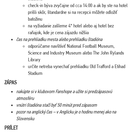
check-in býva zvyčajne od cca 14:00 a ak by ste na hotel
prišli skôr, štandardne si na recepcii môžete odložiť
batožinu
na vyžiadanie zašleme 4* hotel alebo aj hotel bez
raňajok, kde je cena zájazdu nižšia
čas na prehliadku mesta alebo prehliadku štadióna
odporúčame navštíviť National Football Museum,
Science and Industry Museum alebo The John Rylands
Library
určite netreba vynechať prehliadku Old Trafford a Etihad
Stadium
ZÁPAS
nakúpte si v klubovom Fanshope a užite si predzápasovú
atmosféru
vnútri štadióna stačí byť 50 minút pred zápasom
pozor na anglický čas – v Anglicku je o hodinu menej ako na
Slovensku
PRÍLET