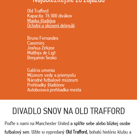
Old Trafford
Kapacita: 76 000 divákov
Mapka štadióna
Ochotní a skúsení delegáti
Bruno Fernandes
Casemiro
Joshua Zirkzee
Matthijs de Ligt
Benjamin Sesko
Galéria umenia
Múzeum vedy a priemyslu
Národné futbalové múzeum
Prehliadky štadiónov
Autobusová prehliadka mesta
DIVADLO SNOV NA OLD TRAFFORD
Poďte s nami na Manchester United
a splňte sebe alebo blízkej osobe
futbalový sen. U
žite si vypredaný
Old Trafford
, bohatú históriu klubu a