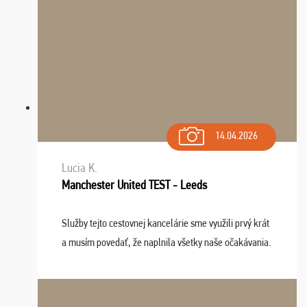
14.04.2026
Lucia K.
Manchester United TEST - Leeds
Služby tejto cestovnej kancelárie sme využili prvý krát
a musím povedať, že naplnila všetky naše očakávania.
Naozaj oceňujem skvelý prístup, zamestnanci sú k
dispozícii nonstop (milí, profesionálni ...