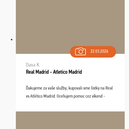
22.03.2026
Dana K.
Real Madrid - Atletico Madrid
Ďakujeme za vaše služby, kupovali sme lístky na Real
vs Atlético Madrid. Oceňujem pomoc cez víkend -
drobný problém vyriešila CK promptne a k našej
spokojnosti. Sedenie bolo dobré, štadión Barnabéu ...