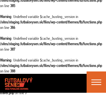
/sites/staging.futbalovysen.sk/files/wp-content/themes/fb/functions.php
on line
385
Warning
: Undefined variable $cache_busting_version in
/sites/staging.futbalovysen.sk/files/wp-content/themes/fb/functions.php
on line
386
Warning
: Undefined variable $cache_busting_version in
/sites/staging.futbalovysen.sk/files/wp-content/themes/fb/functions.php
on line
387
Warning
: Undefined variable $cache_busting_version in
/sites/staging.futbalovysen.sk/files/wp-content/themes/fb/functions.php
on line
388
Toggle
Warning
: Attempt to read property "ID" on false in
navigat
/sites/staging.futbalovysen.sk/files/wp-content/themes/fb/single-
travel.php
on line
7