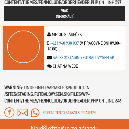
CONTENT/THEMES/FB/INCLUDE/ORDERHEADER.PHP
ON LINE
597
VIAC
INFORMÁCIÍ
METOD SLÁDEČEK
+421 948 938 837
(V PRACOVNÉ DNI 09:00-
16:00)
SALES@STAGING.FUTBALOVYSEN.SK
CHAT NA WEBE
WARNING
: UNDEFINED VARIABLE $PRODUCT IN
/SITES/STAGING.FUTBALOVYSEN.SK/FILES/WP-
CONTENT/THEMES/FB/INCLUDE/ORDERHEADER.PHP
ON LINE
646
ZDIEĽAJ TENTO ZÁJAZD S PRIATEĽMI
Najdôležitejšie zo zájazdu