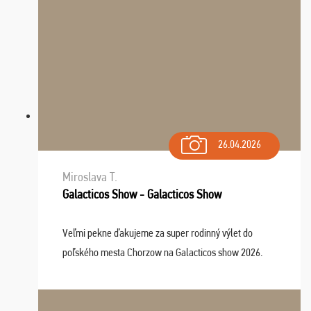
26.04.2026
Miroslava T.
Galacticos Show - Galacticos Show
Veľmi pekne ďakujeme za super rodinný výlet do
poľského mesta Chorzow na Galacticos show 2026.
Výlet sme si všetci užili, sprievodca Riško bol super.
Navštívili sme aj zábavný park Legendia, previe ...