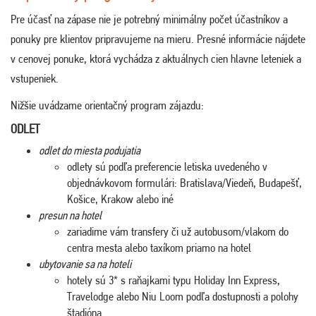
Pre účasť na zápase nie je potrebný minimálny počet účastníkov a
ponuky pre klientov pripravujeme na mieru. Presné informácie nájdete
v cenovej ponuke, ktorá vychádza z aktuálnych cien hlavne leteniek a
vstupeniek.
Nižšie uvádzame orientačný program zájazdu:
ODLET
odlet do miesta podujatia
odlety sú podľa preferencie letiska uvedeného v
objednávkovom formulári: Bratislava/Viedeň, Budapešť,
Košice, Krakow alebo iné
presun na hotel
zariadime vám transfery či už autobusom/vlakom do
centra mesta alebo taxíkom priamo na hotel
ubytovanie sa na hoteli
hotely sú 3* s raňajkami typu Holiday Inn Express,
Travelodge alebo Niu Loom podľa dostupnosti a polohy
štadióna