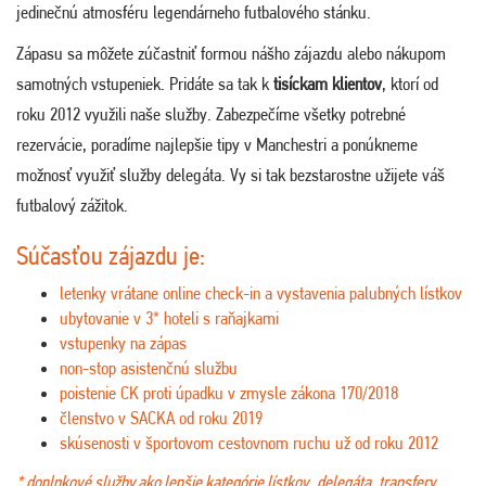
jedinečnú atmosféru legendárneho futbalového stánku.
Zápasu sa môžete zúčastniť formou nášho zájazdu alebo nákupom
samotných vstupeniek. Pridáte sa tak k
tisíckam klientov
, ktorí od
roku 2012 využili naše služby. Zabezpečíme všetky potrebné
rezervácie, poradíme najlepšie tipy v Manchestri a ponúkneme
možnosť využiť služby delegáta. Vy si tak bezstarostne užijete váš
futbalový zážitok.
Súčasťou zájazdu je:
letenky vrátane online check-in a vystavenia palubných lístkov
ubytovanie v 3* hoteli s raňajkami
vstupenky na zápas
non-stop asistenčnú službu
poistenie CK proti úpadku v zmysle zákona 170/2018
členstvo v SACKA od roku 2019
skúsenosti v športovom cestovnom ruchu už od roku 2012
* doplnkové služby ako lepšie kategórie lístkov, delegáta, transfery