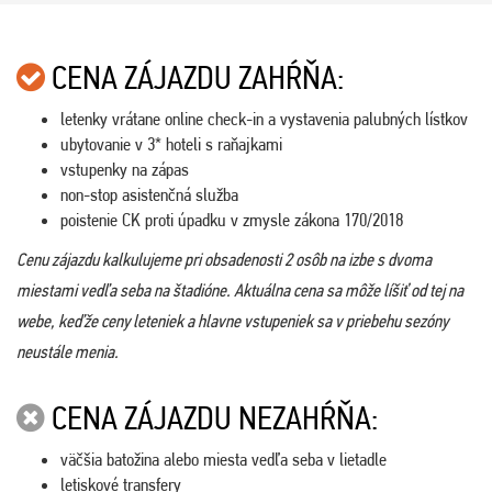
CENA ZÁJAZDU ZAHŔŇA:
letenky vrátane online check-in a vystavenia palubných lístkov
ubytovanie v 3* hoteli s raňajkami
vstupenky na zápas
non-stop asistenčná služba
poistenie CK proti úpadku v zmysle zákona 170/2018
Cenu zájazdu kalkulujeme pri obsadenosti 2 osôb na izbe s dvoma
miestami vedľa seba na štadióne. Aktuálna cena sa môže líšiť od tej na
webe, keďže ceny leteniek a hlavne vstupeniek sa v priebehu sezóny
neustále menia.
CENA ZÁJAZDU NEZAHŔŇA:
väčšia batožina alebo miesta vedľa seba v lietadle
letiskové transfery