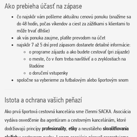
Ako prebieha účasť na zápase
čo najskôr vám pošleme aktuálnu cenovú ponuku (snažíme sa
do 48 hodín, počas víkendov a ciest za zážitkami s klientami to
môže trvať dlhšie)
ak vás ponuka zaujme, platíte prevodom na účet
najskôr 7 až 5 dní pred zápasom dostanete detailné informácie:
o programe zájazdu a ako budete cestovať (pri zájazde)
o meste, čo v ňom treba navštíviť a o zvyklostiach na
štadióne
o doručení vstupenky
spoločne sa vyberieme za futbalovým alebo športovým snom
Istota a ochrana vašich peňazí
Ako prvá športová cestovná kancelária sme členmi SACKA. Asociácia
vydáva osvedčenie iba agentúram a cestovným kanceláriám, ktoré
dodržiavajú princípy
profesionality
,
etiky
a neustáleho
skvalitňovania