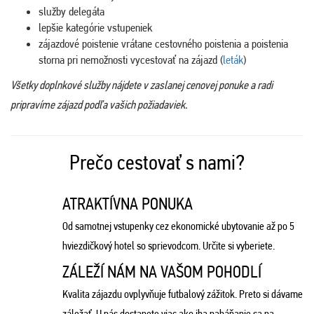
služby delegáta
lepšie kategórie vstupeniek
zájazdové poistenie vrátane cestovného poistenia a poistenia
storna pri nemožnosti vycestovať na zájazd (
leták
)
Všetky doplnkové služby nájdete v zaslanej cenovej ponuke a radi
pripravíme zájazd podľa vašich požiadaviek.
Prečo cestovať s nami?
ATRAKTÍVNA PONUKA
Od samotnej vstupenky cez ekonomické ubytovanie až po 5
hviezdičkový hotel so sprievodcom. Určite si vyberiete.
ZÁLEŽÍ NÁM NA VAŠOM POHODLÍ
Kvalita zájazdu ovplyvňuje futbalový zážitok. Preto si dávame
záležať. U nás dostanete viac ako iba naháňanie sa na