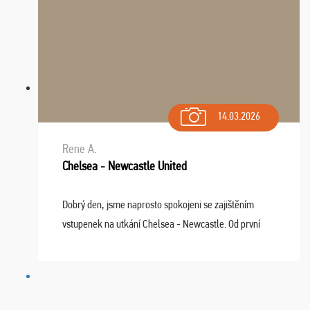
14.03.2026
Rene A.
Chelsea - Newcastle United
Dobrý den, jsme naprosto spokojeni se zajištěním
vstupenek na utkání Chelsea - Newcastle. Od první
chvíle fungovala komunikace na jedničku. Lístky jsme
dostali s včas a místa byla naprosto úžasná. ...