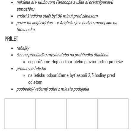
nakúpte si v klubovom Fanshope a užite si predzápasovú
atmosféru
vnútri štadióna stačí byť 50 minút pred zápasom
pozor na anglický čas – v Anglicku je o hodinu menej ako na
Slovensku
PRÍLET
raňajky
čas na prehliadku mesta alebo na prehliadku štadióna
odporúčame Hop on Tour alebo plavbu loďou po rieke
presun na letisko
na letisku odporúčame byť aspoň 2,5 hodiny pred
odletom
poobedný/večerný odlet z miesta podujatia