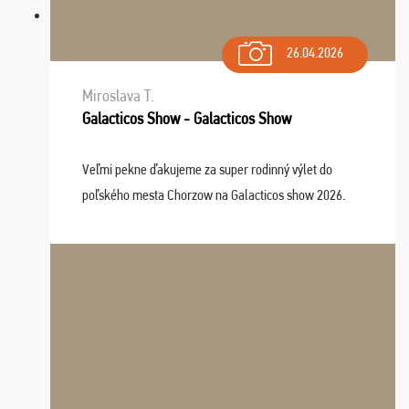
26.04.2026
Miroslava T.
Galacticos Show - Galacticos Show
Veľmi pekne ďakujeme za super rodinný výlet do
poľského mesta Chorzow na Galacticos show 2026.
Výlet sme si všetci užili, sprievodca Riško bol super.
Navštívili sme aj zábavný park Legendia, previe ...