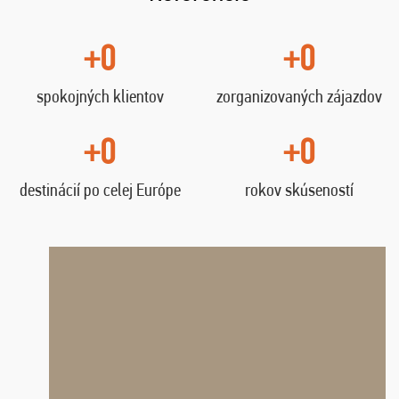
+0
+0
spokojných klientov
zorganizovaných zájazdov
+0
+0
destinácií po celej Európe
rokov skúseností