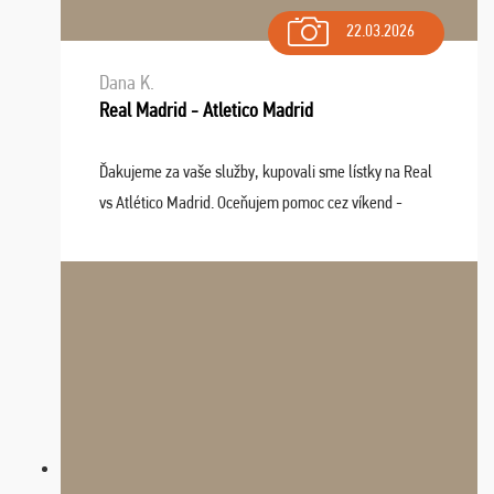
22.03.2026
Dana K.
Real Madrid - Atletico Madrid
Ďakujeme za vaše služby, kupovali sme lístky na Real
vs Atlético Madrid. Oceňujem pomoc cez víkend -
drobný problém vyriešila CK promptne a k našej
spokojnosti. Sedenie bolo dobré, štadión Barnabéu ...