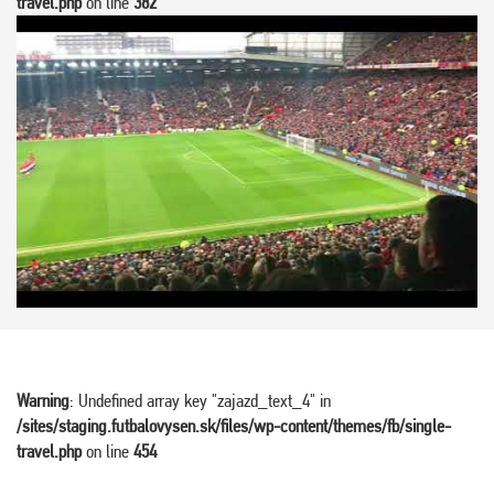
travel.php
on line
382
Warning
: Undefined array key "zajazd_text_4" in
/sites/staging.futbalovysen.sk/files/wp-content/themes/fb/single-
travel.php
on line
454