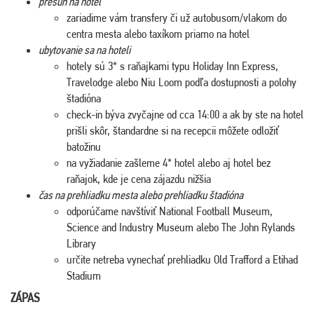
presun na hotel
zariadime vám transfery či už autobusom/vlakom do
centra mesta alebo taxíkom priamo na hotel
ubytovanie sa na hoteli
hotely sú 3* s raňajkami typu Holiday Inn Express,
Travelodge alebo Niu Loom podľa dostupnosti a polohy
štadióna
check-in býva zvyčajne od cca 14:00 a ak by ste na hotel
prišli skôr, štandardne si na recepcii môžete odložiť
batožinu
na vyžiadanie zašleme 4* hotel alebo aj hotel bez
raňajok, kde je cena zájazdu nižšia
čas na prehliadku mesta alebo prehliadku štadióna
odporúčame navštíviť National Football Museum,
Science and Industry Museum alebo The John Rylands
Library
určite netreba vynechať prehliadku Old Trafford a Etihad
Stadium
ZÁPAS