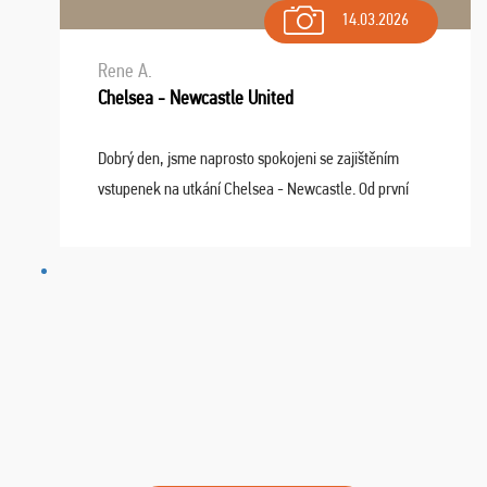
14.03.2026
Rene A.
Chelsea - Newcastle United
Dobrý den, jsme naprosto spokojeni se zajištěním
vstupenek na utkání Chelsea - Newcastle. Od první
chvíle fungovala komunikace na jedničku. Lístky jsme
dostali s včas a místa byla naprosto úžasná. ...