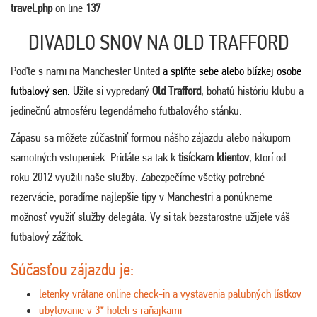
travel.php
on line
137
DIVADLO SNOV NA OLD TRAFFORD
Poďte s nami na Manchester United
a splňte sebe alebo blízkej osobe
futbalový sen. U
žite si vypredaný
Old Trafford
, bohatú históriu klubu a
jedinečnú atmosféru legendárneho futbalového stánku.
Zápasu sa môžete zúčastniť formou nášho zájazdu alebo nákupom
samotných vstupeniek. Pridáte sa tak k
tisíckam klientov
, ktorí od
roku 2012 využili naše služby. Zabezpečíme všetky potrebné
rezervácie, poradíme najlepšie tipy v Manchestri a ponúkneme
možnosť využiť služby delegáta. Vy si tak bezstarostne užijete váš
futbalový zážitok.
Súčasťou zájazdu je:
letenky vrátane online check-in a vystavenia palubných lístkov
ubytovanie v 3* hoteli s raňajkami