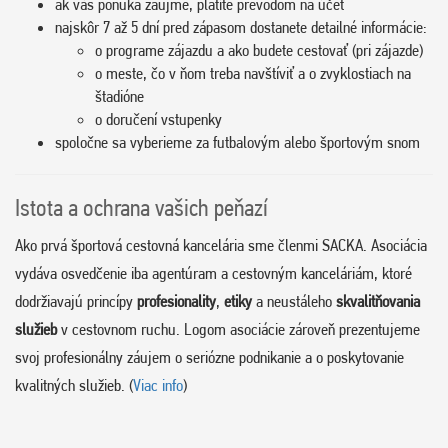
ak vás ponuka zaujme, platíte prevodom na účet
najskôr 7 až 5 dní pred zápasom dostanete detailné informácie:
o programe zájazdu a ako budete cestovať (pri zájazde)
o meste, čo v ňom treba navštíviť a o zvyklostiach na
štadióne
o doručení vstupenky
spoločne sa vyberieme za futbalovým alebo športovým snom
Istota a ochrana vašich peňazí
Ako prvá športová cestovná kancelária sme členmi SACKA. Asociácia
vydáva osvedčenie iba agentúram a cestovným kanceláriám, ktoré
dodržiavajú princípy
profesionality
,
etiky
a neustáleho
skvalitňovania
služieb
v cestovnom ruchu. Logom asociácie zároveň prezentujeme
svoj profesionálny záujem o seriózne podnikanie a o poskytovanie
kvalitných služieb. (
Viac info
)