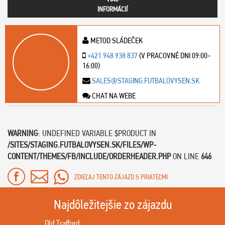
INFORMÁCIÍ
METOD SLÁDEČEK
+421 948 938 837
(V PRACOVNÉ DNI 09:00-
16:00)
SALES@STAGING.FUTBALOVYSEN.SK
CHAT NA WEBE
WARNING
: UNDEFINED VARIABLE $PRODUCT IN
/SITES/STAGING.FUTBALOVYSEN.SK/FILES/WP-
CONTENT/THEMES/FB/INCLUDE/ORDERHEADER.PHP
ON LINE
646
ZDIEĽAJ TENTO ZÁJAZD S PRIATEĽMI
Najdôležitejšie zo zájazdu
Old Trafford