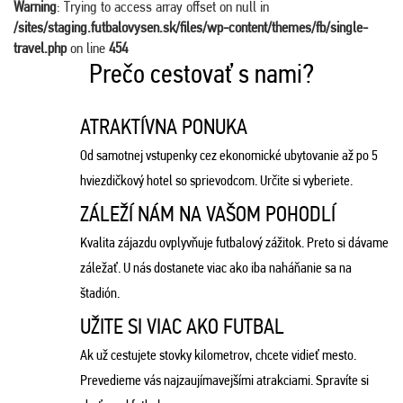
Warning
: Trying to access array offset on null in
/sites/staging.futbalovysen.sk/files/wp-content/themes/fb/single-
travel.php
on line
454
Prečo cestovať s nami?
ATRAKTÍVNA PONUKA
Od samotnej vstupenky cez ekonomické ubytovanie až po 5
hviezdičkový hotel so sprievodcom. Určite si vyberiete.
ZÁLEŽÍ NÁM NA VAŠOM POHODLÍ
Kvalita zájazdu ovplyvňuje futbalový zážitok. Preto si dávame
záležať. U nás dostanete viac ako iba naháňanie sa na
štadión.
UŽITE SI VIAC AKO FUTBAL
Ak už cestujete stovky kilometrov, chcete vidieť mesto.
Prevedieme vás najzaujímavejšími atrakciami. Spravíte si