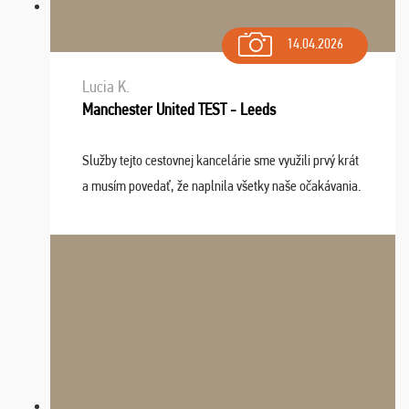
14.04.2026
Lucia K.
Manchester United TEST - Leeds
Služby tejto cestovnej kancelárie sme využili prvý krát
a musím povedať, že naplnila všetky naše očakávania.
Naozaj oceňujem skvelý prístup, zamestnanci sú k
dispozícii nonstop (milí, profesionálni ...