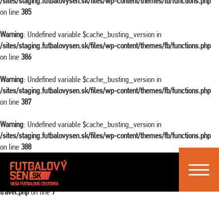
/sites/staging.futbalovysen.sk/files/wp-content/themes/fb/functions.php
on line
385
Warning
: Undefined variable $cache_busting_version in
/sites/staging.futbalovysen.sk/files/wp-content/themes/fb/functions.php
on line
386
Warning
: Undefined variable $cache_busting_version in
/sites/staging.futbalovysen.sk/files/wp-content/themes/fb/functions.php
on line
387
Warning
: Undefined variable $cache_busting_version in
/sites/staging.futbalovysen.sk/files/wp-content/themes/fb/functions.php
on line
388
Toggle
Warning
: Attempt to read property "ID" on false in
navigat
/sites/staging.futbalovysen.sk/files/wp-content/themes/fb/single-
travel.php
on line
7