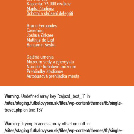
Kapacita: 76 000 divákov
Mapka štadióna
Ochotní a skúsení delegáti
Bruno Fernandes
Casemiro
Joshua Zirkzee
Matthijs de Ligt
Benjamin Sesko
Galéria umenia
Múzeum vedy a priemyslu
Národné futbalové múzeum
Prehliadky štadiónov
Autobusová prehliadka mesta
Warning
: Undefined array key "zajazd_text_1" in
/sites/staging.futbalovysen.sk/files/wp-content/themes/fb/single-
travel.php
on line
137
Warning
: Trying to access array offset on null in
/sites/staging.futbalovysen.sk/files/wp-content/themes/fb/single-