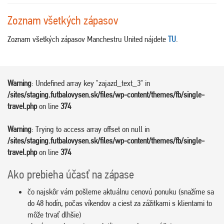
Zoznam všetkých zápasov
Zoznam všetkých zápasov Manchestru United nájdete
TU
.
Warning
: Undefined array key "zajazd_text_3" in
/sites/staging.futbalovysen.sk/files/wp-content/themes/fb/single-
travel.php
on line
374
Warning
: Trying to access array offset on null in
/sites/staging.futbalovysen.sk/files/wp-content/themes/fb/single-
travel.php
on line
374
Ako prebieha účasť na zápase
čo najskôr vám pošleme aktuálnu cenovú ponuku (snažíme sa
do 48 hodín, počas víkendov a ciest za zážitkami s klientami to
môže trvať dlhšie)