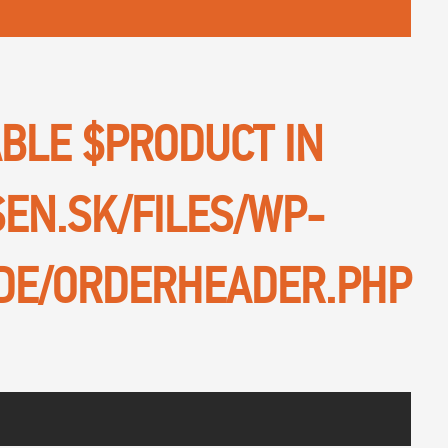
ABLE $PRODUCT IN
SEN.SK/FILES/WP-
DE/ORDERHEADER.PHP