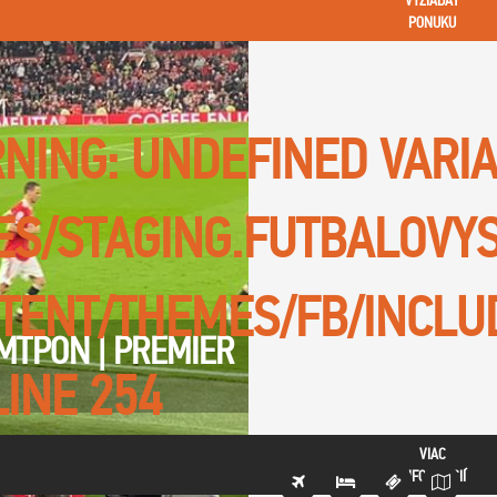
VYŽIADAŤ
PONUKU
NING
: UNDEFINED VARI
TES/STAGING.FUTBALOVY
TENT/THEMES/FB/INCLU
TPON | PREMIER
LINE
254
VIAC
INFORMÁCIÍ