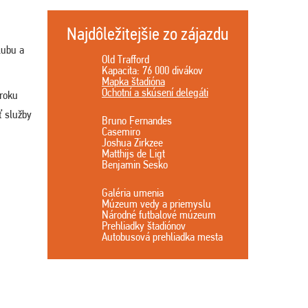
Najdôležitejšie zo zájazdu
klubu a
Old Trafford
Kapacita: 76 000 divákov
Mapka štadióna
Ochotní a skúsení delegáti
 roku
ť služby
Bruno Fernandes
Casemiro
Joshua Zirkzee
Matthijs de Ligt
Benjamin Sesko
Galéria umenia
Múzeum vedy a priemyslu
Národné futbalové múzeum
Prehliadky štadiónov
Autobusová prehliadka mesta