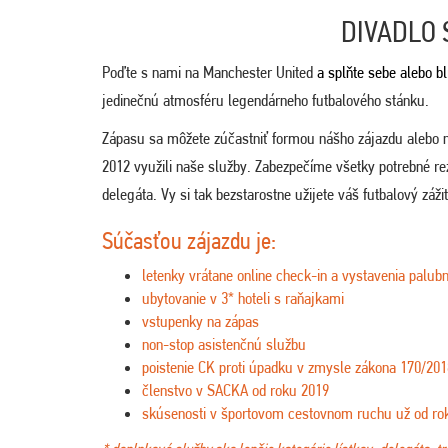
DIVADLO 
Poďte s nami na Manchester United
a splňte sebe alebo bl
jedinečnú atmosféru legendárneho futbalového stánku.
Zápasu sa môžete zúčastniť formou nášho zájazdu alebo 
2012 využili naše služby. Zabezpečíme všetky potrebné re
delegáta. Vy si tak bezstarostne užijete váš futbalový záži
Súčasťou zájazdu je:
letenky vrátane online check-in a vystavenia palubn
ubytovanie v 3* hoteli s raňajkami
vstupenky na zápas
non-stop asistenčnú službu
poistenie CK proti úpadku v zmysle zákona 170/201
členstvo v SACKA od roku 2019
skúsenosti v športovom cestovnom ruchu už od ro