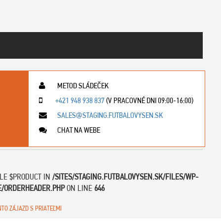
METOD SLÁDEČEK
+421 948 938 837
(V PRACOVNÉ DNI 09:00-16:00)
SALES@STAGING.FUTBALOVYSEN.SK
CHAT NA WEBE
BLE $PRODUCT IN
/SITES/STAGING.FUTBALOVYSEN.SK/FILES/WP-
E/ORDERHEADER.PHP
ON LINE
646
NTO ZÁJAZD S PRIATEĽMI