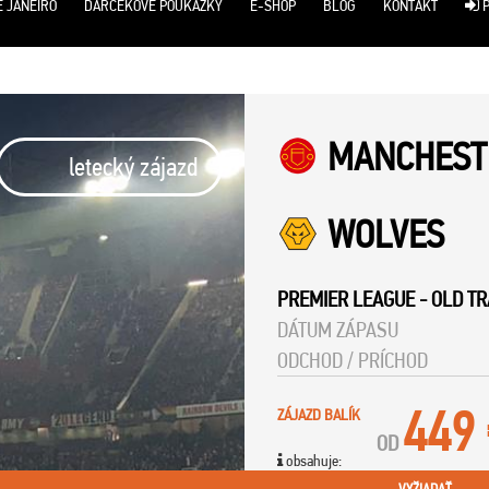
E JANEIRO
DARČEKOVÉ POUKÁŽKY
E-SHOP
BLOG
KONTAKT
P
MANCHESTE
letecký zájazd
WOLVES
PREMIER LEAGUE
-
OLD T
DÁTUM ZÁPASU
ODCHOD / PRÍCHOD
449
ZÁJAZD BALÍK
OD
obsahuje: