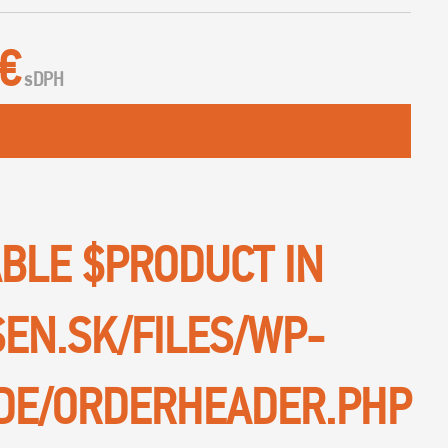
 €
s
DPH
ABLE $PRODUCT IN
SEN.SK/FILES/WP-
DE/ORDERHEADER.PHP