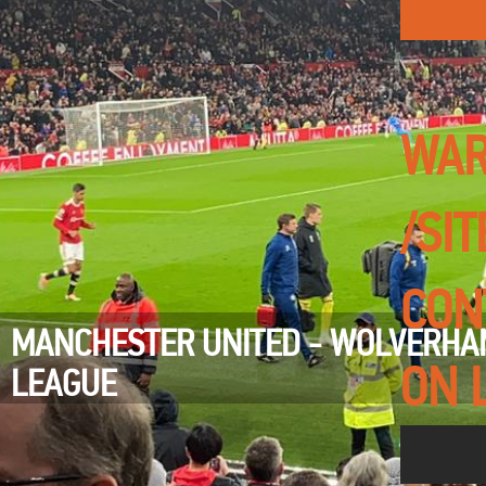
WAR
/SI
CON
MANCHESTER UNITED - WOLVERHAM
ON 
LEAGUE