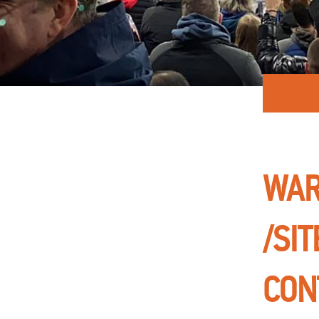
WAR
/SI
CON