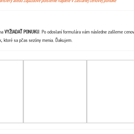
ransfery alebo zájazdové poistenie nájdete v zaslanej cenovej ponuke
 na
VYŽIADAŤ PONUKU
. Po odoslaní formulára vám následne zašleme ceno
ek, ktoré sa pčas sezóny menia. Ďakujem
.