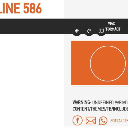
LINE
586
VIAC
INFORMÁCIÍ
WARNING
: UNDEFINED VARIA
CONTENT/THEMES/FB/INCLUD
ZDIEĽAJ TE