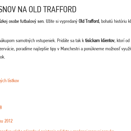
SNOV NA OLD TRAFFORD
ízkej osobe futbalový sen. U
žite si vypredaný
Old Trafford
, bohatú históriu 
nákupom samotných vstupeniek. Pridáte sa tak k
tisíckam klientov
, ktorí od
zervácie, poradíme najlepšie tipy v Manchestri a ponúkneme možnosť využi
tok.
ých lístkov
8
ku 2012