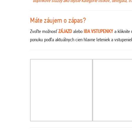
* doplnkové služby ako lepšie kategórie lístkov, delegáta, t
Máte záujem o zápas?
Zvoľte možnosť
ZÁJAZD
alebo
IBA VSTUPENKY
a kliknite
ponuku podľa aktuálnych cien hlavne leteniek a vstupeni