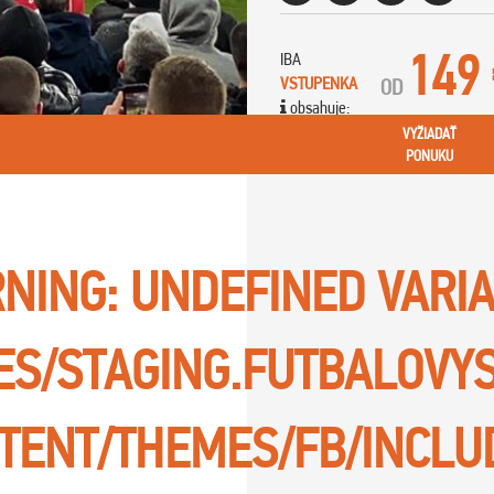
149
IBA
VSTUPENKA
OD
obsahuje:
VYŽIADAŤ
PONUKU
NING
: UNDEFINED VARI
TES/STAGING.FUTBALOVY
TENT/THEMES/FB/INCLU