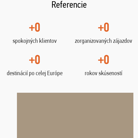
Referencie
+0
+0
spokojných klientov
zorganizovaných zájazdov
+0
+0
destinácií po celej Európe
rokov skúseností