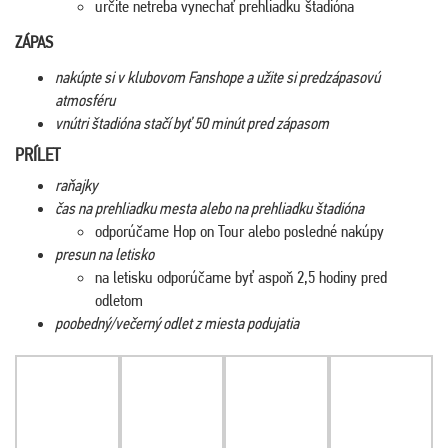
určite netreba vynechať prehliadku štadióna
ZÁPAS
nakúpte si v klubovom Fanshope a užite si predzápasovú
atmosféru
vnútri štadióna stačí byť 50 minút pred zápasom
PRÍLET
raňajky
čas na prehliadku mesta alebo na prehliadku štadióna
odporúčame Hop on Tour alebo posledné nakúpy
presun na letisko
na letisku odporúčame byť aspoň 2,5 hodiny pred
odletom
poobedný/večerný odlet z miesta podujatia