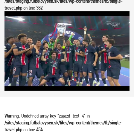
/sites/staging.futbalovysen.sk/files/wp-content/themes/fb/single-
travel.php
on line
382
Warning
: Undefined array key "zajazd_text_4" in
/sites/staging.futbalovysen.sk/files/wp-content/themes/fb/single-
travel.php
on line
454