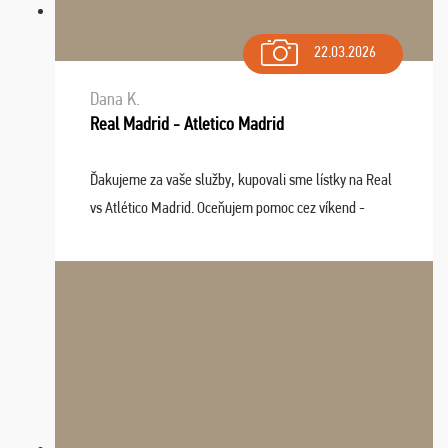
22.03.2026
Dana K.
Real Madrid - Atletico Madrid
Ďakujeme za vaše služby, kupovali sme lístky na Real
vs Atlético Madrid. Oceňujem pomoc cez víkend -
drobný problém vyriešila CK promptne a k našej
spokojnosti. Sedenie bolo dobré, štadión Barnabéu ...