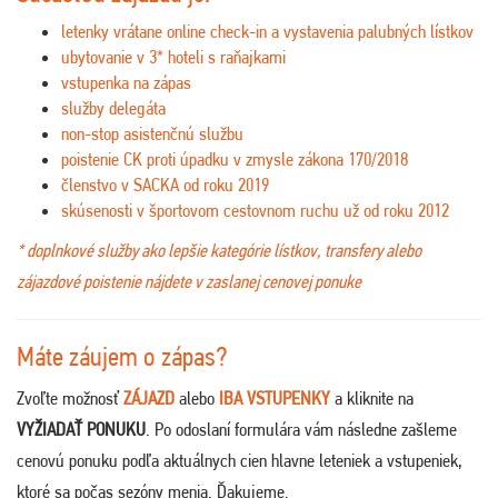
letenky vrátane online check-in a vystavenia palubných lístkov
ubytovanie v 3* hoteli s raňajkami
vstupenka na zápas
služby delegáta
non-stop asistenčnú službu
poistenie CK proti úpadku v zmysle zákona 170/2018
členstvo v SACKA od roku 2019
skúsenosti v športovom cestovnom ruchu už od roku 2012
* doplnkové služby ako lepšie kategórie lístkov, transfery alebo
zájazdové poistenie nájdete v zaslanej cenovej ponuke
Máte záujem o zápas?
Zvoľte možnosť
ZÁJAZD
alebo
IBA VSTUPENKY
a kliknite na
VYŽIADAŤ PONUKU
. Po odoslaní formulára vám následne zašleme
cenovú ponuku podľa aktuálnych cien hlavne leteniek a vstupeniek,
ktoré sa počas sezóny menia. Ďakujeme
.