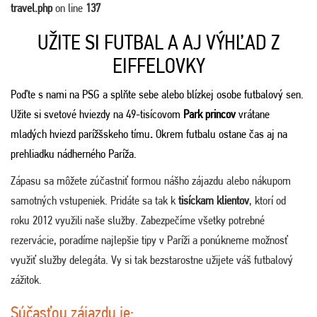
travel.php
on line
137
UŽITE SI FUTBAL A AJ VÝHĽAD Z
EIFFELOVKY
Poďte s nami na PSG a splňte sebe alebo blízkej osobe futbalový sen.
Užite si svetové hviezdy na 49-tisícovom
Park princov
vrátane
mladých hviezd parížšskeho tímu
.
Okrem futbalu ostane čas aj na
prehliadku nádherného Paríža.
Zápasu sa môžete zúčastniť formou nášho zájazdu alebo nákupom
samotných vstupeniek. Pridáte sa tak k
tisíckam klientov
, ktorí od
roku 2012 využili naše služby. Zabezpečíme všetky potrebné
rezervácie, poradíme najlepšie tipy v Paríži a ponúkneme možnosť
využiť služby delegáta. Vy si tak bezstarostne užijete váš futbalový
zážitok.
Súčasťou zájazdu je: