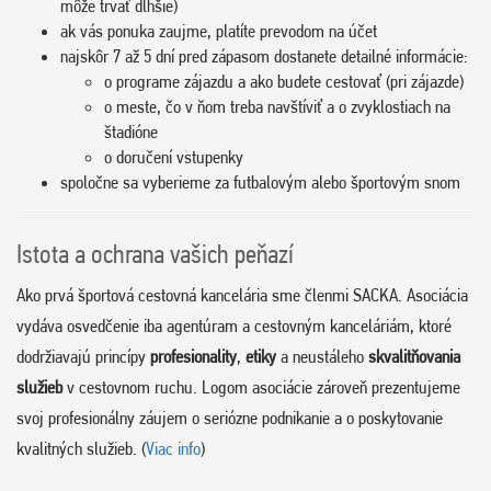
môže trvať dlhšie)
ak vás ponuka zaujme, platíte prevodom na účet
najskôr 7 až 5 dní pred zápasom dostanete detailné informácie:
o programe zájazdu a ako budete cestovať (pri zájazde)
o meste, čo v ňom treba navštíviť a o zvyklostiach na
štadióne
o doručení vstupenky
spoločne sa vyberieme za futbalovým alebo športovým snom
Istota a ochrana vašich peňazí
Ako prvá športová cestovná kancelária sme členmi SACKA. Asociácia
vydáva osvedčenie iba agentúram a cestovným kanceláriám, ktoré
dodržiavajú princípy
profesionality
,
etiky
a neustáleho
skvalitňovania
služieb
v cestovnom ruchu. Logom asociácie zároveň prezentujeme
svoj profesionálny záujem o seriózne podnikanie a o poskytovanie
kvalitných služieb. (
Viac info
)