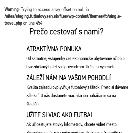
Warning
: Trying to access array offset on null in
/sites/staging.futbalovysen.sk/files/wp-content/themes/fb/single-
travel.php
on line
454
Prečo cestovať s nami?
ATRAKTÍVNA PONUKA
Od samotnej vstupenky cez ekonomické ubytovanie až po 5
hviezdičkový hotel so sprievodcom. Určite si vyberiete.
ZÁLEŽÍ NÁM NA VAŠOM POHODLÍ
Kvalita zájazdu ovplyvňuje futbalový zážitok. Preto si dávame
záležať. U nás dostanete viac ako iba naháňanie sa na
štadión.
UŽITE SI VIAC AKO FUTBAL
Ak už cestujete stovky kilometrov, chcete vidieť mesto.
Prevedieme vás najzaujímavejšími atrakciami. Spravíte si