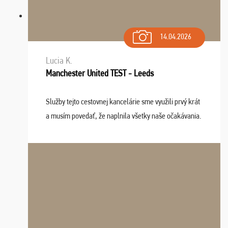
14.04.2026
Lucia K.
Manchester United TEST - Leeds
Služby tejto cestovnej kancelárie sme využili prvý krát
a musím povedať, že naplnila všetky naše očakávania.
Naozaj oceňujem skvelý prístup, zamestnanci sú k
dispozícii nonstop (milí, profesionálni ...