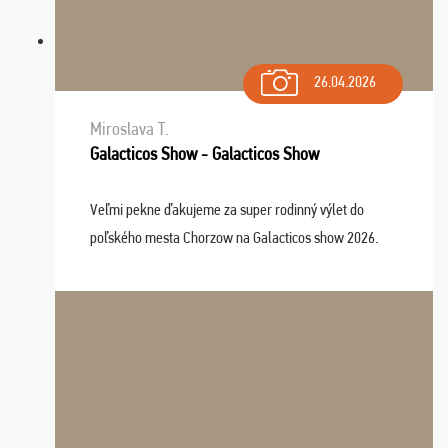
26.04.2026
Miroslava T.
Galacticos Show - Galacticos Show
Veľmi pekne ďakujeme za super rodinný výlet do
poľského mesta Chorzow na Galacticos show 2026.
Výlet sme si všetci užili, sprievodca Riško bol super.
Navštívili sme aj zábavný park Legendia, previe ...