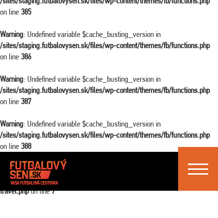
/sites/staging.futbalovysen.sk/files/wp-content/themes/fb/functions.php
on line
385
Warning
: Undefined variable $cache_busting_version in
/sites/staging.futbalovysen.sk/files/wp-content/themes/fb/functions.php
on line
386
Warning
: Undefined variable $cache_busting_version in
/sites/staging.futbalovysen.sk/files/wp-content/themes/fb/functions.php
on line
387
Warning
: Undefined variable $cache_busting_version in
/sites/staging.futbalovysen.sk/files/wp-content/themes/fb/functions.php
on line
388
Toggle
Warning
: Attempt to read property "ID" on false in
navigat
/sites/staging.futbalovysen.sk/files/wp-content/themes/fb/single-
travel.php
on line
7