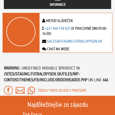
INFORMÁCIÍ
METOD SLÁDEČEK
+421 948 938 837
(V PRACOVNÉ DNI 09:00-
16:00)
SALES@STAGING.FUTBALOVYSEN.SK
CHAT NA WEBE
WARNING
: UNDEFINED VARIABLE $PRODUCT IN
/SITES/STAGING.FUTBALOVYSEN.SK/FILES/WP-
CONTENT/THEMES/FB/INCLUDE/ORDERHEADER.PHP
ON LINE
646
ZDIEĽAJ TENTO ZÁJAZD S PRIATEĽMI
Najdôležitejšie zo zájazdu
Park Princov