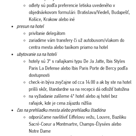
odlety sú podľa preferencie letiska uvedeného v
objednávkovom formulári: Bratislava/Viedeň, Budapešť,
Košice, Krakow alebo iné
presun na hotel
privítanie delegátom
zariadime vám transfery či už autobusom/vlakom do
centra mesta alebo taxíkom priamo na hotel
ubytovanie sa na hoteli
hotely sú 3* s raňajkami typu De Ja Jatte, Ibis Styles
Paris La Defense alebo Ibis Paris Porte de Bercy podľa
dostupnosti
check-in býva zvyčajne od cca 14:00 a ak by ste na hotel
prišli skôr, štandardne sa na recepcii dá odložiť batožina
na vyžiadanie zašleme 4* hotel alebo aj hotel bez
raňajok, kde je cena zájazdu nižšia
čas na prehliadku mesta alebo prehliadku štadióna
odporúčame navštíviť Eiffelovu vežu, Louvre, Baziliku
Sacré-Coeur a Montmartre, Champs-Élysées alebo
Notre Dame