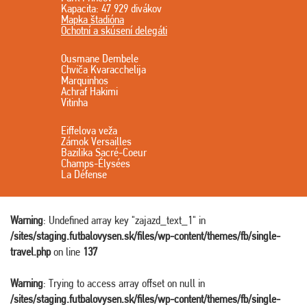
Kapacita: 47 929 divákov
Mapka štadióna
Ochotní a skúsení delegáti
Ousmane Dembele
Chviča Kvaracchelija
Marquinhos
Achraf Hakimi
Vitinha
Eiffelova veža
Zámok Versailles
Bazilika Sacré-Coeur
Champs-Élysées
La Défense
Warning
: Undefined array key "zajazd_text_1" in
/sites/staging.futbalovysen.sk/files/wp-content/themes/fb/single-
travel.php
on line
137
Warning
: Trying to access array offset on null in
/sites/staging.futbalovysen.sk/files/wp-content/themes/fb/single-