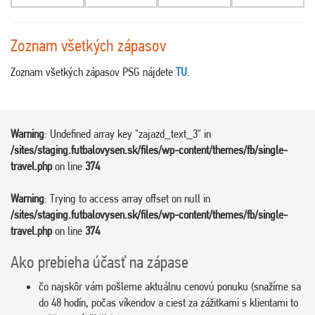
Zoznam všetkých zápasov
Zoznam všetkých zápasov PSG nájdete
TU
.
Warning
: Undefined array key "zajazd_text_3" in
/sites/staging.futbalovysen.sk/files/wp-content/themes/fb/single-
travel.php
on line
374
Warning
: Trying to access array offset on null in
/sites/staging.futbalovysen.sk/files/wp-content/themes/fb/single-
travel.php
on line
374
Ako prebieha účasť na zápase
čo najskôr vám pošleme aktuálnu cenovú ponuku (snažíme sa
do 48 hodín, počas víkendov a ciest za zážitkami s klientami to