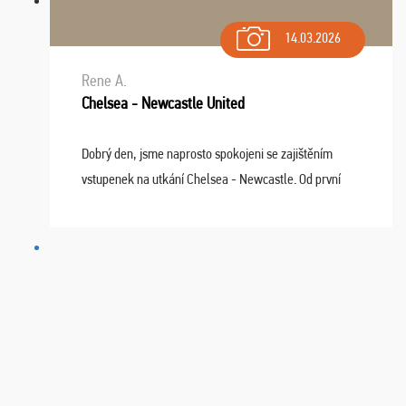
14.03.2026
Rene A.
Chelsea - Newcastle United
Dobrý den, jsme naprosto spokojeni se zajištěním
vstupenek na utkání Chelsea - Newcastle. Od první
chvíle fungovala komunikace na jedničku. Lístky jsme
dostali s včas a místa byla naprosto úžasná. ...