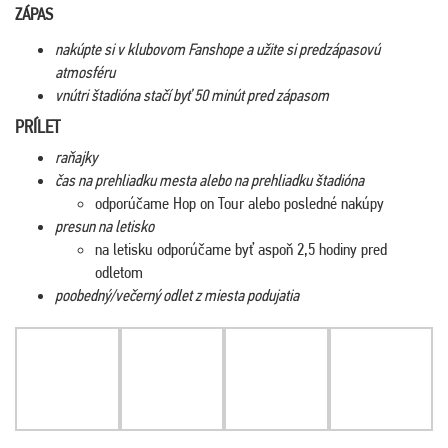
ZÁPAS
nakúpte si v klubovom Fanshope a užite si predzápasovú
atmosféru
vnútri štadióna stačí byť 50 minút pred zápasom
PRÍLET
raňajky
čas na prehliadku mesta alebo na prehliadku štadióna
odporúčame Hop on Tour alebo posledné nakúpy
presun na letisko
na letisku odporúčame byť aspoň 2,5 hodiny pred
odletom
poobedný/večerný odlet z miesta podujatia