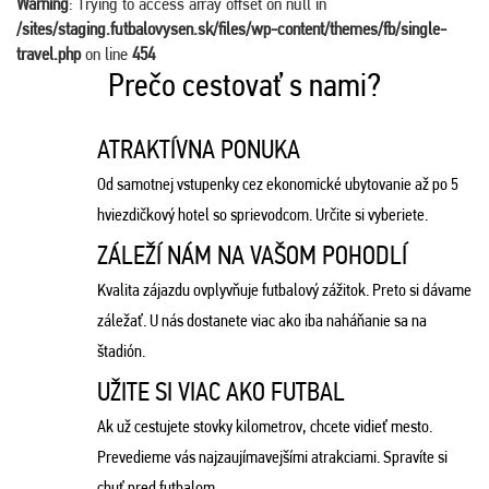
Warning
: Trying to access array offset on null in
/sites/staging.futbalovysen.sk/files/wp-content/themes/fb/single-
travel.php
on line
454
Prečo cestovať s nami?
ATRAKTÍVNA PONUKA
Od samotnej vstupenky cez ekonomické ubytovanie až po 5
hviezdičkový hotel so sprievodcom. Určite si vyberiete.
ZÁLEŽÍ NÁM NA VAŠOM POHODLÍ
Kvalita zájazdu ovplyvňuje futbalový zážitok. Preto si dávame
záležať. U nás dostanete viac ako iba naháňanie sa na
štadión.
UŽITE SI VIAC AKO FUTBAL
Ak už cestujete stovky kilometrov, chcete vidieť mesto.
Prevedieme vás najzaujímavejšími atrakciami. Spravíte si
chuť pred futbalom.