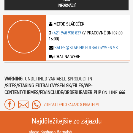
INFORMÁCIÍ
METOD SLÁDEČEK
+421 948 938 837
(V PRACOVNÉ DNI 09:00-
16:00)
SALES@STAGING.FUTBALOVYSEN.SK
CHAT NA WEBE
WARNING
: UNDEFINED VARIABLE $PRODUCT IN
/SITES/STAGING.FUTBALOVYSEN.SK/FILES/WP-
CONTENT/THEMES/FB/INCLUDE/ORDERHEADER.PHP
ON LINE
646
ZDIEĽAJ TENTO ZÁJAZD S PRIATEĽMI
Najdôležitejšie zo zájazdu
Estadio Santiago Bernabéu