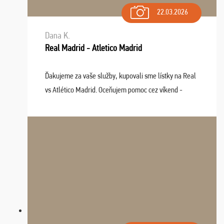
22.03.2026
Dana K.
Real Madrid - Atletico Madrid
Ďakujeme za vaše služby, kupovali sme lístky na Real
vs Atlético Madrid. Oceňujem pomoc cez víkend -
drobný problém vyriešila CK promptne a k našej
spokojnosti. Sedenie bolo dobré, štadión Barnabéu ...