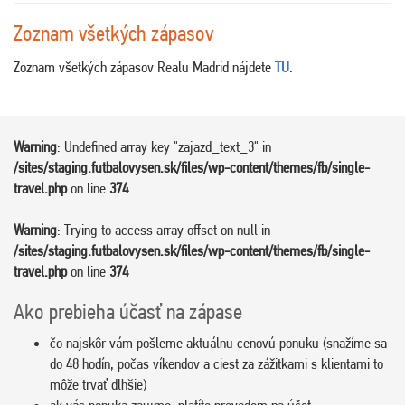
Zoznam všetkých zápasov
Zoznam všetkých zápasov Realu Madrid nájdete
TU
.
Warning
: Undefined array key "zajazd_text_3" in
/sites/staging.futbalovysen.sk/files/wp-content/themes/fb/single-
travel.php
on line
374
Warning
: Trying to access array offset on null in
/sites/staging.futbalovysen.sk/files/wp-content/themes/fb/single-
travel.php
on line
374
Ako prebieha účasť na zápase
čo najskôr vám pošleme aktuálnu cenovú ponuku (snažíme sa
do 48 hodín, počas víkendov a ciest za zážitkami s klientami to
môže trvať dlhšie)