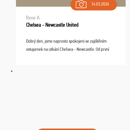
14.03.2026
Rene A.
Chelsea - Newcastle United
Dobrý den, jsme naprosto spokojeni se zajištěním
vstupenek na utkání Chelsea - Newcastle. Od první
chvíle fungovala komunikace na jedničku. Lístky jsme
dostali s včas a místa byla naprosto úžasná. ...