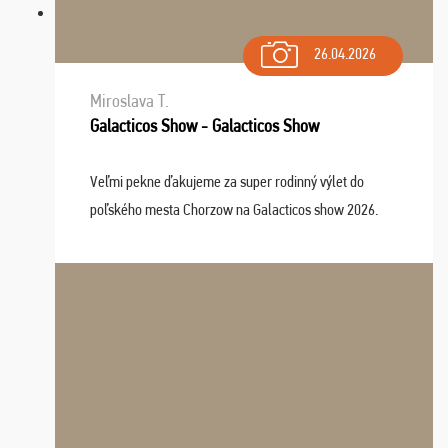
26.04.2026
Miroslava T.
Galacticos Show - Galacticos Show
Veľmi pekne ďakujeme za super rodinný výlet do
poľského mesta Chorzow na Galacticos show 2026.
Výlet sme si všetci užili, sprievodca Riško bol super.
Navštívili sme aj zábavný park Legendia, previe ...