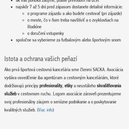
ak vás ponuka zaujme, platíte prevodom na účet
najskôr 7 až 5 dní pred zápasom dostanete detailné informácie:
o programe zájazdu a ako budete cestovať (pri zájazde)
o meste, čo v ňom treba navštíviť a o zvyklostiach na
štadióne
o doručení vstupenky
spoločne sa vyberieme za futbalovým alebo športovým snom
Istota a ochrana vašich peňazí
Ako prvá športová cestovná kancelária sme členmi SACKA. Asociácia
vydáva osvedčenie iba agentúram a cestovným kanceláriám, ktoré
dodržiavajú princípy
profesionality
,
etiky
a neustáleho
skvalitňovania
služieb
v cestovnom ruchu. Logom asociácie zároveň prezentujeme
svoj profesionálny záujem o seriózne podnikanie a o poskytovanie
kvalitných služieb. (
Viac info
)