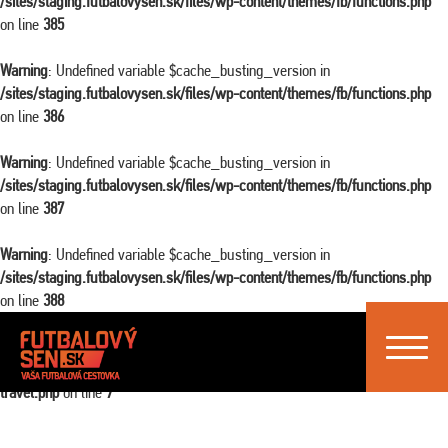
/sites/staging.futbalovysen.sk/files/wp-content/themes/fb/functions.php
on line
385
Warning
: Undefined variable $cache_busting_version in
/sites/staging.futbalovysen.sk/files/wp-content/themes/fb/functions.php
on line
386
Warning
: Undefined variable $cache_busting_version in
/sites/staging.futbalovysen.sk/files/wp-content/themes/fb/functions.php
on line
387
Warning
: Undefined variable $cache_busting_version in
/sites/staging.futbalovysen.sk/files/wp-content/themes/fb/functions.php
on line
388
Toggle
Warning
: Attempt to read property "ID" on false in
navigat
/sites/staging.futbalovysen.sk/files/wp-content/themes/fb/single-
travel.php
on line
7