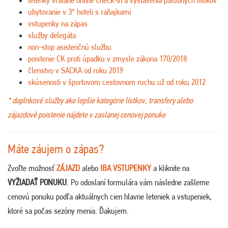
letenky vrátane online check-in a vystavenia palubných lístkov
ubytovanie v 3* hoteli s raňajkami
vstupenky na zápas
služby delegáta
non-stop asistenčnú službu
poistenie CK proti úpadku v zmysle zákona 170/2018
členstvo v SACKA od roku 2019
skúsenosti v športovom cestovnom ruchu už od roku 2012
* doplnkové služby ako lepšie kategórie lístkov, transfery alebo
zájazdové poistenie nájdete v zaslanej cenovej ponuke
Máte záujem o zápas?
Zvoľte možnosť
ZÁJAZD
alebo
IBA VSTUPENKY
a kliknite na
VYŽIADAŤ PONUKU
. Po odoslaní formulára vám následne zašleme
cenovú ponuku podľa aktuálnych cien hlavne leteniek a vstupeniek,
ktoré sa počas sezóny menia. Ďakujem
.