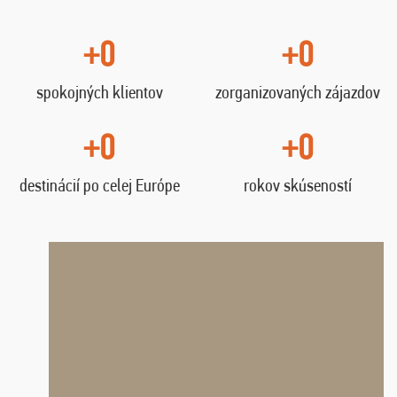
+0
+0
spokojných klientov
zorganizovaných zájazdov
+0
+0
destinácií po celej Európe
rokov skúseností