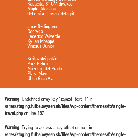
Kapacita: 81 044 divákov
Mapka štadióna
Ochotní a skúsení delegáti
Jude Bellingham
Rodrygo
Federico Valverde
Kylian Mbappé
Vinicius Junior
Kráľovský palác
Park Retiro
Múzeum del Prado
Plaza Mayor
Ulica Gran Vía
Warning
: Undefined array key "zajazd_text_1" in
/sites/staging.futbalovysen.sk/files/wp-content/themes/fb/single-
travel.php
on line
137
Warning
: Trying to access array offset on null in
/sites/staging.futbalovysen.sk/files/wp-content/themes/fb/single-