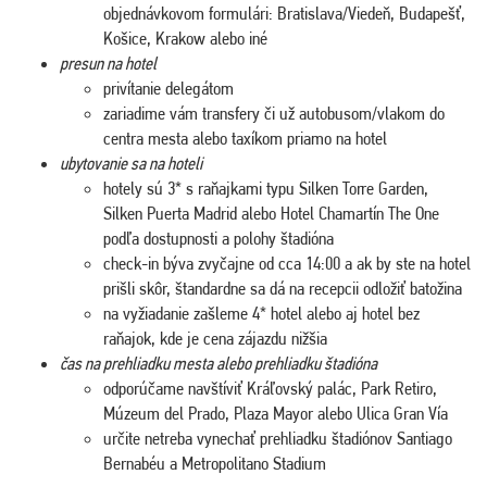
objednávkovom formulári: Bratislava/Viedeň, Budapešť,
Košice, Krakow alebo iné
presun na hotel
privítanie delegátom
zariadime vám transfery či už autobusom/vlakom do
centra mesta alebo taxíkom priamo na hotel
ubytovanie sa na hoteli
hotely sú 3* s raňajkami typu Silken Torre Garden,
Silken Puerta Madrid alebo Hotel Chamartín The One
podľa dostupnosti a polohy štadióna
check-in býva zvyčajne od cca 14:00 a ak by ste na hotel
prišli skôr, štandardne sa dá na recepcii odložiť batožina
na vyžiadanie zašleme 4* hotel alebo aj hotel bez
raňajok, kde je cena zájazdu nižšia
čas na prehliadku mesta alebo prehliadku štadióna
odporúčame navštíviť Kráľovský palác, Park Retiro,
Múzeum del Prado, Plaza Mayor alebo Ulica Gran Vía
určite netreba vynechať prehliadku štadiónov Santiago
Bernabéu a Metropolitano Stadium