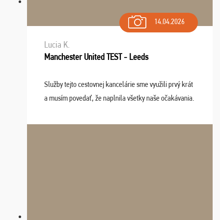
14.04.2026
Lucia K.
Manchester United TEST - Leeds
Služby tejto cestovnej kancelárie sme využili prvý krát
a musím povedať, že naplnila všetky naše očakávania.
Naozaj oceňujem skvelý prístup, zamestnanci sú k
dispozícii nonstop (milí, profesionálni ...