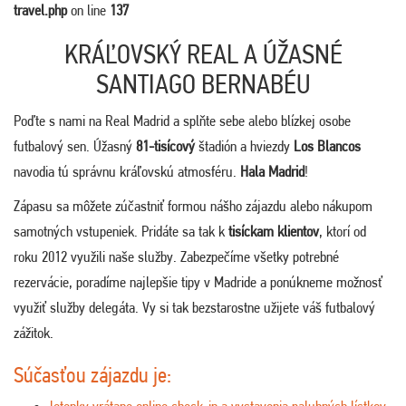
travel.php
on line
137
KRÁĽOVSKÝ REAL A ÚŽASNÉ
SANTIAGO BERNABÉU
Poďte s nami na Real Madrid a splňte sebe alebo blízkej osobe
futbalový sen. Úžasný
81-tisícový
štadión a hviezdy
Los Blancos
navodia tú správnu kráľovskú atmosféru.
Hala Madrid
!
Zápasu sa môžete zúčastniť formou nášho zájazdu alebo nákupom
samotných vstupeniek. Pridáte sa tak k
tisíckam klientov
, ktorí od
roku 2012 využili naše služby. Zabezpečíme všetky potrebné
rezervácie, poradíme najlepšie tipy v Madride a ponúkneme možnosť
využiť služby delegáta. Vy si tak bezstarostne užijete váš futbalový
zážitok.
Súčasťou zájazdu je: